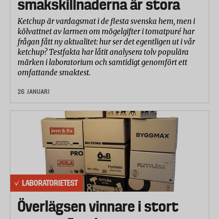
smakskillnaderna är stora
Ketchup är vardagsmat i de flesta svenska hem, men i
kölvattnet av larmen om mögelgifter i tomatpuré har
frågan fått ny aktualitet: hur ser det egentligen ut i vår
ketchup? Testfakta har låtit analysera tolv populära
märken i laboratorium och samtidigt genomfört ett
omfattande smaktest.
26 JANUARI
LABORATORIETEST
Överlägsen vinnare i stort