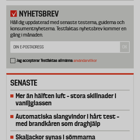
NYHETSBREV
Håll dig uppdaterad med senaste testerna, guiderna och
konsumentnyheterna. Testfaktas nyhetsbrev kommer en
gång i månaden.
Jag accepterar Testfaktas allmänna
användarvillkor
SENASTE
Mer än hälften luft – stora skillnader i
vaniljglassen
Automatiska slangvindor i hårt test –
med brandkåren som draghjälp
Skaljackor synas i sömmarna