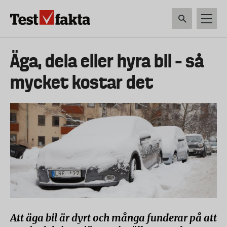
Hoppa
till
huvudinnehåll
HEM & HUSHÅLL
TEKNIK
LIVSMEDEL
VERKTYG & TRÄDGÅRDSREDSK
Huvudmeny
Äga, dela eller hyra bil – så
ny
mycket kostar det
Att äga bil är dyrt och många funderar på att