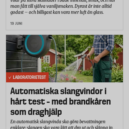
visar på stora skillnader i både innehåll, smak, och hur
man fått till själva vaniljsmaken. Dyrast är inte alltid
godast – och billigast kan vara mer luft än glass.
19 JUNI
LABORATORIETEST
Automatiska slangvindor i
hårt test – med brandkåren
som draghjälp
En automatisk slangvinda ska göra bevattningen
enklare: slangen ska vara lätt att dra ut och släppa in,