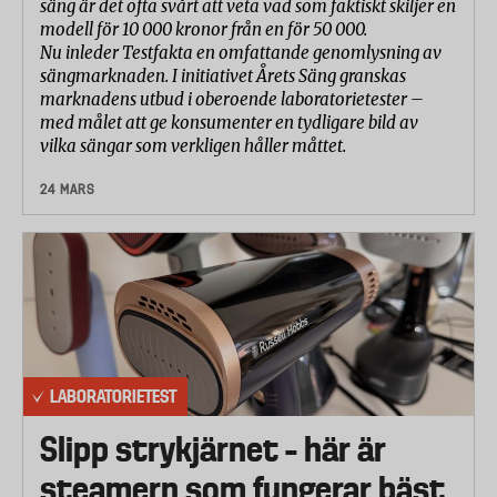
säng är det ofta svårt att veta vad som faktiskt skiljer en
modell för 10 000 kronor från en för 50 000.
Nu inleder Testfakta en omfattande genomlysning av
sängmarknaden. I initiativet Årets Säng granskas
marknadens utbud i oberoende laboratorietester –
med målet att ge konsumenter en tydligare bild av
vilka sängar som verkligen håller måttet.
24 MARS
LABORATORIETEST
Slipp strykjärnet – här är
steamern som fungerar bäst