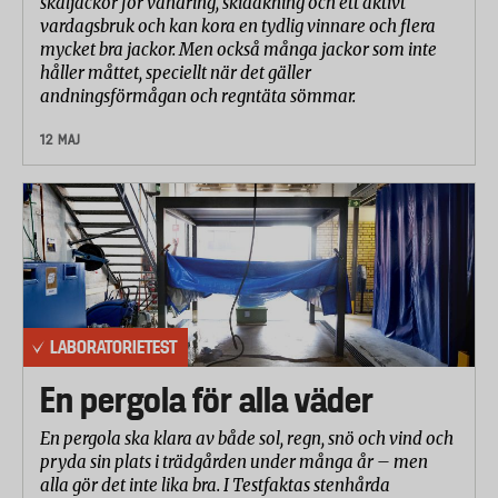
skaljackor för vandring, skidåkning och ett aktivt
vardagsbruk och kan kora en tydlig vinnare och flera
mycket bra jackor. Men också många jackor som inte
håller måttet, speciellt när det gäller
andningsförmågan och regntäta sömmar.
12 MAJ
LABORATORIETEST
En pergola för alla väder
En pergola ska klara av både sol, regn, snö och vind och
pryda sin plats i trädgården under många år – men
alla gör det inte lika bra. I Testfaktas stenhårda