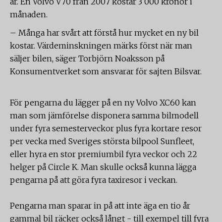
år. En Volvo V70 från 2007 kostar 3 000 kronor i
månaden.
– Många har svårt att förstå hur mycket en ny bil
kostar. Värdeminskningen märks först när man
säljer bilen, säger Torbjörn Noaksson på
Konsumentverket som ansvarar för sajten Bilsvar.
För pengarna du lägger på en ny Volvo XC60 kan
man som jämförelse disponera samma bilmodell
under fyra semesterveckor plus fyra kortare resor
per vecka med Sveriges största bilpool Sunfleet,
eller hyra en stor premiumbil fyra veckor och 22
helger på Circle K. Man skulle också kunna lägga
pengarna på att göra fyra taxiresor i veckan.
Pengarna man sparar in på att inte äga en tio år
gammal bil räcker också långt - till exempel till fyra