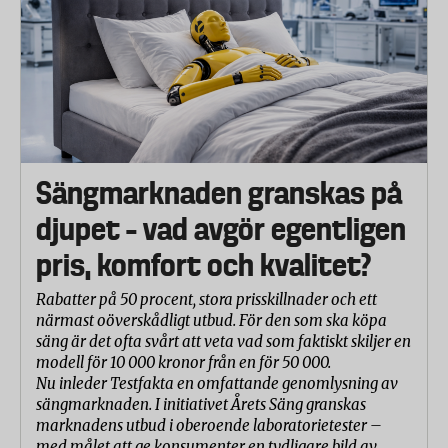
Sängmarknaden granskas på
djupet – vad avgör egentligen
pris, komfort och kvalitet?
Rabatter på 50 procent, stora prisskillnader och ett
närmast oöverskådligt utbud. För den som ska köpa
säng är det ofta svårt att veta vad som faktiskt skiljer en
modell för 10 000 kronor från en för 50 000.
Nu inleder Testfakta en omfattande genomlysning av
sängmarknaden. I initiativet Årets Säng granskas
marknadens utbud i oberoende laboratorietester –
med målet att ge konsumenter en tydligare bild av