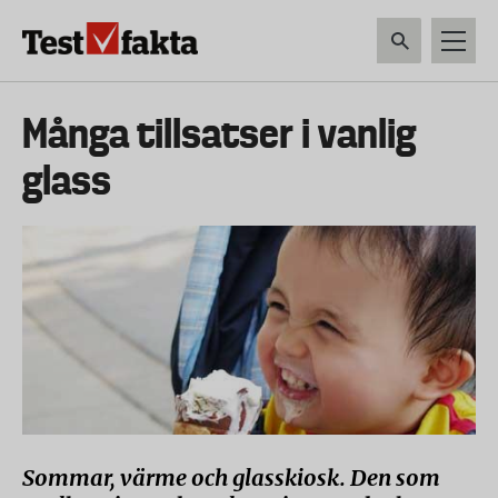
Hoppa
till
huvudinnehåll
HEM & HUSHÅLL
TEKNIK
LIVSMEDEL
VERKTYG & TRÄDGÅRDSREDSK
Huvudmeny
Många tillsatser i vanlig
ny
glass
Sommar, värme och glasskiosk. Den som