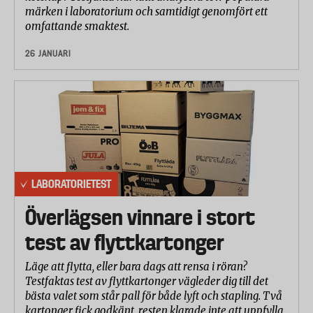
märken i laboratorium och samtidigt genomfört ett
omfattande smaktest.
26 JANUARI
LABORATORIETEST
Överlägsen vinnare i stort
test av flyttkartonger
Läge att flytta, eller bara dags att rensa i röran?
Testfaktas test av flyttkartonger vägleder dig till det
bästa valet som står pall för både lyft och stapling. Två
kartonger fick godkänt, resten klarade inte att uppfylla