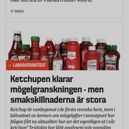
visar vårt test av 9 blenders under 4000 kr.
17 MARS
LABORATORIETEST
Ketchupen klarar
mögelgranskningen - men
smakskillnaderna är stora
Ketchup är vardagsmat i de flesta svenska hem, men i
kölvattnet av larmen om mögelgifter i tomatpuré har
frågan fått ny aktualitet: hur ser det egentligen ut i vår
ketchup? Testfakta har låtit analysera tolv populära