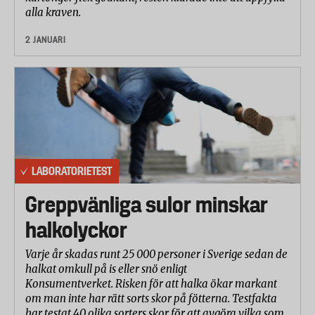
alla kraven.
2 JANUARI
LABORATORIETEST
Greppvänliga sulor minskar
halkolyckor
Varje år skadas runt 25 000 personer i Sverige sedan de
halkat omkull på is eller snö enligt
Konsumentverket. Risken för att halka ökar markant
om man inte har rätt sorts skor på fötterna. Testfakta
har testat 40 olika sorters skor för att avgöra vilka som