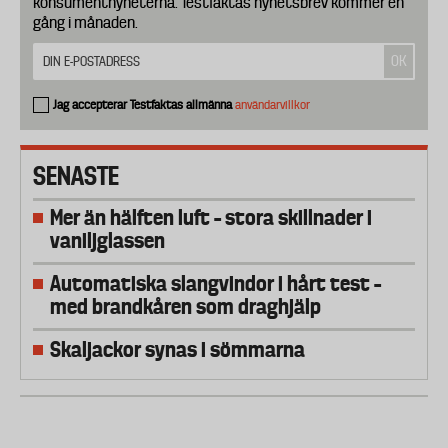
konsumentnyheterna. Testfaktas nyhetsbrev kommer en
gång i månaden.
Jag accepterar Testfaktas allmänna
användarvillkor
SENASTE
Mer än hälften luft – stora skillnader i
vaniljglassen
Automatiska slangvindor i hårt test –
med brandkåren som draghjälp
Skaljackor synas i sömmarna