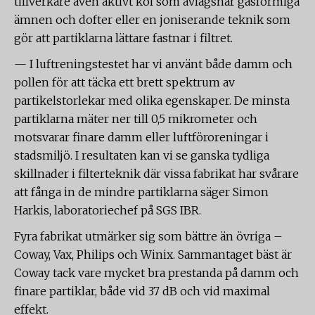
tillverkare även aktivt kol som avlägsnar gasformiga
ämnen och dofter eller en joniserande teknik som
gör att partiklarna lättare fastnar i filtret.
— I luftreningstestet har vi använt både damm och
pollen för att täcka ett brett spektrum av
partikelstorlekar med olika egenskaper. De minsta
partiklarna mäter ner till 0,5 mikrometer och
motsvarar finare damm eller luftföroreningar i
stadsmiljö. I resultaten kan vi se ganska tydliga
skillnader i filterteknik där vissa fabrikat har svårare
att fånga in de mindre partiklarna säger Simon
Harkis, laboratoriechef på SGS IBR.
Fyra fabrikat utmärker sig som bättre än övriga –
Coway, Vax, Philips och Winix. Sammantaget bäst är
Coway tack vare mycket bra prestanda på damm och
finare partiklar, både vid 37 dB och vid maximal
effekt.