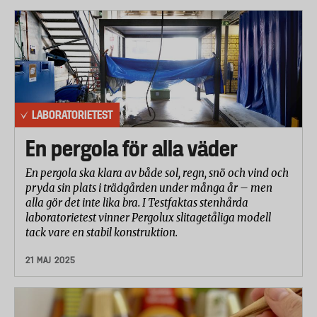
Energiförbrukning
C. Användarvänlighet
Byte och rengöring av filter
LABORATORIETEST
Display och menyer
En pergola för alla väder
Kontroller och eventuell fjärrkontroll
En pergola ska klara av både sol, regn, snö och vind och
Programmering och inställningar
pryda sin plats i trädgården under många år – men
alla gör det inte lika bra. I Testfaktas stenhårda
laboratorietest vinner Pergolux slitagetåliga modell
Luftrenarens förmåga att rena luften
har testats
tack vare en stabil konstruktion.
enligt teststandard ANSI/AHAM AC-1-2015. I testet
21 MAJ 2025
mäter man luftrenarens förmåga att eliminera olika
typer av partiklar (damm och pollen) från luften i ett
rum. Reningskapaciteten anges i CADR (Clean Air