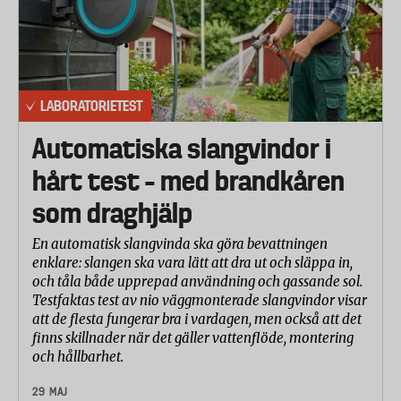
Woods AL 310 / ELFI 300
Rowenta Pure Air Genius PU3080
Sharp UA-PG50E-W
LABORATORIETEST
Stadler Form Roger Little
Automatiska slangvindor i
hårt test – med brandkåren
Dyson TP04
som draghjälp
Vax AC02AMV1
En automatisk slangvinda ska göra bevattningen
Soehnle AirFresh Clean Connect 500
enklare: slangen ska vara lätt att dra ut och släppa in,
och tåla både upprepad användning och gassande sol.
Alfda ALR300 Comfort
Testfaktas test av nio väggmonterade slangvindor visar
att de flesta fungerar bra i vardagen, men också att det
Winix WACU300
finns skillnader när det gäller vattenflöde, montering
och hållbarhet.
Samtliga modeller är aktuella och säljs på den
29 MAJ