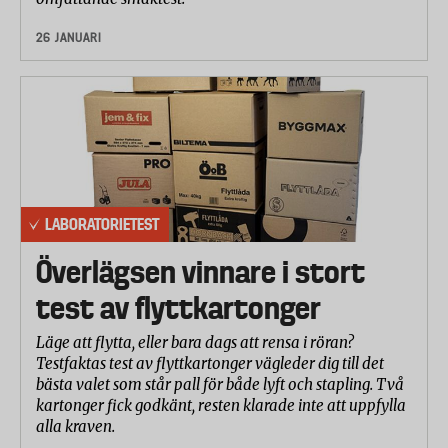
Byte och rengöring av filter 50 %
26 JANUARI
Display och menyer 17 %
Kontroller 17 %
Programmering och inställningar 17 %
LABORATORIETEST
Överlägsen vinnare i stort
test av flyttkartonger
Läge att flytta, eller bara dags att rensa i röran?
Testfaktas test av flyttkartonger vägleder dig till det
bästa valet som står pall för både lyft och stapling. Två
kartonger fick godkänt, resten klarade inte att uppfylla
alla kraven.