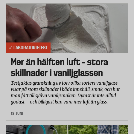
timme.
(smittämnen) inom bland annat sjukvården, men då
under betydligt längre exponeringstider än vad
Laboratorietestet har utförts av Intertek Testing &
luftflödet i en luftrenare tillåter. Det finns idag inga
Certification och SGS-IBR Laboratories i
vetenskapligt granskade studier som stödjer att
Storbritannien. Utvärdering av användarvänlighet
tekniken fungerar i en luftrenare.
och mätning av ljudnivå vid Intertek och mätning
LABORATORIETEST
luftreningskapacitet vid SGS-IBR. Testprotokollet
baseras på officiella krav och riktlinjer och har tagits
Mer än hälften luft – stora
fram i samråd med utförande laboratorier.
skillnader i vaniljglassen
Följande luftrenare har testats:
Testfaktas granskning av tolv olika sorters vaniljglass
Coway AP-1220B
visar på stora skillnader i både innehåll, smak, och hur
man fått till själva vaniljsmaken. Dyrast är inte alltid
Philips AC2889/10
godast – och billigast kan vara mer luft än glass.
Blueair Classic 280i
19 JUNI
Mi (Xiaomi) 2H AC-M9-AA