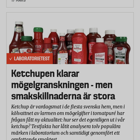
17 MARS
Mätningar vid 37 dB, eller närmast under 37 dB: 45 %
Luftreningskapacitet för pollen och damm 67 %
(33+33 %)
Ljudnivå (instrumentell mätning) 22 %
Energiförbrukning 11 %
LABORATORIETEST
Ketchupen klarar
Mätningar vid max-effekt: 45 %
mögelgranskningen - men
Luftreningskapacitet för pollen och damm 67 %
(33+33 %)
smakskillnaderna är stora
Ljudnivå (instrumentell mätning) 22 %
Ketchup är vardagsmat i de flesta svenska hem, men i
kölvattnet av larmen om mögelgifter i tomatpuré har
Energiförbrukning 11 %
frågan fått ny aktualitet: hur ser det egentligen ut i vår
ketchup? Testfakta har låtit analysera tolv populära
märken i laboratorium och samtidigt genomfört ett
Användarvänlighet: 10 %
omfattande smaktest.