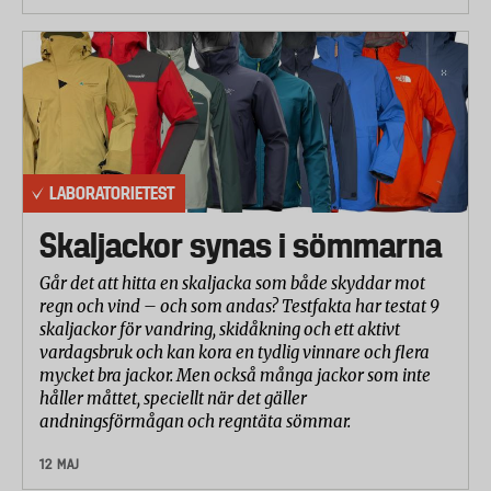
europeiska marknaden. Electrolux som är en stor
aktör inom luftrenare erbjuder inte längre någon
luftrenare i mellansegmentet. Den tidigare
modellen EAP300 har fasats ut och är inte längre
tillgänglig på marknaden.
Laboratorietestet omfattar följande moment:
LABORATORIETEST
A. Mätningar vid 37 dB, eller närmast under 37 dB:
Skaljackor synas i sömmarna
Luftreningskapacitet för pollen och damm
Går det att hitta en skaljacka som både skyddar mot
Ljudnivå (instrumentell mätning)
regn och vind – och som andas? Testfakta har testat 9
skaljackor för vandring, skidåkning och ett aktivt
Energiförbrukning
vardagsbruk och kan kora en tydlig vinnare och flera
mycket bra jackor. Men också många jackor som inte
B. Mätningar vid max-effekt:
håller måttet, speciellt när det gäller
andningsförmågan och regntäta sömmar.
Luftreningskapacitet för pollen och damm
12 MAJ
Ljudnivå (instrumentell mätning)