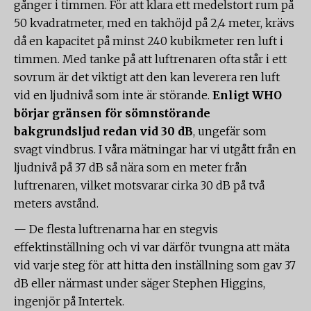
gånger i timmen. För att klara ett medelstort rum på
50 kvadratmeter, med en takhöjd på 2,4 meter, krävs
då en kapacitet på minst 240 kubikmeter ren luft i
timmen. Med tanke på att luftrenaren ofta står i ett
sovrum är det viktigt att den kan leverera ren luft
vid en ljudnivå som inte är störande.
Enligt WHO
börjar gränsen för sömnstörande
bakgrundsljud redan vid 30 dB
, ungefär som
svagt vindbrus. I våra mätningar har vi utgått från en
ljudnivå på 37 dB så nära som en meter från
luftrenaren, vilket motsvarar cirka 30 dB på två
meters avstånd.
— De flesta luftrenarna har en stegvis
effektinställning och vi var därför tvungna att mäta
vid varje steg för att hitta den inställning som gav 37
dB eller närmast under säger Stephen Higgins,
ingenjör på Intertek.