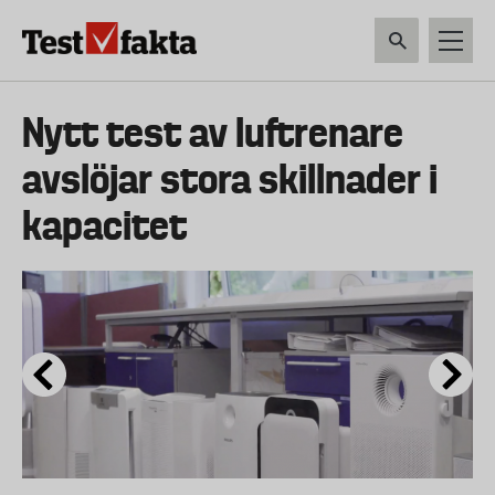
Hoppa
till
huvudinnehåll
HEM & HUSHÅLL
TEKNIK
LIVSMEDEL
VERKTYG & TRÄDGÅRDSREDSK
Huvudmeny
Nytt test av luftrenare
ny
avslöjar stora skillnader i
kapacitet