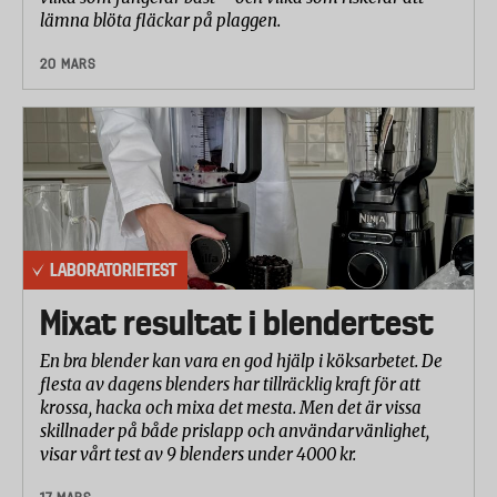
lämna blöta fläckar på plaggen.
partiklarna utan även själva luften bildas det ozon.
Över vissa gränsvärden innebär ozon en hälsofara.
20 MARS
Gällande gränsvärden för ozon (EU’s riktlinjer) är
0,055 ppm (parts per million). Laboratoriet har mätt
skillnaden i ozonhalt mellan ingående och
utgående luft från de olika luftrenarna. Ingen av de
testade luftrenarna släppte ut ozon över gällande
EU-rekommendation (0,055 ppm).
Mätresultaten från testet har tolkats i samråd med
LABORATORIETEST
laboratoriet. Betygsättningen har gjorts på en skala
Mixat resultat i blendertest
från 1 till 10 där 10 är bäst, baserat på laboratoriets
testresultat. Betyg under 6 ges endast om
En bra blender kan vara en god hjälp i köksarbetet. De
prestandan är dålig eller sämre än vad man kan
flesta av dagens blenders har tillräcklig kraft för att
krossa, hacka och mixa det mesta. Men det är vissa
förvänta sig för denna typ av produkt.
skillnader på både prislapp och användarvänlighet,
Betygen från de olika delmomenten har viktats
visar vårt test av 9 blenders under 4000 kr.
samman till ett totalbetyg med följande vikt: