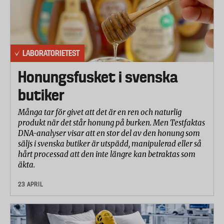
Delivery Rate) som visar på luftrenarens kapacitet
uttryckt i kubikmeter ren luft per timma.
Hur många kvadratmeter som luftrenaren klarar av
beror på reningskapaciteten (CADR) kopplat till hur
LABORATORIETEST
gånger i timmen som rummets luftvolym bör renas.
Enligt det nordiska Astma och Allergiförbundet bör
Honungsfusket i svenska
en luftrenare för sovrummet rena luften två gånger
butiker
i timmen. Ett sovrum på 25 kvadratmeter och en
takhöjd på 2,4 meter har en volym på 60
Många tar för givet att det är en ren och naturlig
produkt när det står honung på burken. Men Testfaktas
kubikmeter. För att klara att rena luften bör
DNA-analyser visar att en stor del av den honung som
luftreningskapaciteten (CADR) då ligga på minst 120
säljs i svenska butiker är utspädd, manipulerad eller så
kubikmeter i timmen. Vill man att luften i rummet
hårt processad att den inte längre kan betraktas som
ska renas tre, fyra eller fem gånger i timmen (som
äkta.
en del tillverkare och återförsäljare
23 APRIL
rekommenderar) behöver luftrenaren ha en
motsvarande större kapacitet.
Ljudnivån är en viktig aspekt
eftersom