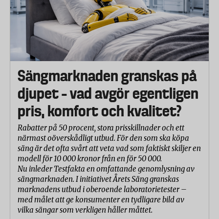
luftrenaren ofta används för att rena luften i
sovrummet. Enligt Allergiförbundets riktlinjer ska
luftrenarens reningskapacitet ställas i relation till
ljudnivån. Allergiförbundet anger att ljudnivån i ett
sovrum inte bör överstiga 30 dB(A), vilket ligger i
Sängmarknaden granskas på
linje med WHO’s gräns för sömnstörande
bakgrundsljud.
djupet – vad avgör egentligen
I testet har luftrenarens prestanda mätts vid 37 dB(A)
pris, komfort och kvalitet?
samt full effekt. Innan mätningarna har ljudnivån
Rabatter på 50 procent, stora prisskillnader och ett
uppmätts vid samtliga effektinställningar för att
närmast oöverskådligt utbud. För den som ska köpa
hitta den effektnivå som ligger närmast under eller
säng är det ofta svårt att veta vad som faktiskt skiljer en
på 37 dB.
modell för 10 000 kronor från en för 50 000.
Mätning av ljudnivå har gjorts i en kontrollerad
Nu inleder Testfakta en omfattande genomlysning av
laboratoriemiljö. Mätningarna utförs 1 meter från
sängmarknaden. I initiativet Årets Säng granskas
marknadens utbud i oberoende laboratorietester –
luftrenaren och från alla vinklar (det genomsnittliga
med målet att ge konsumenter en tydligare bild av
värdet anger luftrenarens ljudnivå). 37 dB(A)
vilka sängar som verkligen håller måttet.
motsvarar 30 dB(A) från lite drygt 2 meter, vilket kan