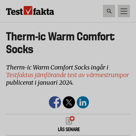
Hoppa
till
huvudinnehåll
HEM & HUSHÅLL
TEKNIK
LIVSMEDEL
VERKTYG & TRÄDGÅRDSREDSK
Huvudmeny
Therm-ic Warm Comfort
ny
Socks
Therm-ic Warm Comfort Socks ingår i
Testfaktas jämförande test av värmestrumpor
publicerat i januari 2024.
LÄS SENARE