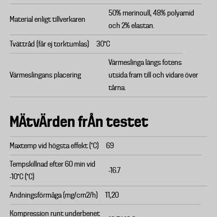
50% merinoull, 48% polyamid
Material enligt tillverkaren
och 2% elastan.
Tvättråd (får ej torktumlas)
30°C
Värmeslinga längs fotens
Värmeslingans placering
utsida fram till och vidare över
tårna.
MÄtvÄrden frÅn testet
Maxtemp vid högsta effekt (°C)
69
Tempskillnad efter 60 min vid
-16.7
-10°C (°C)
Andningsförmåga (mg/cm2/h)
11,20
Kompression runt underbenet