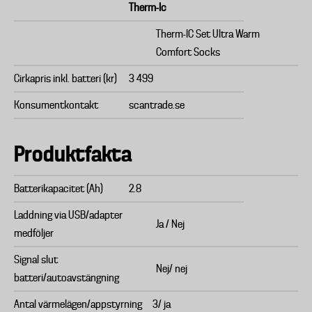
Therm-Ic
Therm-IC Set Ultra Warm
Comfort Socks
Cirkapris inkl. batteri (kr)
3 499
Konsumentkontakt
scantrade.se
Produktfakta
Batterikapacitet (Ah)
2.8
Laddning via USB/adapter
Ja / Nej
medföljer
Signal slut
Nej/ nej
batteri/autoavstängning
Antal värmelägen/appstyrning
3/ ja