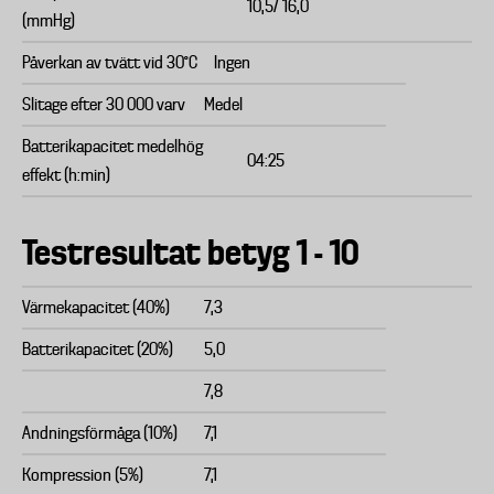
10,5/ 16,0
(mmHg)
Påverkan av tvätt vid 30°C
Ingen
Slitage efter 30 000 varv
Medel
Batterikapacitet medelhög
04:25
effekt (h:min)
Testresultat betyg 1 - 10
Värmekapacitet (40%)
7,3
Batterikapacitet (20%)
5,0
7,8
Andningsförmåga (10%)
7,1
Kompression (5%)
7,1