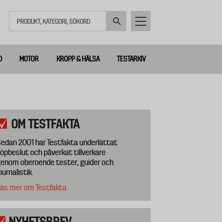
Sök
D
MOTOR
KROPP & HÄLSA
TESTARKIV
OM TESTFAKTA
edan 2001 har Testfakta underlättat
öpbeslut och påverkat tillverkare
enom oberoende tester, guider och
ournalistik.
äs mer om Testfakta.
NYHETSBREV