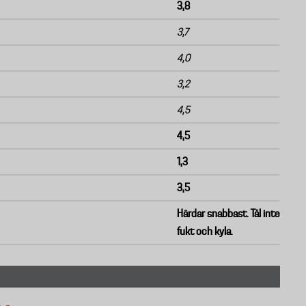
3,8
3,7
4,0
3,2
4,5
4,5
1,3
3,5
Härdar snabbast. Tål inte
fukt och kyla.