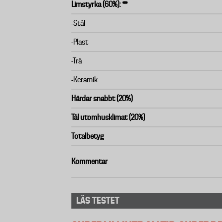
Limstyrka (60%): **
-Stål
-Plast
-Trä
-Keramik
Härdar snabbt (20%)
Tål utomhusklimat (20%)
Totalbetyg
Kommentar
LÄS TESTET