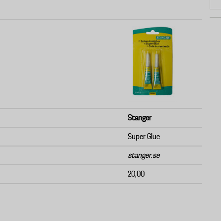
Stanger
Super Glue
stanger.se
20,00