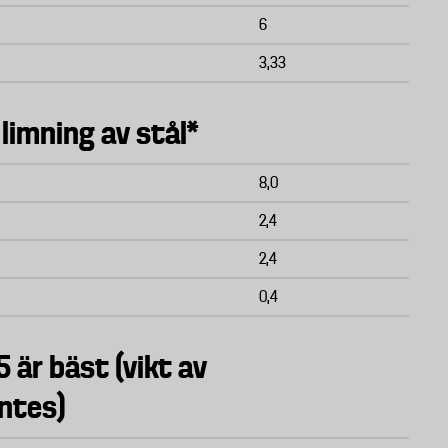
6
3,33
limning av stål*
8,0
2,4
2,4
0,4
5 är bäst (vikt av
ntes)