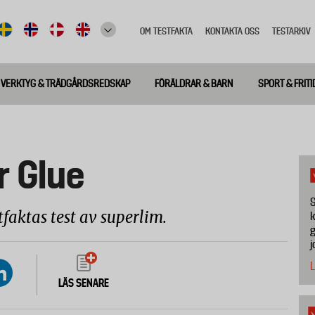
OM TESTFAKTA
KONTAKTA OSS
TESTARKIV
Top
meny
VERKTYG & TRÄDGÅRDSREDSKAP
FÖRÄLDRAR & BARN
SPORT & FRITI
r Glue
S
tfaktas test av superlim.
k
g
j
L
LÄS SENARE