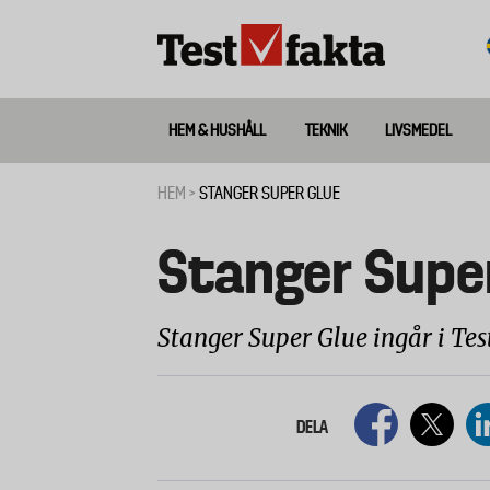
Hoppa
till
huvudinnehåll
HEM & HUSHÅLL
TEKNIK
LIVSMEDEL
Huvudmeny
ny
HEM
STANGER SUPER GLUE
Länkstig
Stanger Supe
Stanger Super Glue ingår i Tes
DELA