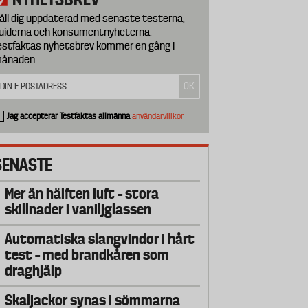
åll dig uppdaterad med senaste testerna,
uiderna och konsumentnyheterna.
estfaktas nyhetsbrev kommer en gång i
ånaden.
Jag accepterar Testfaktas allmänna
användarvillkor
SENASTE
Mer än hälften luft – stora
skillnader i vaniljglassen
Automatiska slangvindor i hårt
test – med brandkåren som
draghjälp
Skaljackor synas i sömmarna