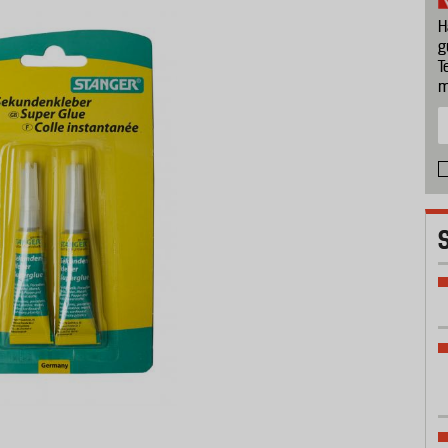
H
g
T
m