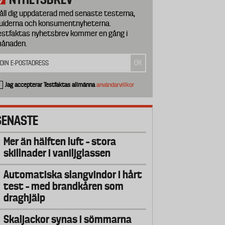
åll dig uppdaterad med senaste testerna,
uiderna och konsumentnyheterna.
estfaktas nyhetsbrev kommer en gång i
ånaden.
Jag accepterar Testfaktas allmänna
användarvillkor
SENASTE
Mer än hälften luft – stora
skillnader i vaniljglassen
Automatiska slangvindor i hårt
test – med brandkåren som
draghjälp
Skaljackor synas i sömmarna