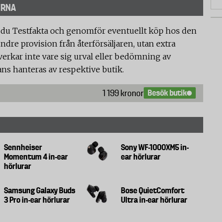
ERNA
 du Testfakta och genomför eventuellt köp hos den
ndre provision från återförsäljaren, utan extra
verkar inte vare sig urval eller bedömning av
ans hanteras av respektive butik.
Besök butik
1 199 kronor
Sennheiser
Sony WF-1000XM5 in-
Momentum 4 in-ear
ear hörlurar
hörlurar
Samsung Galaxy Buds
Bose QuietComfort
3 Pro in-ear hörlurar
Ultra in-ear hörlurar