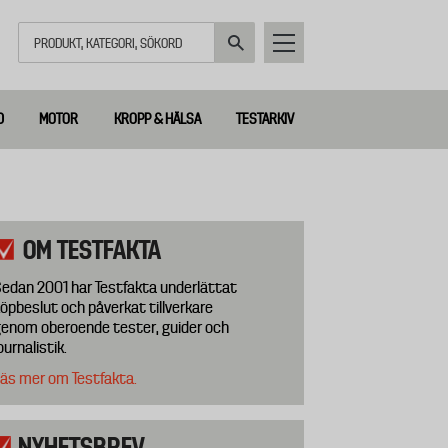
Sök
D
MOTOR
KROPP & HÄLSA
TESTARKIV
OM TESTFAKTA
edan 2001 har Testfakta underlättat
öpbeslut och påverkat tillverkare
enom oberoende tester, guider och
ournalistik.
äs mer om Testfakta.
NYHETSBREV