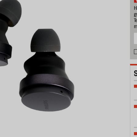
H
g
T
m