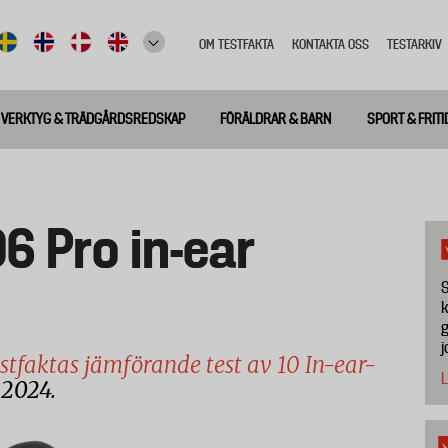
OM TESTFAKTA
KONTAKTA OSS
TESTARKIV
Top
meny
VERKTYG & TRÄDGÅRDSREDSKAP
FÖRÄLDRAR & BARN
SPORT & FRITI
6 Pro in-ear
S
k
g
j
stfaktas jämförande test av 10 In-ear-
L
 2024.