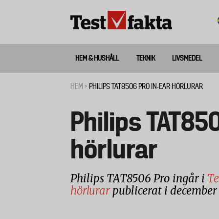
Hoppa
till
huvudinnehåll
HEM & HUSHÅLL
TEKNIK
LIVSMEDEL
Huvudmeny
ny
HEM
PHILIPS TAT8506 PRO IN-EAR HÖRLURAR
Länkstig
Philips TAT850
hörlurar
Philips TAT8506 Pro ingår i
Te
hörlurar
publicerat i december