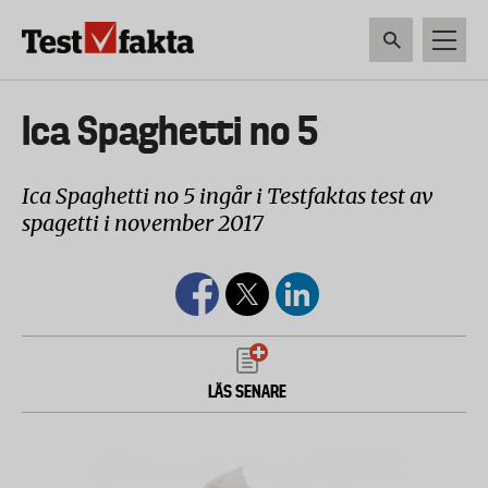
Hoppa
till
huvudinnehåll
HEM & HUSHÅLL
TEKNIK
LIVSMEDEL
VERKTYG & TRÄDGÅRDSREDSK
Huvudmeny
Ica Spaghetti no 5
ny
Ica Spaghetti no 5 ingår i Testfaktas test av
spagetti i november 2017
LÄS SENARE