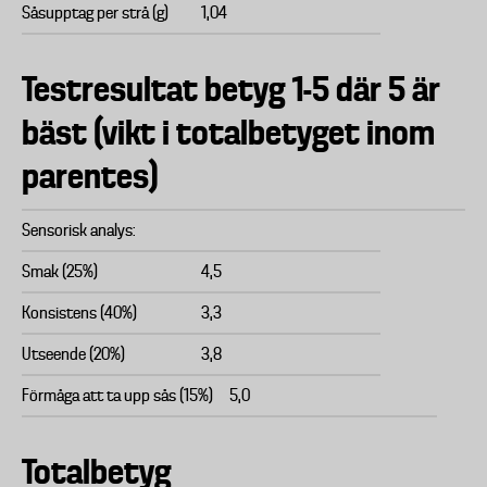
Såsupptag per strå (g)
1,04
Testresultat betyg 1-5 där 5 är
bäst (vikt i totalbetyget inom
parentes)
Sensorisk analys:
Smak (25%)
4,5
Konsistens (40%)
3,3
Utseende (20%)
3,8
Förmåga att ta upp sås (15%)
5,0
Totalbetyg