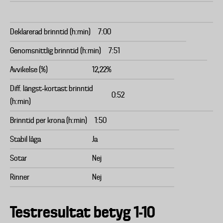
Deklarerad brinntid (h:min)
7:00
Genomsnittlig brinntid (h:min)
7:51
Avvikelse (%)
12,22%
Diff. längst–kortast brinntid
0:52
(h:min)
Brinntid per krona (h:min)
1:50
Stabil låga
Ja
Sotar
Nej
Rinner
Nej
Testresultat betyg 1-10