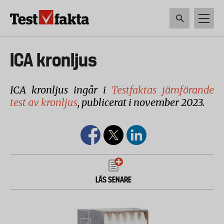
Hoppa
till
huvudinnehåll
HEM & HUSHÅLL
TEKNIK
LIVSMEDEL
VERKTYG & TRÄDGÅRDSREDSK
Huvudmeny
ICA kronljus
ny
ICA kronljus ingår i
Testfaktas jämförande
test av kronljus
, publicerat i november 2023.
LÄS SENARE