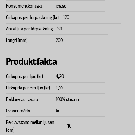
Konsumentkontakt
ica.se
Cirkapris per förpackning (kr)
129
Antal ljus per förpackning
30
Längd (mm)
200
Produktfakta
Cirkapris per ljus (kr)
4,30
Cirkapris per cm ljus (kr)
0,22
Deklarerad råvara
100% stearin
Svanenmärkt
Ja
Rek. avstånd mellan ljusen
10
(cm)