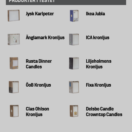
PRODUKTER I TESTET
Jysk Karlpeter
Ikea Jubla
Änglamark Kronljus
ICA kronljus
Rusta Dinner
Liljeholmens
Candles
Kronljus
ÖoB Kronljus
Fixa Kronljus
Clas Ohlson
Delsbo Candle
Kronljus
Crowntop Candles