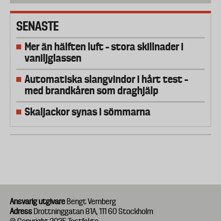
SENASTE
Mer än hälften luft – stora skillnader i
vaniljglassen
Automatiska slangvindor i hårt test –
med brandkåren som draghjälp
Skaljackor synas i sömmarna
Ansvarig utgivare
Bengt Vernberg
Adress
Drottninggatan 81A, 111 60 Stockholm