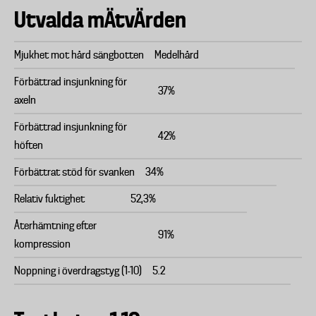
Utvalda mÄtvÄrden
Mjukhet mot hård sängbotten
Medelhård
Förbättrad insjunkning för
37%
axeln
Förbättrad insjunkning för
42%
höften
Förbättrat stöd för svanken
34%
Relativ fuktighet
52,3%
Återhämtning efter
91%
kompression
Noppning i överdragstyg (1-10)
5.2