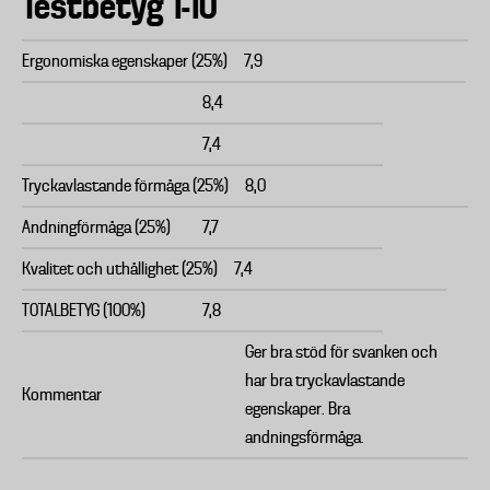
Testbetyg 1-10
Ergonomiska egenskaper (25%)
7,9
8,4
7,4
Tryckavlastande förmåga (25%)
8,0
Andningförmåga (25%)
7,7
Kvalitet och uthållighet (25%)
7,4
TOTALBETYG (100%)
7,8
Ger bra stöd för svanken och
har bra tryckavlastande
Kommentar
egenskaper. Bra
andningsförmåga.