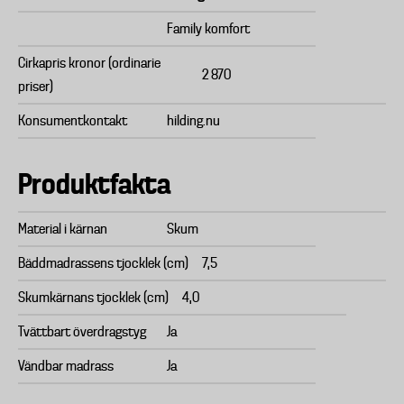
Family komfort
Cirkapris kronor (ordinarie
2 870
priser)
Konsumentkontakt
hilding.nu
Produktfakta
Material i kärnan
Skum
Bäddmadrassens tjocklek (cm)
7,5
Skumkärnans tjocklek (cm)
4,0
Tvättbart överdragstyg
Ja
Vändbar madrass
Ja