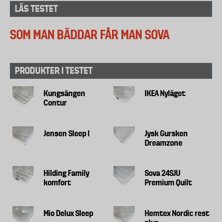
LÄS TESTET
SOM MAN BÄDDAR FÅR MAN SOVA
PRODUKTER I TESTET
Kungsängen
IKEA Nyläget
Contur
Jensen Sleep I
Jysk Gursken
Dreamzone
Hilding Family
Sova 24SJU
komfort
Premium Quilt
Mio Delux Sleep
Hemtex Nordic rest