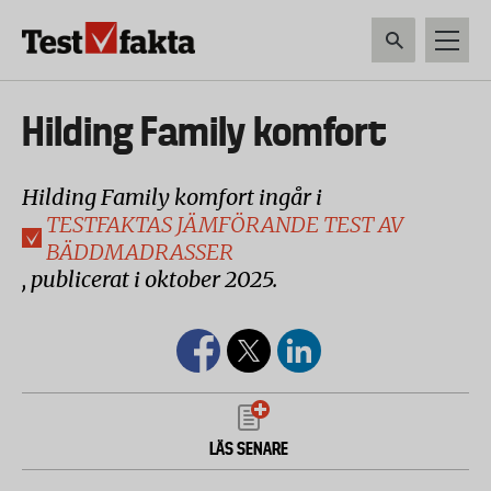
Hoppa
till
huvudinnehåll
HEM & HUSHÅLL
TEKNIK
LIVSMEDEL
VERKTYG & TRÄDGÅRDSREDSK
Huvudmeny
Hilding Family komfort
ny
Hilding Family komfort ingår i
TESTFAKTAS JÄMFÖRANDE TEST AV
BÄDDMADRASSER
, publicerat i oktober 2025.
LÄS SENARE