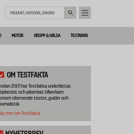
Sök
D
MOTOR
KROPP & HÄLSA
TESTARKIV
OM TESTFAKTA
edan 2001 har Testfakta underlättat
öpbeslut och påverkat tillverkare
enom oberoende tester, guider och
ournalistik.
äs mer om Testfakta.
NYHETSBREV