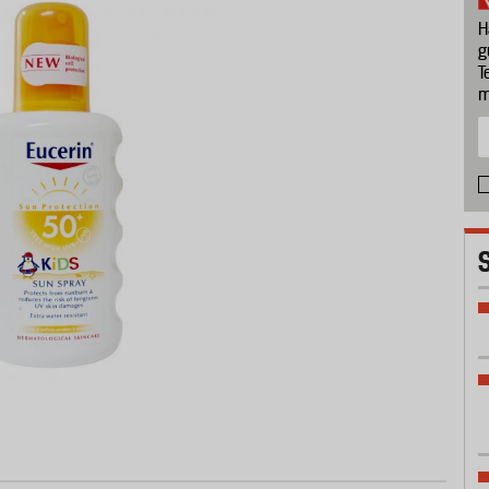
H
g
T
m