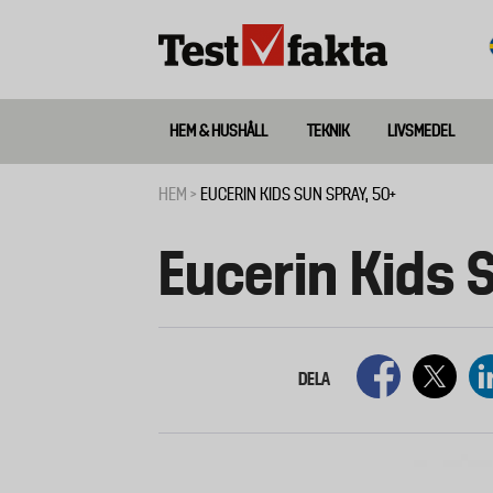
Hoppa
till
huvudinnehåll
HEM & HUSHÅLL
TEKNIK
LIVSMEDEL
Huvudmeny
ny
HEM
EUCERIN KIDS SUN SPRAY, 50+
Länkstig
Eucerin Kids 
DELA