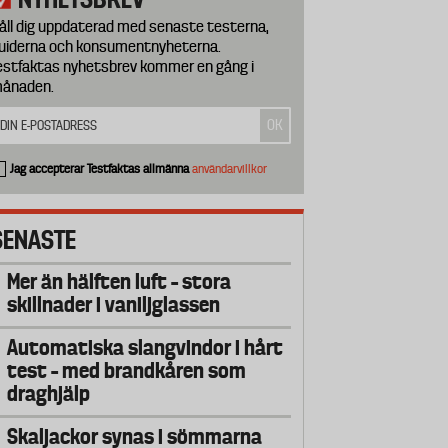
åll dig uppdaterad med senaste testerna,
uiderna och konsumentnyheterna.
estfaktas nyhetsbrev kommer en gång i
ånaden.
Jag accepterar Testfaktas allmänna
användarvillkor
SENASTE
Mer än hälften luft – stora
skillnader i vaniljglassen
Automatiska slangvindor i hårt
test – med brandkåren som
draghjälp
Skaljackor synas i sömmarna