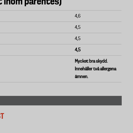
et inom parentes)
4,6
4,5
4,5
4,5
Mycket bra skydd.
Innehåller två allergena
ämnen.
ST