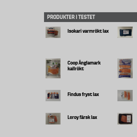
PRODUKTER I TESTET
Isokari varmrökt lax
Coop Änglamark
kallrökt
Findus fryst lax
Leroy färsk lax