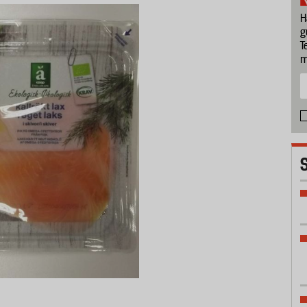
H
g
T
m