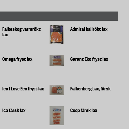
Falkeskog varmrökt
Admiral kallrökt lax
lax
Omega fryst lax
Garant Eko fryst lax
Ica I Love Eco fryst lax
Falkenberg Lax, färsk
Ica färsk lax
Coop färsk lax