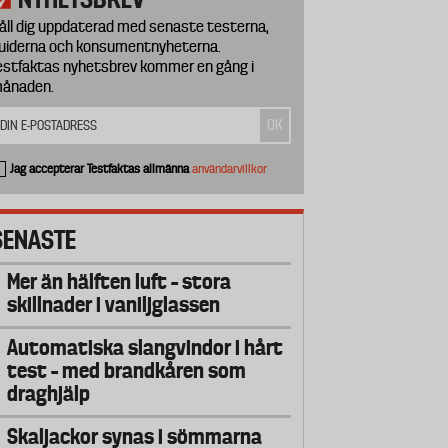
åll dig uppdaterad med senaste testerna,
uiderna och konsumentnyheterna.
estfaktas nyhetsbrev kommer en gång i
ånaden.
Jag accepterar Testfaktas allmänna
användarvillkor
SENASTE
Mer än hälften luft – stora
skillnader i vaniljglassen
Automatiska slangvindor i hårt
test – med brandkåren som
draghjälp
Skaljackor synas i sömmarna