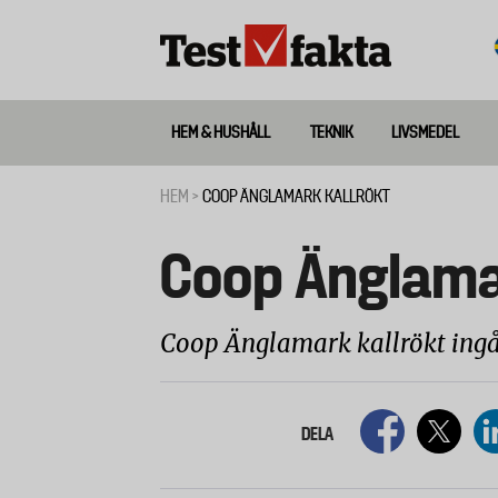
Hoppa
till
huvudinnehåll
HEM & HUSHÅLL
TEKNIK
LIVSMEDEL
Huvudmeny
ny
HEM
COOP ÄNGLAMARK KALLRÖKT
Länkstig
Coop Änglama
Coop Änglamark kallrökt ingår 
DELA