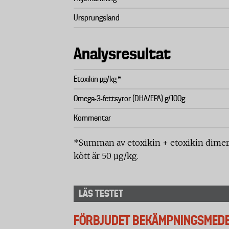
Ursprungsland
Analysresultat
Etoxikin µg/kg *
Omega-3-fettsyror (DHA/EPA) g/100g
Kommentar
*Summan av etoxikin + etoxikin dimer 
kött är 50 µg/kg.
LÄS TESTET
FÖRBJUDET BEKÄMPNINGSMEDEL