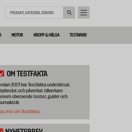
Sök
D
MOTOR
KROPP & HÄLSA
TESTARKIV
OM TESTFAKTA
edan 2001 har Testfakta underlättat
öpbeslut och påverkat tillverkare
enom oberoende tester, guider och
ournalistik.
äs mer om Testfakta.
NYHETSBREV