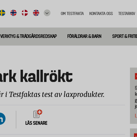
OM TESTFAKTA
KONTAKTA OSS
TESTARKIV
Top
meny
VERKTYG & TRÄDGÅRDSREDSKAP
FÖRÄLDRAR & BARN
SPORT & FRITI
rk kallrökt
S
i Testfaktas test av laxprodukter.
k
g
j
L
LÄS SENARE