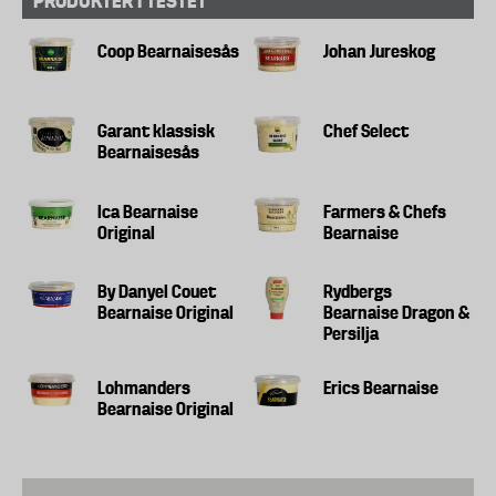
PRODUKTER I TESTET
Coop Bearnaisesås
Johan Jureskog
Garant klassisk
Chef Select
Bearnaisesås
Ica Bearnaise
Farmers & Chefs
Original
Bearnaise
By Danyel Couet
Rydbergs
Bearnaise Original
Bearnaise Dragon &
Persilja
Lohmanders
Erics Bearnaise
Bearnaise Original