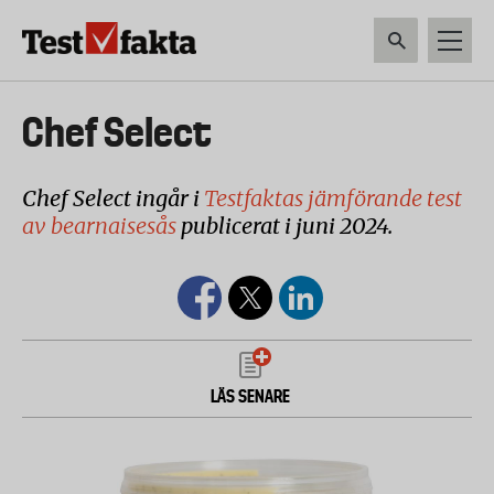
Hoppa
till
huvudinnehåll
HEM & HUSHÅLL
TEKNIK
LIVSMEDEL
VERKTYG & TRÄDGÅRDSREDSK
Huvudmeny
Chef Select
ny
Chef Select ingår i
Testfaktas jämförande test
av bearnaisesås
publicerat i juni 2024.
LÄS SENARE