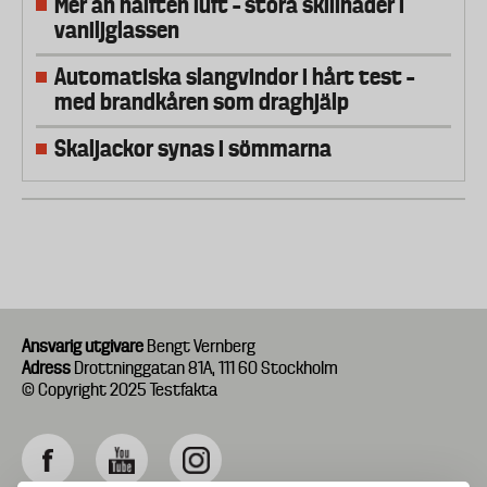
Mer än hälften luft – stora skillnader i
vaniljglassen
Automatiska slangvindor i hårt test –
med brandkåren som draghjälp
Skaljackor synas i sömmarna
Ansvarig utgivare
Bengt Vernberg
Adress
Drottninggatan 81A, 111 60 Stockholm
© Copyright 2025 Testfakta