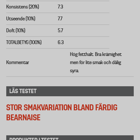
Konsistens (20%)
7.3
Utseende (10%)
7.7
Doft (10%)
5.7
TOTALBETYG (100%)
6.3
Hög fetthalt. Bra krämighet
Kommentar
men för lite smak och dålig
syra.
LÄS TESTET
STOR SMAKVARIATION BLAND FÄRDIG
BEARNAISE