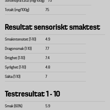
Sorbinsyra E202 (mg/100g)
75
Totalt (mg/100g)
75
Resultat sensoriskt smaktest
Smakintensitet (1-10)
4.9
Dragonsmak (1-10)
7.7
Örtighet (1-10)
7.4
Syrlighet (1-10)
4.8
Sälta (1-10)
7
Testresultat 1 - 10
Smak (60%)
5.9