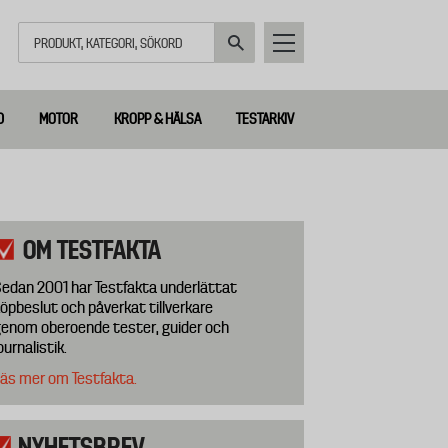
Sök
D
MOTOR
KROPP & HÄLSA
TESTARKIV
OM TESTFAKTA
edan 2001 har Testfakta underlättat
öpbeslut och påverkat tillverkare
enom oberoende tester, guider och
ournalistik.
äs mer om Testfakta.
NYHETSBREV