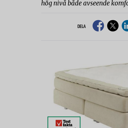
hög nivå både avseende komfor
DELA