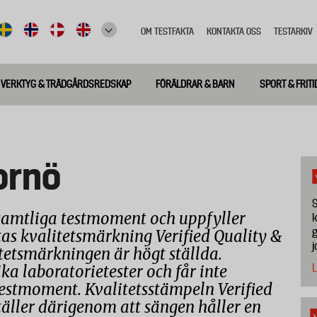
OM TESTFAKTA
KONTAKTA OSS
TESTARKIV
Top
meny
VERKTYG & TRÄDGÅRDSREDSKAP
FÖRÄLDRAR & BARN
SPORT & FRITI
ornö
S
samtliga testmoment och uppfyller
k
g
as kvalitetsmärkning Verified Quality &
j
tetsmärkningen är högt ställda.
L
a laboratorietester och får inte
testmoment. Kvalitetsstämpeln Verified
äller därigenom att sängen håller en