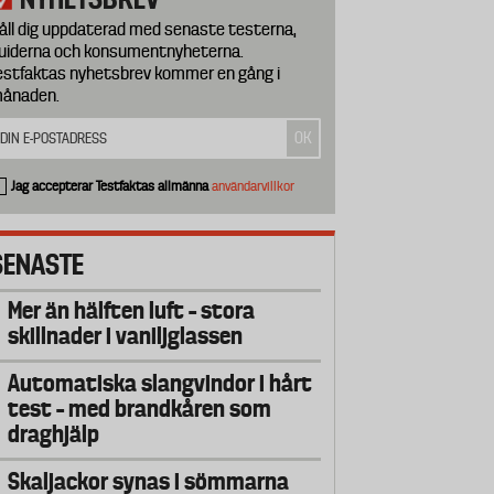
åll dig uppdaterad med senaste testerna,
uiderna och konsumentnyheterna.
estfaktas nyhetsbrev kommer en gång i
ånaden.
Jag accepterar Testfaktas allmänna
användarvillkor
SENASTE
Mer än hälften luft – stora
skillnader i vaniljglassen
Automatiska slangvindor i hårt
test – med brandkåren som
draghjälp
Skaljackor synas i sömmarna