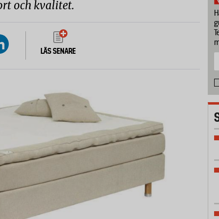
t och kvalitet.
H
g
T
m
LÄS SENARE