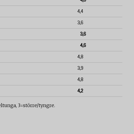
4,0
4,4
3,6
3,6
4,6
4,8
3,9
4,8
4,2
tunga, 3=större/tyngre.