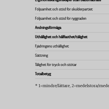
Ergonomiska egenskaper utan bäddmadrass
Följsamhet och stöd för skulderpartiet
Följsamhet och stöd för ryggraden
Andningsförmåga
Uthållighet och hållfasthet/tålighet
Fjädringens uthållighet
Sättning
Tålighet för tryck och stötar
Totalbetyg
* 1=mindre/lättare, 2=medelstora/medel