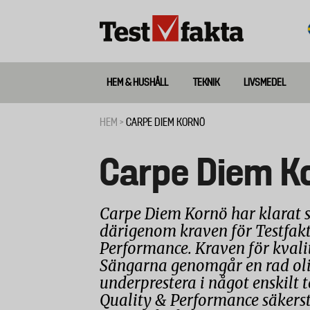
Hoppa
till
huvudinnehåll
HEM & HUSHÅLL
TEKNIK
LIVSMEDEL
Huvudmeny
ny
HEM
CARPE DIEM KORNÖ
Länkstig
Carpe Diem K
Carpe Diem Kornö har klarat 
därigenom kraven för Testfakt
Performance. Kraven för kvali
Sängarna genomgår en rad olik
underprestera i något enskilt 
Quality & Performance säkerst