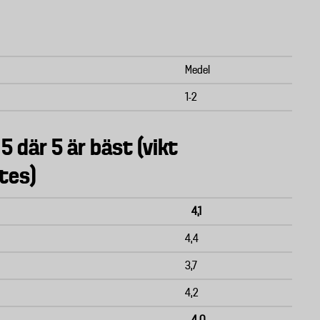
Medel
1-2
 5 där 5 är bäst (vikt
tes)
4,1
4,4
3,7
4,2