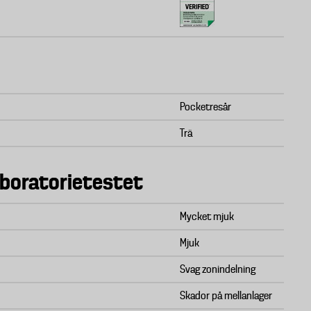
Pocketresår
Trä
aboratorietestet
Mycket mjuk
Mjuk
Svag zonindelning
Skador på mellanlager