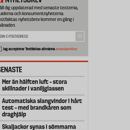
åll dig uppdaterad med senaste testerna,
uiderna och konsumentnyheterna.
estfaktas nyhetsbrev kommer en gång i
ånaden.
Jag accepterar Testfaktas allmänna
användarvillkor
SENASTE
Mer än hälften luft – stora
skillnader i vaniljglassen
Automatiska slangvindor i hårt
test – med brandkåren som
draghjälp
Skaljackor synas i sömmarna