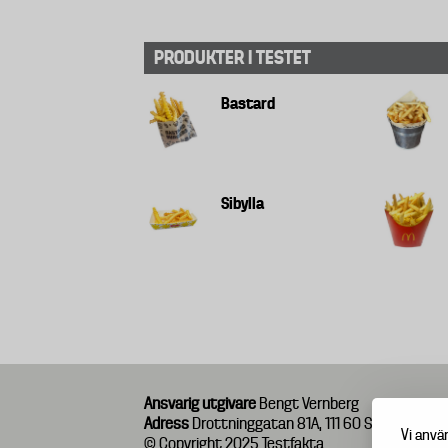
PRODUKTER I TESTET
Bastard
Sibylla
Ansvarig utgivare
Bengt Vernberg
Adress
Drottninggatan 81A, 111 60 Stockholm
Vi anvä
© Copyright 2025 Testfakta