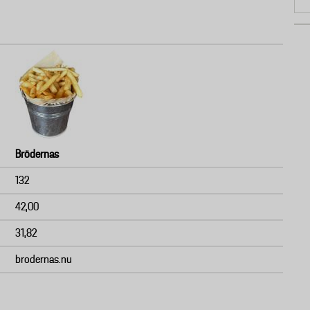
Brödernas
132
42,00
31,82
brodernas.nu