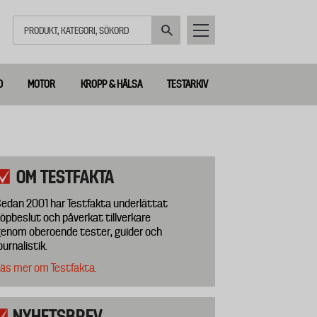
Sök
D
MOTOR
KROPP & HÄLSA
TESTARKIV
OM TESTFAKTA
edan 2001 har Testfakta underlättat
öpbeslut och påverkat tillverkare
enom oberoende tester, guider och
ournalistik.
äs mer om Testfakta.
NYHETSBREV