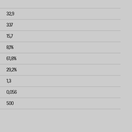
32,9
337
15,7
8,1%
61,8%
29,2%
1,3
0,056
500