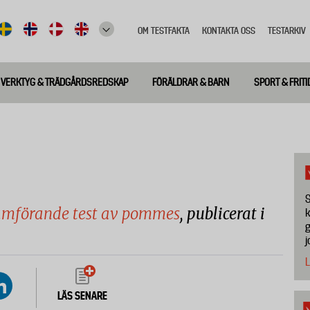
OM TESTFAKTA
KONTAKTA OSS
TESTARKIV
Top
meny
VERKTYG & TRÄDGÅRDSREDSKAP
FÖRÄLDRAR & BARN
SPORT & FRITI
S
jämförande test av pommes
, publicerat i
k
g
j
L
LÄS SENARE