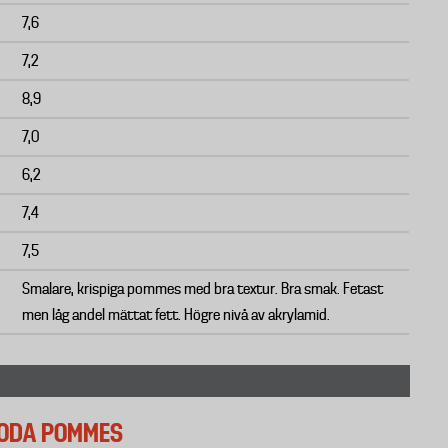
7,6
7,2
8,9
7,0
6,2
7,4
7,5
Smalare, krispiga pommes med bra textur. Bra smak. Fetast
men låg andel mättat fett. Högre nivå av akrylamid.
 GODA POMMES