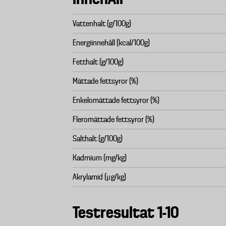
Vattenhalt (g/100g)
Energiinnehåll (kcal/100g)
Fetthalt (g/100g)
Mättade fettsyror (%)
Enkelomättade fettsyror (%)
Fleromättade fettsyror (%)
Salthalt (g/100g)
Kadmium (mg/kg)
Akrylamid (μg/kg)
Testresultat 1-10