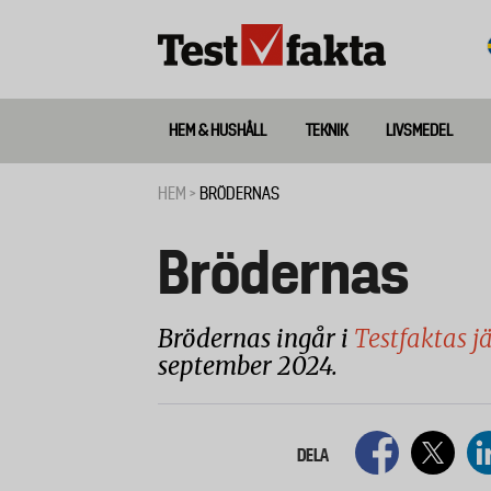
Hoppa
till
huvudinnehåll
HEM & HUSHÅLL
TEKNIK
LIVSMEDEL
Huvudmeny
ny
HEM
BRÖDERNAS
Länkstig
Brödernas
Brödernas ingår i
Testfaktas 
september 2024.
DELA