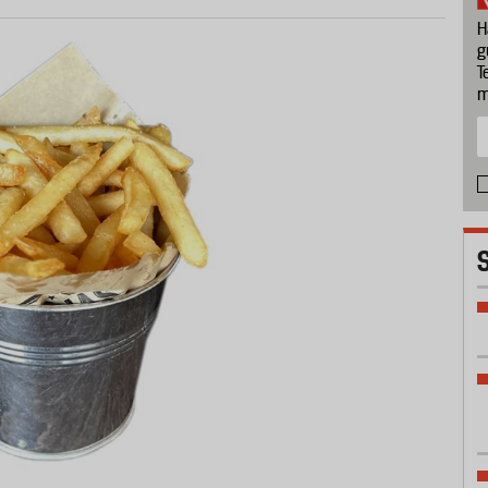
H
g
T
m