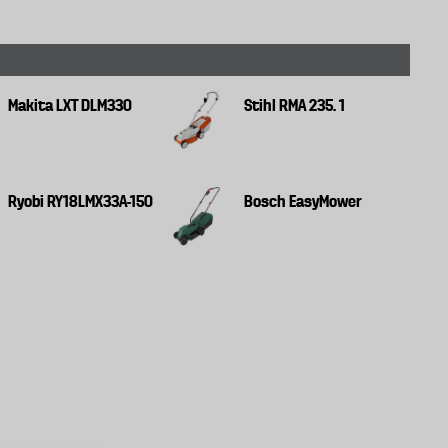
Makita LXT DLM330
Stihl RMA 235. 1
Ryobi RY18LMX33A-150
Bosch EasyMower