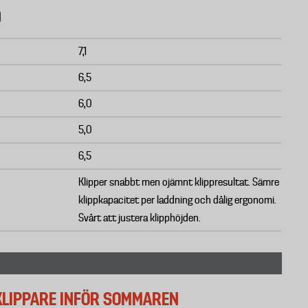
0
7,1
6,5
6,0
5,0
6,5
Klipper snabbt men ojämnt klippresultat. Sämre
klippkapacitet per laddning och dålig ergonomi.
Svårt att justera klipphöjden.
SKLIPPARE INFÖR SOMMAREN