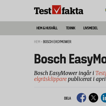
Hoppa
till
huvudinnehåll
HEM & HUSHÅLL
TEKNIK
LIVSMEDEL
Huvudmeny
ny
HEM
BOSCH EASYMOWER
Länkstig
Bosch EasyM
Bosch EasyMower ingår i
Test
elgräsklippare
publicerat i apr
DELA