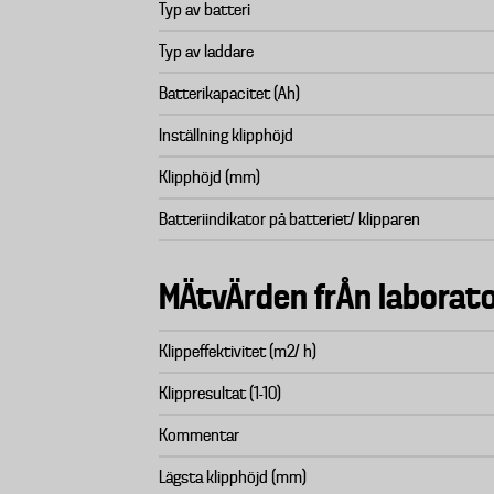
Typ av batteri
Typ av laddare
Batterikapacitet (Ah)
Inställning klipphöjd
Klipphöjd (mm)
Batteriindikator på batteriet/ klipparen
MÄtvÄrden frÅn laborato
Klippeffektivitet (m2/ h)
Klippresultat (1-10)
Kommentar
Lägsta klipphöjd (mm)