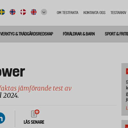
OM TESTFAKTA
KONTAKTA OSS
TESTARKIV
Top
meny
VERKTYG & TRÄDGÅRDSREDSKAP
FÖRÄLDRAR & BARN
SPORT & FRITI
ower
S
faktas jämförande test av
k
g
il 2024.
j
L
LÄS SENARE