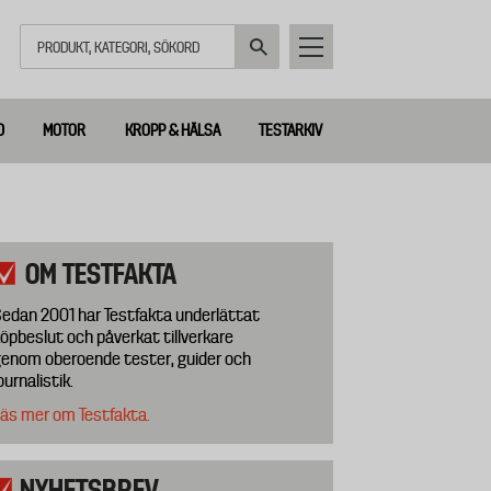
Sök
D
MOTOR
KROPP & HÄLSA
TESTARKIV
OM TESTFAKTA
edan 2001 har Testfakta underlättat
öpbeslut och påverkat tillverkare
enom oberoende tester, guider och
ournalistik.
äs mer om Testfakta.
NYHETSBREV