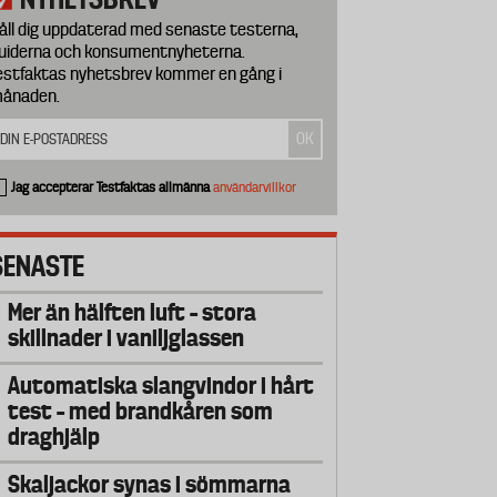
åll dig uppdaterad med senaste testerna,
uiderna och konsumentnyheterna.
estfaktas nyhetsbrev kommer en gång i
ånaden.
Jag accepterar Testfaktas allmänna
användarvillkor
SENASTE
Mer än hälften luft – stora
skillnader i vaniljglassen
Automatiska slangvindor i hårt
test – med brandkåren som
draghjälp
Skaljackor synas i sömmarna