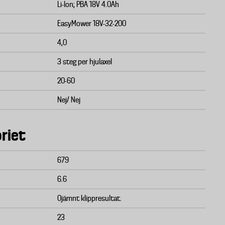
Li-Ion; PBA 18V 4.0Ah
EasyMower 18V-32-200
4,0
3 steg per hjulaxel
20-60
Nej/ Nej
riet
679
6.6
Ojämnt klippresultat.
23