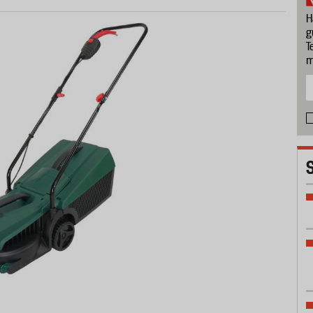
H
g
T
m