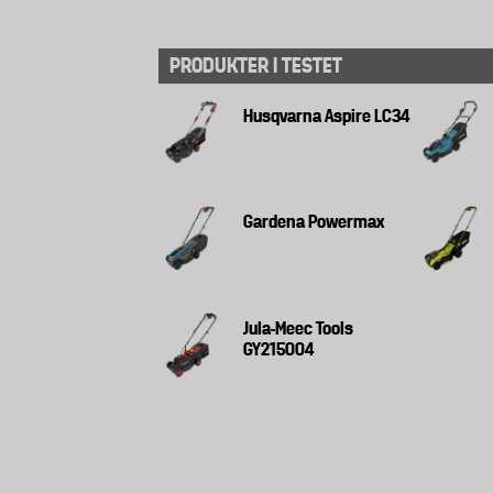
PRODUKTER I TESTET
Husqvarna Aspire LC34
Gardena Powermax
Jula-Meec Tools
GY215004