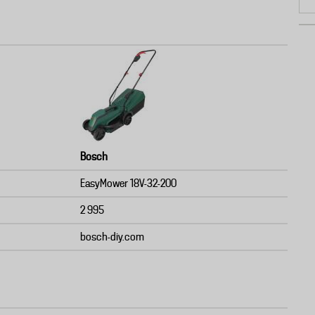
Bosch
EasyMower 18V-32-200
2 995
bosch-diy.com