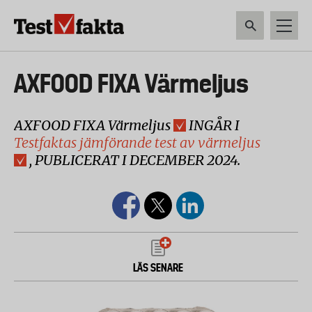
Hoppa
till
huvudinnehåll
HEM & HUSHÅLL
TEKNIK
LIVSMEDEL
VERKTYG & TRÄDGÅRDSREDSK
Huvudmeny
AXFOOD FIXA Värmeljus
ny
AXFOOD FIXA Värmeljus
INGÅR I
Testfaktas jämförande test av värmeljus
, PUBLICERAT I DECEMBER 2024.
LÄS SENARE