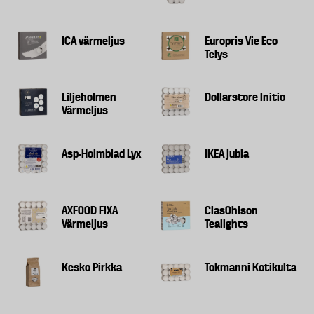
ICA värmeljus
Europris Vie Eco
Telys
Liljeholmen
Dollarstore Initio
Värmeljus
Asp-Holmblad Lyx
IKEA jubla
AXFOOD FIXA
ClasOhlson
Värmeljus
Tealights
Kesko Pirkka
Tokmanni Kotikulta