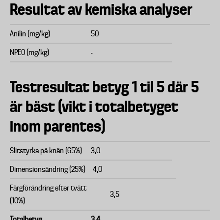
Resultat av kemiska analyser
Anilin (mg/kg)
50
NPEO (mg/kg)
-
Testresultat betyg 1 til 5 där 5
är bäst (vikt i totalbetyget
inom parentes)
Slitstyrka på knän (65%)
3,0
Dimensionsändring (25%)
4,0
Färgförändring efter tvätt
3,5
(10%)
Totalbetyg
3,4