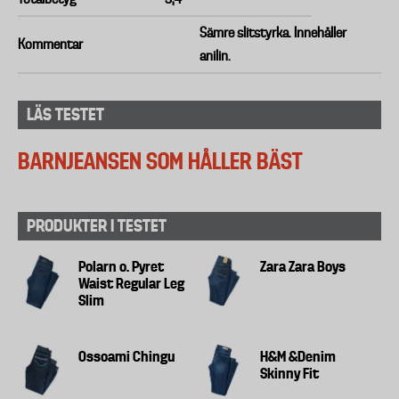
Sämre slitstyrka. Innehåller
Kommentar
anilin.
LÄS TESTET
BARNJEANSEN SOM HÅLLER BÄST
PRODUKTER I TESTET
Polarn o. Pyret
Zara Zara Boys
Waist Regular Leg
Slim
Ossoami Chingu
H&M &Denim
Skinny Fit