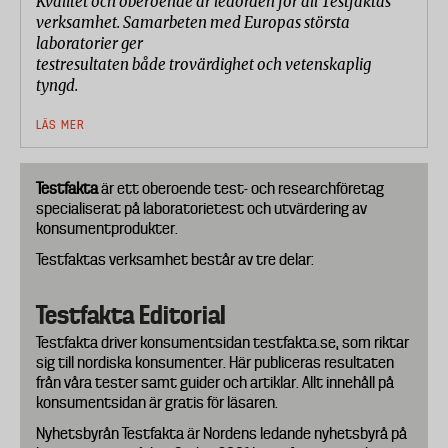
Kvalitet och oberoende är ledorden för all Testfaktas
verksamhet. Samarbeten med Europas största
laboratorier ger
test­resultaten både trovärdighet och vetenskaplig
tyngd.
LÄS MER
Testfakta
är ett oberoende test- och researchföretag
specialiserat på laboratorietest och utvärdering av
konsumentprodukter.
Testfaktas verksamhet består av tre delar:
Testfakta Editorial
Testfakta driver konsumentsidan testfakta.se, som riktar
sig till nordiska konsumenter. Här publiceras resultaten
från våra tester samt guider och artiklar. Allt innehåll på
konsumentsidan är gratis för läsaren.
Nyhetsbyrån Testfakta är Nordens ledande nyhetsbyrå på