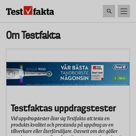
Hoppa
till
huvudinnehåll
HEM & HUSHÅLL
TEKNIK
LIVSMEDEL
VERKTYG & TRÄDGÅRDSREDSK
Huvudmeny
Om Testfakta
ny
Testfaktas uppdragstester
Vid uppdragstester åtar sig Testfakta att testa en
produkts kvalitet och prestanda på uppdrag av en
tillverkare eller återförsäljare. Oavsett om det gäller