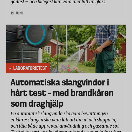
godast – och billigast kan vara mer luft än glass.
eller mejl om dina uppgifter ändras i offentliga
register, eller om det gjorts en kreditupplysning.
19 JUNI
UC erbjuder även telefonassistans och hjälp att
avvisa felaktiga krav. Tjänsterna kostar mellan 300
och 800 kronor per år.
UC har också en gratistjänst, e-spärr, där privatpersoner kan
lista sig. Anslutna e-handlare kollar av mot listan och nekar
köp där spärrade personers uppgifter används.
LABORATORIETEST
I dagsläget är dock bara fem mindre e-handlare
Automatiska slangvindor i
anslutna till tjänsten.
hårt test – med brandkåren
som draghjälp
En automatisk slangvinda ska göra bevattningen
enklare: slangen ska vara lätt att dra ut och släppa in,
och tåla både upprepad användning och gassande sol.