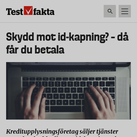
Hoppa
till
huvudinnehåll
HEM & HUSHÅLL
TEKNIK
LIVSMEDEL
VERKTYG & TRÄDGÅRDSREDSK
Huvudmeny
Skydd mot id-kapning? – då
ny
får du betala
Kreditupplysningsföretag säljer tjänster