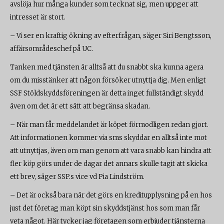
avslöja hur många kunder som tecknat sig, men uppger att
intresset är stort.
– Vi ser en kraftig ökning av efterfrågan, säger Siri Bengtsson,
affärsområdeschef på UC.
Tanken med tjänsten är alltså att du snabbt ska kunna agera
om du misstänker att någon försöker utnyttja dig. Men enligt
SSF Stöldskyddsföreningen är detta inget fullständigt skydd
även om det är ett sätt att begränsa skadan.
– När man får meddelandet är köpet förmodligen redan gjort.
Att informationen kommer via sms skyddar en alltså inte mot
att utnyttjas, även om man genom att vara snabb kan hindra att
fler köp görs under de dagar det annars skulle tagit att skicka
ett brev, säger SSF:s vice vd Pia Lindström.
– Det är också bara när det görs en kreditupplysning på en hos
just det företag man köpt sin skyddstjänst hos som man får
veta något. Här tycker jag företagen som erbjuder tjänsterna