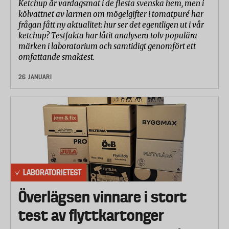
Ketchup är vardagsmat i de flesta svenska hem, men i
kölvattnet av larmen om mögelgifter i tomatpuré har
frågan fått ny aktualitet: hur ser det egentligen ut i vår
ketchup? Testfakta har låtit analysera tolv populära
märken i laboratorium och samtidigt genomfört ett
omfattande smaktest.
26 JANUARI
LABORATORIETEST
Överlägsen vinnare i stort
test av flyttkartonger