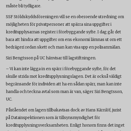
måste bli tydligare.
SSF Stöldskyddsföreningen vill se en oberoende utredning om
möjligheten för privatpersoner att spärra sina uppgifter i
kreditupplysarnas register i förebyggande syfte. I dag går det
bara att hindra att uppgifter om ens ekonomi lämnas ut om ett
bedrägeri redan skett och man kan visa upp en polisanmälan.
Siri Bengtsson på UC hänvisar till lagstiftningen.
– Vi kan inte lägga in en spärr i förebyggande syfte, för det
skulle strida mot kreditupplysningslagen. Det är också väldigt
begränsande för individen att ha en sådan spärr, man kan inte
handla och teckna avtal som man är van,
säger Siri Bengtsson,
UC.
Påståendet om lagen tillbakavisas dock av Hans Kärnlöf, jurist
på Datainspektionen som är tillsynsmyndighet för
kreditupplysningsverksamheten. Enligt honom finns det inget