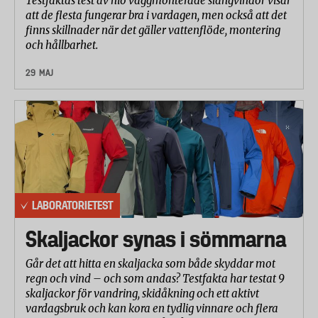
Testfaktas test av nio väggmonterade slangvindor visar
att de flesta fungerar bra i vardagen, men också att det
finns skillnader när det gäller vattenflöde, montering
och hållbarhet.
29 MAJ
LABORATORIETEST
Skaljackor synas i sömmarna
Går det att hitta en skaljacka som både skyddar mot
regn och vind – och som andas? Testfakta har testat 9
skaljackor för vandring, skidåkning och ett aktivt
vardagsbruk och kan kora en tydlig vinnare och flera