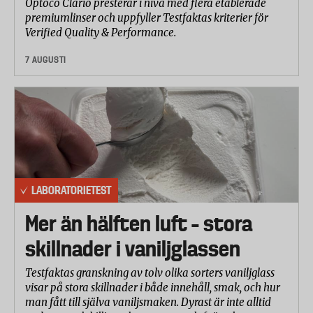
Optoco Clario presterar i nivå med flera etablerade
faktura, handla på avbetalning eller ta ett lån.
premiumlinser och uppfyller Testfaktas kriterier för
Verified Quality & Performance.
Har man inte handlat eller sökt något lån hos det
företag som begärt upplysningen om en kan man
7 AUGUSTI
misstänka att en bedragare är i farten.
Om man polisanmäler bedrägeriförsöket och visar
upp polisanmälan kan man hindra att
kreditupplysningsföretaget lämnar ut uppgifter
om en till flera. Då förhindrar man också att fler
krediter beviljas.
LABORATORIETEST
Mer än hälften luft – stora
skillnader i vaniljglassen
Tjänster för id-skydd
Flera företag säljer id-bevakningstjänster, bland
Testfaktas granskning av tolv olika sorters vaniljglass
visar på stora skillnader i både innehåll, smak, och hur
annat de stora kreditupplysningsföretagen UC
man fått till själva vaniljsmaken. Dyrast är inte alltid
och Bisnode. Bland annat meddelas du per sms