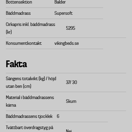
Bottensektion
Balder
Bäddmadrass
Supersoft
Cirkapris inkl. bäddmadrass
5295
(kr)
Konsumentkontakt
vikingbeds.se
Fakta
Sängens totalvikt (kg) / höjd
37/ 30
utan ben (cm)
Material i bäddmadrassens
Skum
kärna
Bäddmadrassens tjocklek
6
Tvättbart överdragstyg på
Nej