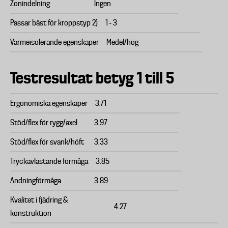
Zonindelning
Ingen
Passar bäst för kroppstyp 2)
1 - 3
Värmeisolerande egenskaper
Medel/hög
Testresultat betyg 1 till 5
Ergonomiska egenskaper
3.71
Stöd/flex för rygg/axel
3.97
Stöd/flex för svank/höft
3.33
Tryckavlastande förmåga
3.85
Andningförmåga
3.89
Kvalitet i fjädring &
4.27
konstruktion