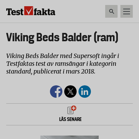
Hoppa
till
huvudinnehåll
HEM & HUSHÅLL
TEKNIK
LIVSMEDEL
VERKTYG & TRÄDGÅRDSREDSK
Huvudmeny
Viking Beds Balder (ram)
ny
Viking Beds Balder med Supersoft ingår i
Testfaktas test av ramsängar i kategorin
standard, publicerat i mars 2018.
LÄS SENARE