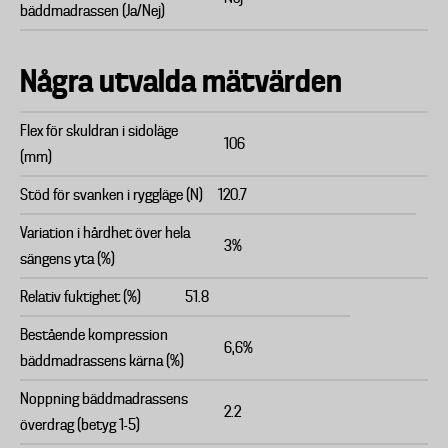
bäddmadrassen (Ja/Nej)
Några utvalda mätvärden
Flex för skuldran i sidoläge
106
(mm)
Stöd för svanken i ryggläge (N)
120.7
Variation i hårdhet över hela
3%
sängens yta (%)
Relativ fuktighet (%)
51.8
Bestående kompression
6,6%
bäddmadrassens kärna (%)
Noppning bäddmadrassens
2.2
överdrag (betyg 1-5)