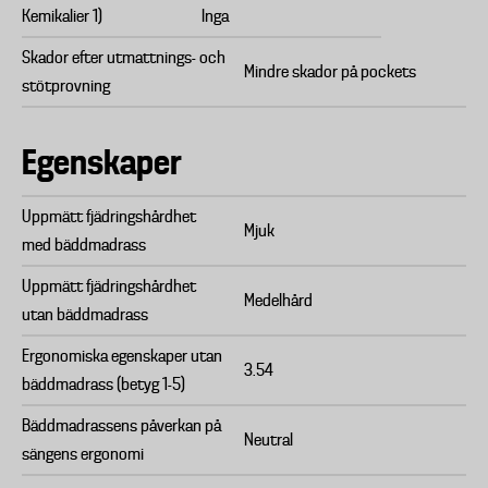
Kemikalier 1)
Inga
Skador efter utmattnings- och
Mindre skador på pockets
stötprovning
Egenskaper
Uppmätt fjädringshårdhet
Mjuk
med bäddmadrass
Uppmätt fjädringshårdhet
Medelhård
utan bäddmadrass
Ergonomiska egenskaper utan
3.54
bäddmadrass (betyg 1-5)
Bäddmadrassens påverkan på
Neutral
sängens ergonomi