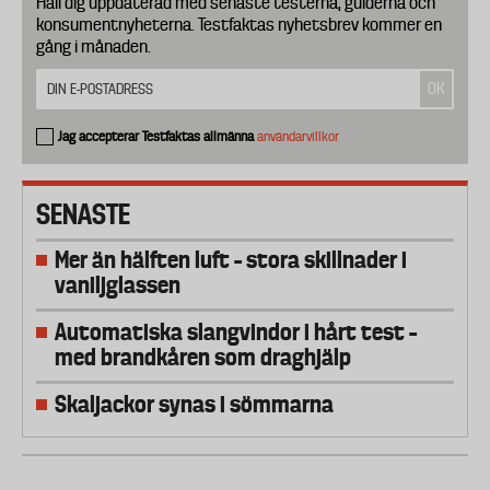
Håll dig uppdaterad med senaste testerna, guiderna och
konsumentnyheterna. Testfaktas nyhetsbrev kommer en
gång i månaden.
Jag accepterar Testfaktas allmänna
användarvillkor
SENASTE
Mer än hälften luft – stora skillnader i
vaniljglassen
Automatiska slangvindor i hårt test –
med brandkåren som draghjälp
Skaljackor synas i sömmarna