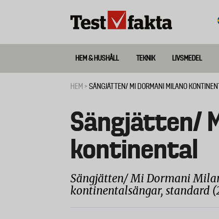
Hoppa
till
huvudinnehåll
HEM & HUSHÅLL
TEKNIK
LIVSMEDEL
Huvudmeny
ny
HEM
SÄNGJÄTTEN/ MI DORMANI MILANO KONTINEN
Länkstig
Sängjätten/ M
kontinental
Sängjätten/ Mi Dormani Milano
kontinentalsängar, standard (