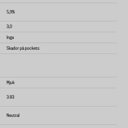
5,9%
3,0
Inga
Skador på pockets
Mjuk
3.83
Neutral