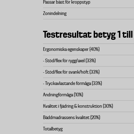
Passar bäst för kroppstyp
Zonindelning
Testresultat betyg 1 till
Ergonomiska egenskaper (40%)
- Stöd/flex för rygg/axel (33%)
- Stöd/flex för svank/höft (33%)
- Tryckavlastande förmåga (33%)
Andningförmåga (10%)
Kvalitet i fjädring & konstruktion (30%)
Bäddmadrassens kvalitet (20%)
Totalbetyg