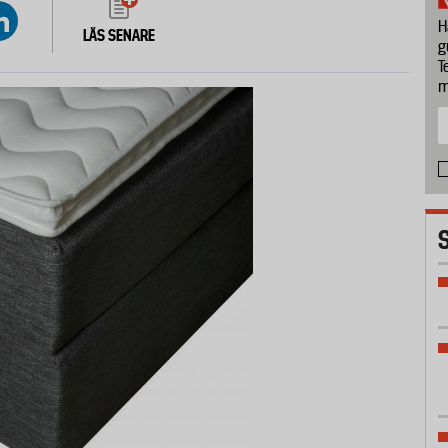
H
LÄS SENARE
g
T
m