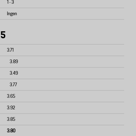
1 - 3
Ingen
 5
3.71
3.89
3.49
3.77
3.65
3.92
3.85
3.80