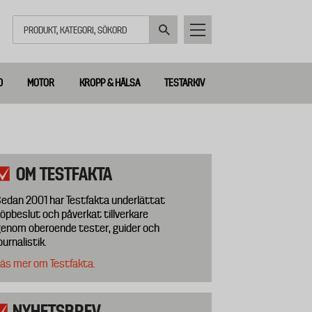
Sök
D
MOTOR
KROPP & HÄLSA
TESTARKIV
OM TESTFAKTA
edan 2001 har Testfakta underlättat
öpbeslut och påverkat tillverkare
enom oberoende tester, guider och
ournalistik.
äs mer om Testfakta.
NYHETSBREV