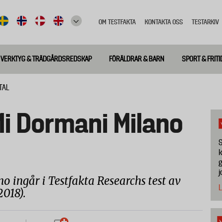
OM TESTFAKTA
KONTAKTA OSS
TESTARKIV
Top
meny
VERKTYG & TRÄDGÅRDSREDSKAP
FÖRÄLDRAR & BARN
SPORT & FRITI
TAL
i Dormani Milano
S
k
g
j
 ingår i Testfakta Researchs test av
L
2018).