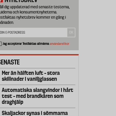
åll dig uppdaterad med senaste testerna,
uiderna och konsumentnyheterna.
estfaktas nyhetsbrev kommer en gång i
ånaden.
Jag accepterar Testfaktas allmänna
användarvillkor
SENASTE
Mer än hälften luft – stora
skillnader i vaniljglassen
Automatiska slangvindor i hårt
test – med brandkåren som
draghjälp
Skaljackor synas i sömmarna