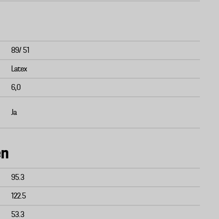
89/ 51
Latex
6,0
Ja
en
95.3
122.5
53.3