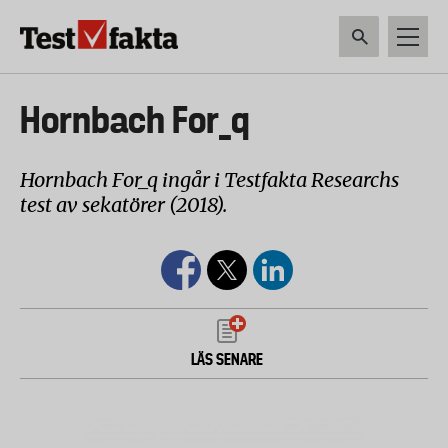
Hoppa
till
huvudinnehåll
HEM & HUSHÅLL
TEKNIK
LIVSMEDEL
VERKTYG & TRÄDGÅRDSREDSK
Huvudmeny
Hornbach For_q
ny
Hornbach For_q ingår i Testfakta Researchs
test av sekatörer (2018).
LÄS SENARE