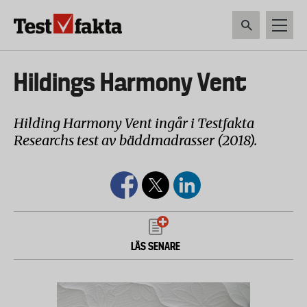
Hoppa
till
huvudinnehåll
HEM & HUSHÅLL
TEKNIK
LIVSMEDEL
VERKTYG & TRÄDGÅRDSREDSK
Huvudmeny
Hildings Harmony Vent
ny
Hilding Harmony Vent ingår i Testfakta
Researchs test av bäddmadrasser (2018).
LÄS SENARE