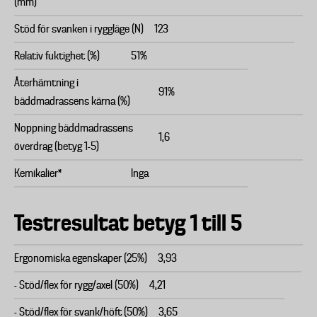
(mm)
Stöd för svanken i ryggläge (N)
123
Relativ fuktighet (%)
51%
Återhämtning i
91%
bäddmadrassens kärna (%)
Noppning bäddmadrassens
1,6
överdrag (betyg 1-5)
Kemikalier*
Inga
Testresultat betyg 1 till 5
Ergonomiska egenskaper (25%)
3,93
- Stöd/flex för rygg/axel (50%)
4,21
- Stöd/flex för svank/höft (50%)
3,65