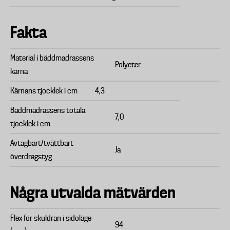
Fakta
Material i bäddmadrassens
Polyeter
kärna
Kärnans tjocklek i cm
4,3
Bäddmadrassens totala
7,0
tjocklek i cm
Avtagbart/tvättbart
Ja
överdragstyg
Några utvalda mätvärden
Flex för skuldran i sidoläge
94