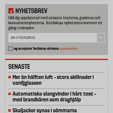
NYHETSBREV
Håll dig uppdaterad med senaste testerna, guiderna och
konsumentnyheterna. Testfaktas nyhetsbrev kommer en
gång i månaden.
Jag accepterar Testfaktas allmänna
användarvillkor
SENASTE
Mer än hälften luft – stora skillnader i
vaniljglassen
Automatiska slangvindor i hårt test –
med brandkåren som draghjälp
Skaljackor synas i sömmarna