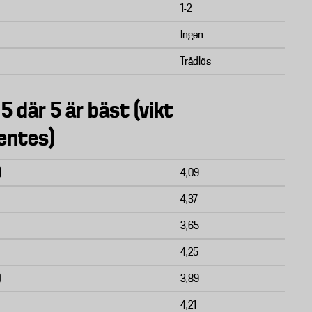
1-2
Ingen
Trådlös
 5 där 5 är bäst (vikt
entes)
)
4,09
4,37
3,65
4,25
)
3,89
4,21