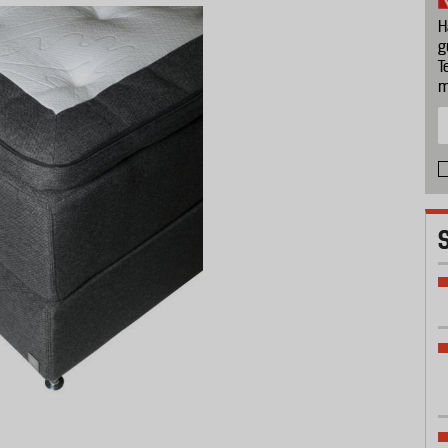
H
g
T
m