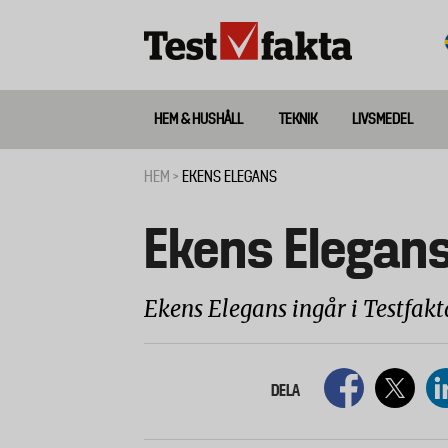
Hoppa
till
huvudinnehåll
HEM & HUSHÅLL
TEKNIK
LIVSMEDEL
Huvudmeny
ny
HEM
EKENS ELEGANS
Länkstig
Ekens Elegan
Ekens Elegans ingår i Testfakt
DELA