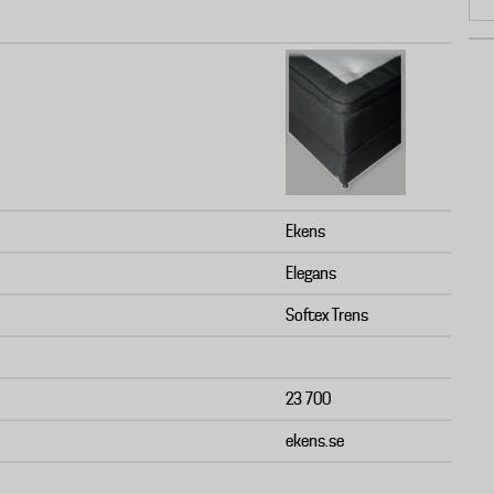
Ekens
Elegans
Softex Trens
23 700
ekens.se