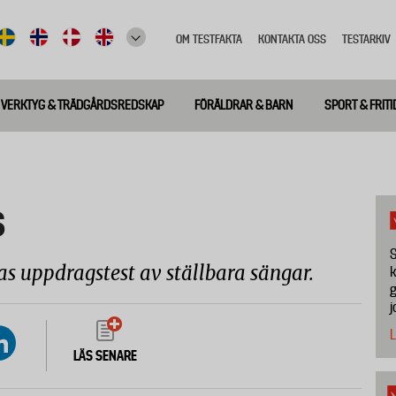
OM TESTFAKTA
KONTAKTA OSS
TESTARKIV
Top
meny
VERKTYG & TRÄDGÅRDSREDSKAP
FÖRÄLDRAR & BARN
SPORT & FRITI
s
S
as uppdragstest av ställbara sängar.
k
g
j
L
LÄS SENARE