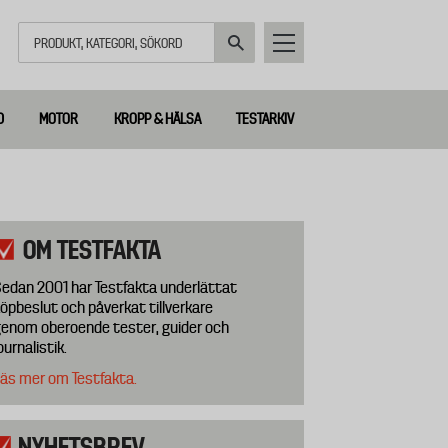
Sök
D
MOTOR
KROPP & HÄLSA
TESTARKIV
OM TESTFAKTA
edan 2001 har Testfakta underlättat
öpbeslut och påverkat tillverkare
enom oberoende tester, guider och
ournalistik.
äs mer om Testfakta.
NYHETSBREV