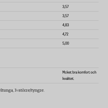
3,57
3,57
4,83
4,72
5,00
Mcket bra komfort och
kvalitet.
tunga, 3=större/tyngre.