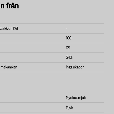
n från
tsektion (%)
-
100
121
54%
a mekaniken
Inga skador
Mycket mjuk
Mjuk