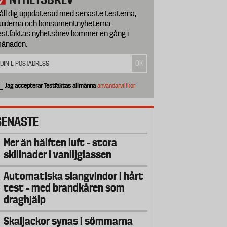
åll dig uppdaterad med senaste testerna,
uiderna och konsumentnyheterna.
estfaktas nyhetsbrev kommer en gång i
ånaden.
Jag accepterar Testfaktas allmänna
användarvillkor
SENASTE
Mer än hälften luft – stora
skillnader i vaniljglassen
Automatiska slangvindor i hårt
test – med brandkåren som
draghjälp
Skaljackor synas i sömmarna