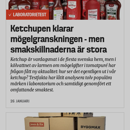
LABORATORIETEST
Ketchupen klarar
mögelgranskningen - men
smakskillnaderna är stora
Ketchup är vardagsmat i de flesta svenska hem, men i
kölvattnet av larmen om mögelgifter i tomatpuré har
frågan fått ny aktualitet: hur ser det egentligen ut i vår
ketchup? Testfakta har låtit analysera tolv populära
märken i laboratorium och samtidigt genomfört ett
omfattande smaktest.
26 JANUARI