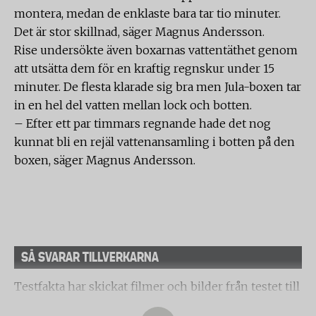
montera, medan de enklaste bara tar tio minuter.
Det är stor skillnad, säger Magnus Andersson.
Rise undersökte även boxarnas vattentäthet genom
att utsätta dem för en kraftig regnskur under 15
minuter. De flesta klarade sig bra men Jula-boxen tar
in en hel del vatten mellan lock och botten.
– Efter ett par timmars regnande hade det nog
kunnat bli en rejäl vattenansamling i botten på den
boxen, säger Magnus Andersson.
SÅ SVARAR TILLVERKARNA
Testfakta har skickat filmer och bilder från testet till
Jula och Mekonomen vars boxar inte klarar krocken