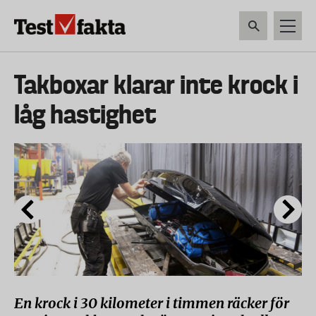
Hoppa
till
huvudinnehåll
HEM & HUSHÅLL
TEKNIK
LIVSMEDEL
VERKTYG & TRÄDGÅRDSREDSK
Huvudmeny
Takboxar klarar inte krock i
ny
låg hastighet
En krock i 30 kilometer i timmen räcker för