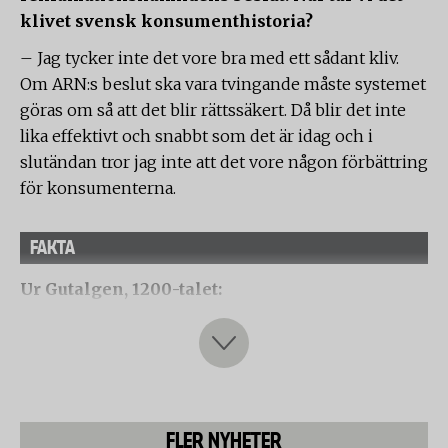
klivet svensk konsumenthistoria?
– Jag tycker inte det vore bra med ett sådant kliv.
Om ARN:s beslut ska vara tvingande måste systemet
göras om så att det blir rättssäkert. Då blir det inte
lika effektivt och snabbt som det är idag och i
slutändan tror jag inte att det vore någon förbättring
för konsumenterna.
FAKTA
Ur Gutalgen, 1200-talet:
Köper du häst, pröva honom då i tre dagar och led
honom tillbaka med fel, om du finner något. Tre fel
följer häst. Det är det ena om han är starrblind, det
andra om han bits, det tredje om han sparkar med
frambenen. Om du har honom längre, då tar säljaren
FLER NYHETER