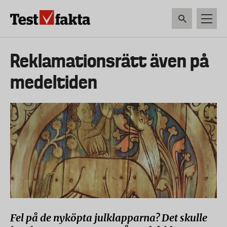
Hoppa
till
huvudinnehåll
HEM & HUSHÅLL
TEKNIK
LIVSMEDEL
VERKTYG & TRÄDGÅRDSREDSK
Huvudmeny
Reklamationsrätt även på
ny
medeltiden
Fel på de nyköpta julklapparna? Det skulle