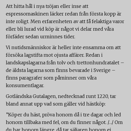
Att hitta hål i nya tröjan eller inse att
espressomaskinen läcker redan från första kopp är
inte roligt. Men erfarenheten av att få felaktiga varor
eller bli lurad vid köp är något vi delar med våra
förfäder sedan urminnes tider.
Vi nutidsmänniskor är heller inte ensamma om att
försöka lagstifta mot ojusta affärer. Redan i
landskapslagarna från tolv och trettonhundratalet –
de äldsta lagarna som finns bevarade i Sverige –
finns paragrafer som påminner om våra
konsumentlagar.
Gotländska Gutalagen, nedtecknad runt 1220, tar
bland annat upp vad som gäller vid hästköp:
”Köper du häst, pröva honom då i tre dagar och led
honom tillbaka med fel, om du finner något. /…/ Om
du har honom längre, då tar säljaren honom ej