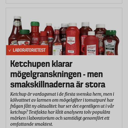
LABORATORIETEST
Ketchupen klarar
mögelgranskningen - men
smakskillnaderna är stora
Ketchup är vardagsmat i de flesta svenska hem, men i
kölvattnet av larmen om mögelgifter i tomatpuré har
frågan fått ny aktualitet: hur ser det egentligen ut i vår
ketchup? Testfakta har låtit analysera tolv populära
märken i laboratorium och samtidigt genomfört ett
omfattande smaktest.