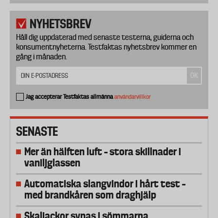
NYHETSBREV
Håll dig uppdaterad med senaste testerna, guiderna och
konsumentnyheterna. Testfaktas nyhetsbrev kommer en
gång i månaden.
Jag accepterar Testfaktas allmänna
användarvillkor
SENASTE
Mer än hälften luft – stora skillnader i
vaniljglassen
Automatiska slangvindor i hårt test –
med brandkåren som draghjälp
Skaljackor synas i sömmarna