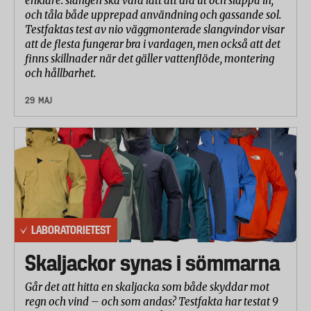
enklare: slangen ska vara lätt att dra ut och släppa in,
upp.
och tåla både upprepad användning och gassande sol.
Testfaktas test av nio väggmonterade slangvindor visar
Resultaten från laboratorietestet har betygsatts och
att de flesta fungerar bra i vardagen, men också att det
viktats samman till ett totalbetyg i samråd med
finns skillnader när det gäller vattenflöde, montering
laboratoriet. Betygsättningen har gjorts på en skala
och hållbarhet.
från 1 till 10 där 10 är bäst.
29 MAJ
Betygen från de olika delmomenten har viktats
samman till ett totalbetyg enligt följande:
Tålighet 50% (rivstyrka 30%, penetration 30%,
maxlast 30% och punktering 10%)
Elasticitet och smidighet 25% (elasticitet 50% och
smidighet 50%)
LABORATORIETEST
Användning 25%
Skaljackor synas i sömmarna
Går det att hitta en skaljacka som både skyddar mot
regn och vind – och som andas? Testfakta har testat 9