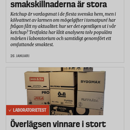
smakskillnaderna är stora
Ketchup är vardagsmat i de flesta svenska hem, men i
kölvattnet av larmen om mögelgifter i tomatpuré har
frågan fått ny aktualitet: hur ser det egentligen ut i vår
ketchup? Testfakta har låtit analysera tolv populära
märken i laboratorium och samtidigt genomfört ett
omfattande smaktest.
26 JANUARI
LABORATORIETEST
Överlägsen vinnare i stort