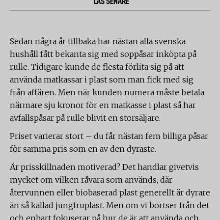
LÄS SENARE
Sedan några år tillbaka har nästan alla svenska
hushåll fått bekanta sig med soppåsar inköpta på
rulle. Tidigare kunde de flesta förlita sig på att
använda matkassar i plast som man fick med sig
från affären. Men när kunden numera måste betala
närmare sju kronor för en matkasse i plast så har
avfallspåsar på rulle blivit en storsäljare.
Priset varierar stort – du får nästan fem billiga påsar
för samma pris som en av den dyraste.
Är prisskillnaden motiverad? Det handlar givetvis
mycket om vilken råvara som används, där
återvunnen eller biobaserad plast generellt är dyrare
än så kallad jungfruplast. Men om vi bortser från det
och enbart fokuserar på hur de är att använda och