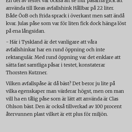
En del av testet var också att se hur påsarna gick att
använda till Ikeas avfallshink Hållbar på 22 liter.
Både ÖoB och Frida sprack i överkant men satt ändå
kvar. Julas påse som var för liten fick dock hänga löst
på ena långsidan.
- Här i Tyskland är det vanligare att våra
avfallshinkar har en rund öppning och inte
rektangulär. Med rund öppning var det enklare att
sätta fast samtliga påsar i testet, konstaterar
Thorsten Kutzner.
Vilken avfallspåse är då bäst? Det beror ju lite på
vilka egenskaper man värderar högst, men om man
vill ha en tålig påse som är lätt att använda är Clas
Ohlson bäst. Den är också tillverkad av 100 procent
återvunnen plast vilket är ett plus för miljön.