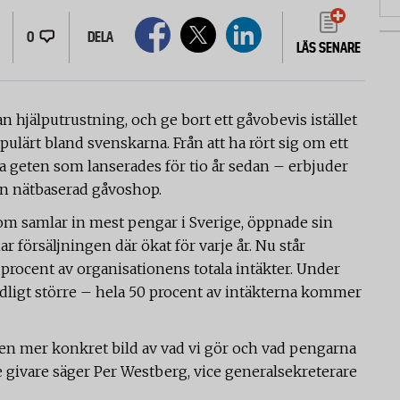
0
DELA
LÄS SENARE
an hjälputrustning, och ge bort ett gåvobevis istället
opulärt bland svenskarna. Från att ha rört sig om ett
geten som lanserades för tio år sedan – erbjuder
en nätbaserad gåvoshop.
om samlar in mest pengar i Sverige, öppnade sin
r försäljningen där ökat för varje år. Nu står
procent av organisationens totala intäkter. Under
ligt större – hela 50 procent av intäkterna kommer
 en mer konkret bild av vad vi gör och vad pengarna
re givare säger Per Westberg, vice generalsekreterare