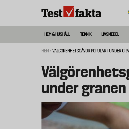
Hoppa
till
huvudinnehåll
HEM & HUSHÅLL
TEKNIK
LIVSMEDEL
Huvudmeny
ny
HEM
VÄLGÖRENHETSGÅVOR POPULÄRT UNDER GR
Länkstig
Välgörenhets
under granen