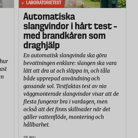
LABORATORIETEST
riktiga produkter, och inte symboliska gåvor.”
as till det barn eller den by som för tillfället är i
Automatiska
slangvindor i hårt test –
med brandkåren som
Källa: unicef.se
draghjälp
En automatisk slangvinda ska göra
r paket, men ger exempel på vad pengarna kan räcka
 hur
bevattningen enklare: slangen ska vara
ast
lätt att dra ut och släppa in, och tåla
an
både upprepad användning och
anisationens arbete med att förse människor med
gassande sol. Testfaktas test av nio
te till speciella platser.
väggmonterade slangvindor visar att de
flesta fungerar bra i vardagen, men
Källa: gavoshop.lakareutangranser.se
också att det finns skillnader när det
gäller vattenflöde, montering och
hållbarhet.
29 MAJ