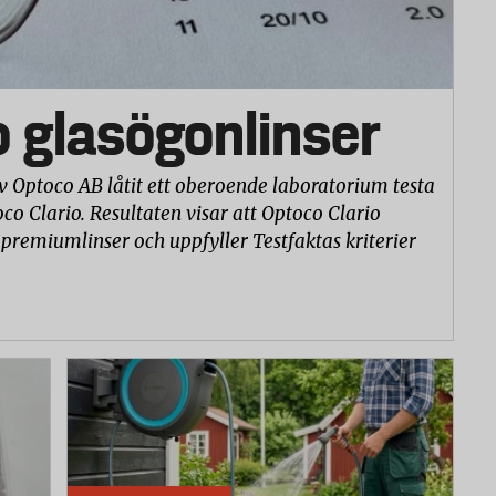
ets projekt. Pengarna för varje gåva som kommer in
rodukten ingår och det landet.
o glasögonlinser
Källa: redcross.se
v Optoco AB låtit ett oberoende laboratorium testa
t med filtar och skolpaket.
co Clario. Resultaten visar att Optoco Clario
 premiumlinser och uppfyller Testfaktas kriterier
en gör största möjliga nytta för barnen och där
 som störst. Gåvobeviset är ett exempel på hur
Källa: raddabarnen.se
tenreningstabletter, cyklar, vaccinpaket med mera.