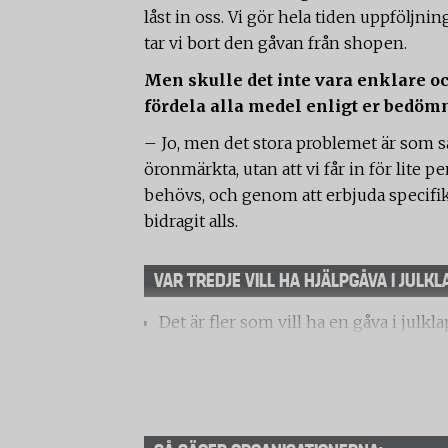
låst in oss. Vi gör hela tiden uppföljn
tar vi bort den gåvan från shopen.
Men skulle det inte vara enklare och
fördela alla medel enligt er bedöm
– Jo, men det stora problemet är som s
öronmärkta, utan att vi får in för lite pen
behövs, och genom att erbjuda specifik
bidragit alls.
VAR TREDJE VILL HA HJÄLPGÅVA I JULKL
Det är fler som vill ha en gåva i julkl
undersökning som Frivilligorganisat
Novus.
På frågan ”skulle du själv vilja få en 
svarade 34 procent av de tillfrågade 