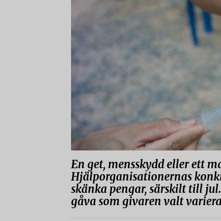
En get, mensskydd eller ett ma
Hjälporganisationernas konkr
skänka pengar, särskilt till ju
gåva som givaren valt variera