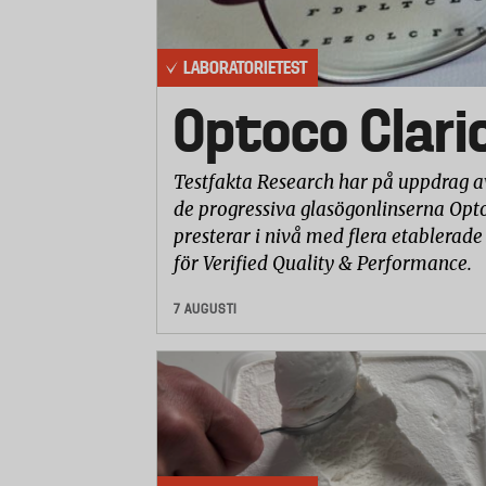
Varje produkt är en del av Röda kors
går till det specifika projektet där p
LABORATORIETEST
Optoco Clari
Rädda barnen
Testfakta Research har på uppdrag a
Säljer till exempel matpaket, sovpake
de progressiva glasögonlinserna Opto
presterar i nivå med flera etablerade
Julklappen kommer att användas där d
för Verified Quality & Performance.
våra experter bedömer att behoven är
pengarna används.
7 AUGUSTI
Unicef
Säljer flera olika katastrofpaket, vat