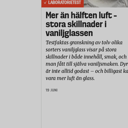
LABORATORIETEST
Alla produkter som finns att köpa är 
”Produkten du köper i gåvoshopen skick
Mer än hälften luft –
störst behov av den.
stora skillnader i
vaniljglassen
Testfaktas granskning av tolv olika
Läkare utan gränser
sorters vaniljglass visar på stora
Säljer inga särskilda produkter elle
skillnader i både innehåll, smak, och
till.
man fått till själva vaniljsmaken. Dyr
är inte alltid godast – och billigast k
Gåvor genom gåvoshopen går tillorg
vara mer luft än glass.
sjukvård världen över. De öronmärks in
19 JUNI