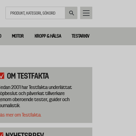
Sök
D
MOTOR
KROPP & HÄLSA
TESTARKIV
OM TESTFAKTA
edan 2001 har Testfakta underlättat
öpbeslut och påverkat tillverkare
enom oberoende tester, guider och
ournalistik.
äs mer om Testfakta.
NYHETSBREV