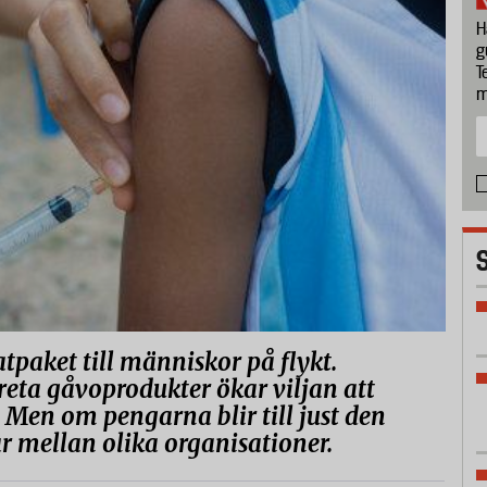
H
g
T
m
tpaket till människor på flykt.
eta gåvoprodukter ökar viljan att
l. Men om pengarna blir till just den
r mellan olika organisationer.