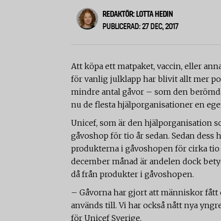
REDAKTÖR: LOTTA HEDIN
PUBLICERAD: 27 DEC, 2017
Att köpa ett matpaket, vaccin, eller ann
för vanlig julklapp har blivit allt mer p
mindre antal gåvor – som den berömda 
nu de flesta hjälporganisationer en eg
Unicef, som är den hjälporganisation s
gåvoshop för tio år sedan. Sedan dess ha
produkterna i gåvoshopen för cirka tio 
december månad är andelen dock betyd
då från produkter i gåvoshopen.
– Gåvorna har gjort att människor fått
används till. Vi har också nått nya yng
för Unicef Sverige.