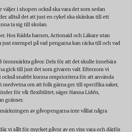
e väljer i shopen också ska vara det som sedan
 alltså det att just en cykel ska skänkas till ett
na ta sig till skolan.
ner. Hos Rädda barnen, Actionaid och Läkare utan
just exempel på vad pengarna kan räcka till och vad
id öronmärkta gåvor. Dels för att det skulle innebära
a gick till just det som givaren valt. Eftersom vi
i också snabbt kunna omprioritera för att använda
 medvetna om att folk gärna ger till specifika saker,
hinder för vår flexibilitet, säger Hanna Lidén,
n gränser.
nmärkningen av gåvopengarna inte vållat några
n där vi sålt för mycket gåvor av en viss vara och därför