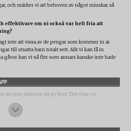
ingar, och märker vi att behoven av något minskar så
 effektivare om ni också var helt fria att
ning?
agt inte att vissa av de pengar som kommer in är
gar till utsatta barn totalt sett. Allt vi kan få in
a gåvor kan vi nå fler som annars kanske inte hade
APP
app än som planerar att ge bort. Det visar en
ionernas Insamlingsråd, FRII gjort tillsammans med
julklapp som är en gåva till en ideell organisation”
ja. 21 procent svarade kanske och 31 procent svarade