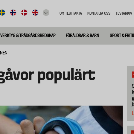
OM TESTFAKTA
KONTAKTA OSS
TESTARKIV
Top
meny
VERKTYG & TRÄDGÅRDSREDSKAP
FÖRÄLDRAR & BARN
SPORT & FRITI
ANEN
gåvor populärt
S
k
g
j
L