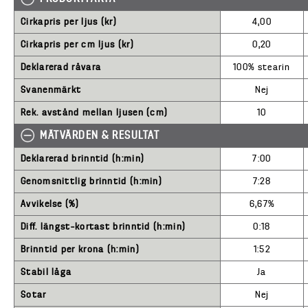
Cirkapris per ljus (kr)
4,00
Cirkapris per cm ljus (kr)
0,20
Deklarerad råvara
100% stearin
Svanenmärkt
Nej
Rek. avstånd mellan ljusen (cm)
10
MÄTVÄRDEN & RESULTAT
Deklarerad brinntid (h:min)
7:00
Genomsnittlig brinntid (h:min)
7:28
Avvikelse (%)
6,67%
Diff. längst–kortast brinntid (h:min)
0:18
Brinntid per krona (h:min)
1:52
Stabil låga
Ja
Sotar
Nej