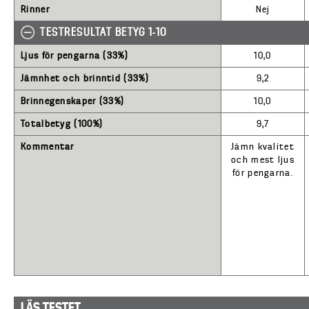
Rinner
Nej
TESTRESULTAT BETYG 1-10
Ljus för pengarna (33%)
10,0
Jämnhet och brinntid (33%)
9,2
Brinnegenskaper (33%)
10,0
Totalbetyg (100%)
9,7
Kommentar
Jämn kvalitet
och mest ljus
för pengarna.
LÄS TESTET