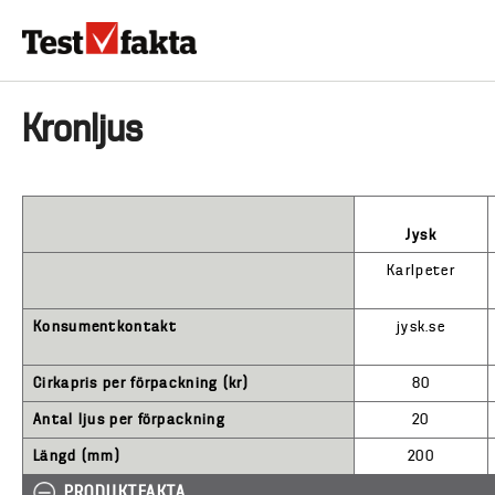
Hoppa
till
huvudinnehåll
HEM & HUSHÅLL
TEKNIK
LIVSMEDEL
VERKTYG & TRÄDGÅRDSREDSK
Huvudmeny
Kronljus
ny
Jysk
Karlpeter
Konsumentkontakt
jysk.se
Cirkapris per förpackning (kr)
80
Antal ljus per förpackning
20
Längd (mm)
200
PRODUKTFAKTA