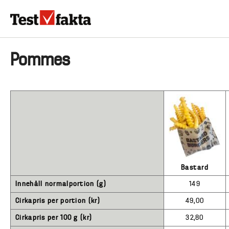
Hoppa
till
huvudinnehåll
HEM & HUSHÅLL
TEKNIK
LIVSMEDEL
VERKTYG & TRÄDGÅRDSREDSK
Huvudmeny
Pommes
ny
Bastard
Innehåll normalportion (g)
149
Cirkapris per portion (kr)
49,00
Cirkapris per 100 g (kr)
32,80