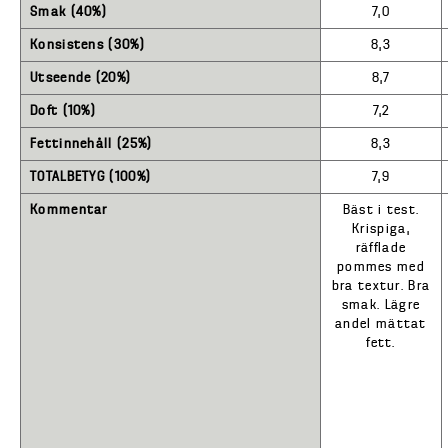
Smak (40%)
7,0
Konsistens (30%)
8,3
Utseende (20%)
8,7
Doft (10%)
7,2
Fettinnehåll (25%)
8,3
TOTALBETYG (100%)
7,9
Kommentar
Bäst i test.
Krispiga,
räfflade
pommes med
bra textur. Bra
smak. Lägre
andel mättat
fett.