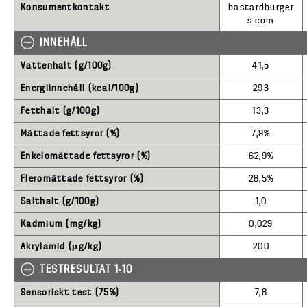
Konsumentkontakt
bastardburger
s.com
INNEHÅLL
Vattenhalt (g/100g)
41,5
Energiinnehåll (kcal/100g)
293
Fetthalt (g/100g)
13,3
Mättade fettsyror (%)
7,9%
Enkelomättade fettsyror (%)
62,9%
Fleromättade fettsyror (%)
28,5%
Salthalt (g/100g)
1,0
Kadmium (mg/kg)
0,029
Akrylamid (μg/kg)
200
TESTRESULTAT 1-10
Sensoriskt test (75%)
7,8