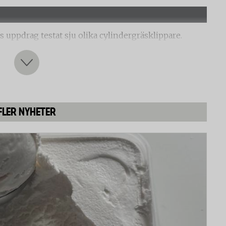
s uppdrag testat sju olika cylindergräsklippare.
lippare, där det är ingen friktion mellan knivbladen
, vilket innebär mindre friktion men inte rör sig helt
FLER NYHETER
pparna är att klippa med på torrt gräs, vått gräs och
itet, snittets jämnhet och hur bra gräset sprids.
 att låta gräsklipparna klippa i pappersark.
a är att använda och hantera.