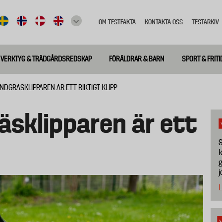
OM TESTFAKTA
KONTAKTA OSS
TESTARKIV
Top
meny
VERKTYG & TRÄDGÅRDSREDSKAP
FÖRÄLDRAR & BARN
SPORT & FRITI
NDGRÄSKLIPPAREN ÄR ETT RIKTIGT KLIPP
sklipparen är ett
S
k
g
j
L