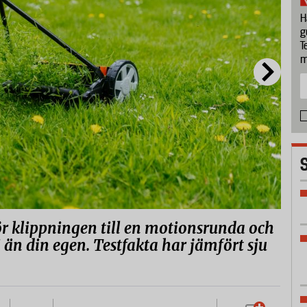
H
g
T
m
r klippningen till en motionsrunda och
än din egen. Testfakta har jämfört sju