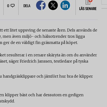
0
DELA
LÄS SENARE
t ett litet uppsving de senaste åren. Dels används de
, men även miljö- och hälsotrender tros ligga
ger de en väldigt fin gräsmatta på köpet.
lket resulterar i en renare skäryta än om du använder
et, säger Friedrich Janssen, testledare på tyska
ju handgräsklippare och jämfört hur bra de klipper
a. Den klipper bäst och har dessutom en gedigen
ostskydd.