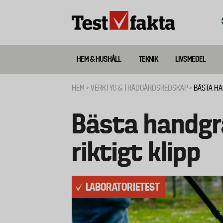
Hoppa
till
huvudinnehåll
HEM & HUSHÅLL
TEKNIK
LIVSMEDEL
Huvudmeny
ny
HEM
VERKTYG & TRÄDGÅRDSREDSKAP
BÄSTA HA
Länkstig
Bästa handgrä
riktigt klipp
LABORATORIETEST