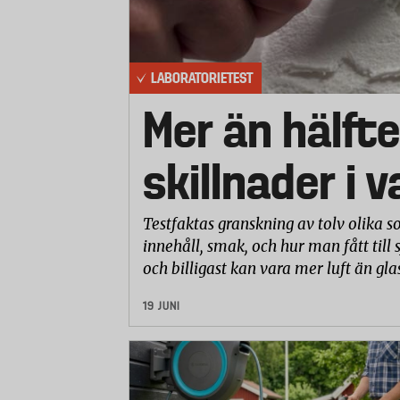
Justera klipphöjden
Justera avståndet mellan cylindern o
LABORATORIETEST
Mer än hälfte
Klippa längs med kanter
Stabilitet
skillnader i 
Lyfta
Testfaktas granskning av tolv olika so
Förvara
innehåll, smak, och hur man fått till 
och billigast kan vara mer luft än gla
Buller
19 JUNI
Laboratoriet mätte även kraften som krä
Kvalitet
Laboratoriet har undersökt och bedömt 