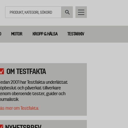
Sök
D
MOTOR
KROPP & HÄLSA
TESTARKIV
OM TESTFAKTA
edan 2001 har Testfakta underlättat
öpbeslut och påverkat tillverkare
enom oberoende tester, guider och
ournalistik.
äs mer om Testfakta.
NYHETSBREV