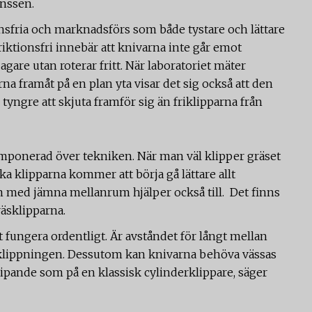
anssen.
ionsfria och marknadsförs som både tystare och lättare
friktionsfri innebär att knivarna inte går emot
gare utan roterar fritt. När laboratoriet mäter
na framåt på en plan yta visar det sig också att den
 tyngre att skjuta framför sig än friklipparna från
 imponerad över tekniken. När man väl klipper gräset
ska klipparna kommer att börja gå lättare allt
em med jämna mellanrum hjälper också till. Det finns
räsklipparna.
t fungera ordentligt. Är avståndet för långt mellan
klippningen. Dessutom kan knivarna behöva vässas
slipande som på en klassisk cylinderklippare, säger