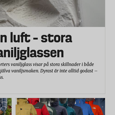
ch skäryta
n luft – stora
vaniljglassen
rters vaniljglass visar på stora skillnader i både
själva vaniljsmaken. Dyrast är inte alltid godast –
ss.
vs för att skjuta gräsklipparna på en plan yta.
kvaliteten på gräsklipparnas olika delar. Dessutom