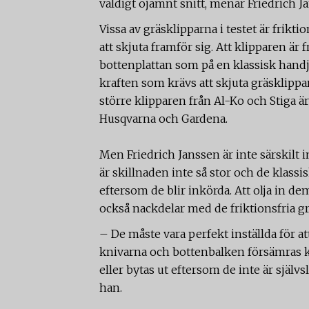
väldigt ojämnt snitt, menar Friedrich J
Vissa av gräsklipparna i testet är frikt
att skjuta framför sig. Att klipparen är 
bottenplattan som på en klassisk handja
kraften som krävs att skjuta gräsklippar
större klipparen från Al-Ko och Stiga är
Husqvarna och Gardena.
Men Friedrich Janssen är inte särskilt
är skillnaden inte så stor och de klassi
eftersom de blir inkörda. Att olja in d
också nackdelar med de friktionsfria g
– De måste vara perfekt inställda för at
knivarna och bottenbalken försämras 
eller bytas ut eftersom de inte är själv
han.