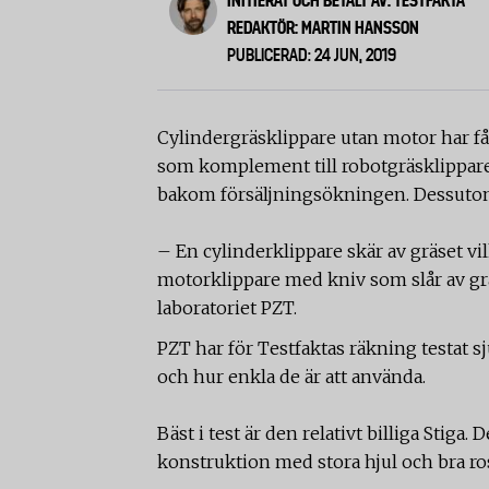
INITIERAT OCH BETALT AV: TESTFAKTA
REDAKTÖR: MARTIN HANSSON
PUBLICERAD: 24 JUN, 2019
Cylindergräsklippare utan motor har fåt
som komplement till robotgräsklippare
bakom försäljningsökningen. Dessutom 
– En cylinderklippare skär av gräset vi
motorklippare med kniv som slår av gräs
laboratoriet PZT.
PZT har för Testfaktas räkning testat s
och hur enkla de är att använda.
Bäst i test är den relativt billiga Stig
konstruktion med stora hjul och bra r