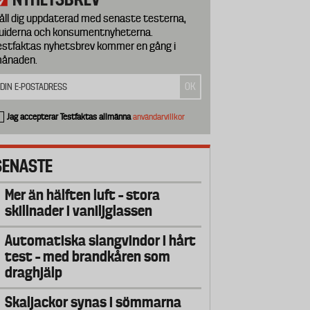
åll dig uppdaterad med senaste testerna,
uiderna och konsumentnyheterna.
estfaktas nyhetsbrev kommer en gång i
ånaden.
Jag accepterar Testfaktas allmänna
användarvillkor
SENASTE
Mer än hälften luft – stora
skillnader i vaniljglassen
Automatiska slangvindor i hårt
test – med brandkåren som
draghjälp
Skaljackor synas i sömmarna