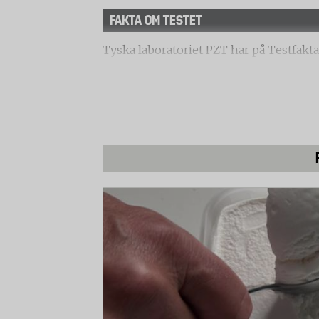
FAKTA OM TESTET
Tyska laboratoriet PZT har på Testfakta
Två av dem är så kallade friktionsfria k
och bottenplattan. En är ”beröringslätt”
fritt.
Klippning
Laboratoriet undersökte hur bra gräskli
långt gräs. Här jämförde man klippkapac
Dessutom undersökte man snittet genom
Hantering
Två personer bedömde hur gräsklipparn
Montering