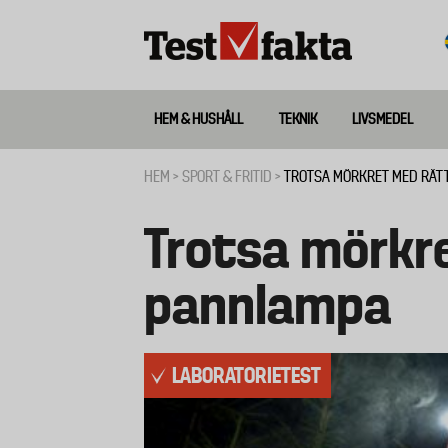
Hoppa
till
huvudinnehåll
HEM & HUSHÅLL
TEKNIK
LIVSMEDEL
Huvudmeny
ny
HEM
SPORT & FRITID
TROTSA MÖRKRET MED RÄT
Länkstig
Trotsa mörkr
pannlampa
LABORATORIETEST