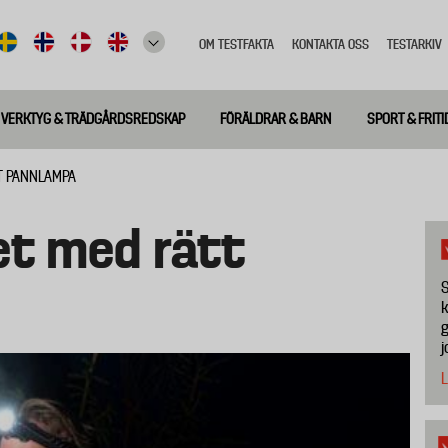
OM TESTFAKTA
KONTAKTA OSS
TESTARKIV
Top
meny
VERKTYG & TRÄDGÅRDSREDSKAP
FÖRÄLDRAR & BARN
SPORT & FRITI
T PANNLAMPA
et med rätt
S
k
g
j
L