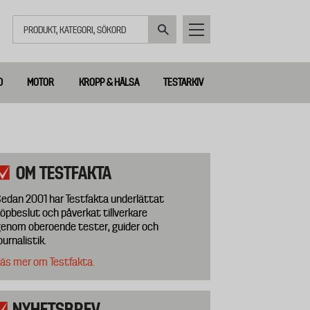
Sök
D
MOTOR
KROPP & HÄLSA
TESTARKIV
OM TESTFAKTA
edan 2001 har Testfakta underlättat
öpbeslut och påverkat tillverkare
enom oberoende tester, guider och
ournalistik.
äs mer om Testfakta.
NYHETSBREV