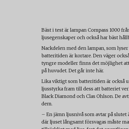
Bäst i test är lampan Compass 1000 frå
ljusegenskaper och också har bäst hållb
Nackdelen med den lampan, som lyser bå
batteritiden är kortare. Den väger ock
tyngre modeller finns det möjlighet att 
på huvudet. Det går inte här.
Lika viktigt som batteritiden är också
ljusstyrka fram till dess att batteriet v
Black Diamond och Clas Ohlson. De avtar
dem.
– En jämn ljusnivå som avtar på slutet 
där ljuset långsamt försvagas måste man 