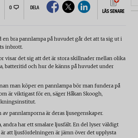
0
DELA
LÄS SENARE
en bra pannlampa på huvudet går det att ta sig ut i
s inbrott.
r visar det sig att det är stora skillnader mellan olika
ga, batteritid och hur de känns på huvudet under
 innan man köper en pannlampa bör man fundera på
m är viktigast för en, säger Håkan Skoogh,
kningsinstitut.
n av pannlamporna är deras ljusegenskaper.
 andra har ett smalare ljusfält. En del lyser väldigt
 är att ljusfördelningen är jämn över det upplysta