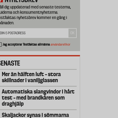
åll dig uppdaterad med senaste testerna,
uiderna och konsumentnyheterna.
estfaktas nyhetsbrev kommer en gång i
ånaden.
Jag accepterar Testfaktas allmänna
användarvillkor
SENASTE
Mer än hälften luft – stora
skillnader i vaniljglassen
Automatiska slangvindor i hårt
test – med brandkåren som
draghjälp
Skaljackor synas i sömmarna