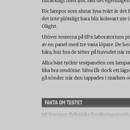
tillräckligt med ljus, fast det egentlig
För lampor som slutar lysa tvärt är det 
det inte plötsligt bara blir kolsvart u
Olight.
Utöver testerna på SP:s laboratorium 
av en panel med tre vana löpare. De b
bära, hur bra de sitter på huvudet när 
Allra bäst tyckte testpanelen om lampa
lika bra omdöme. Silva får dock ett lägre
gå sönder när den tappades i marken oc
FAKTA OM TESTET
SP Sveriges Tekniska Forskningsinstitut
pannlampor av olika märken. Pannlamp
löpare.