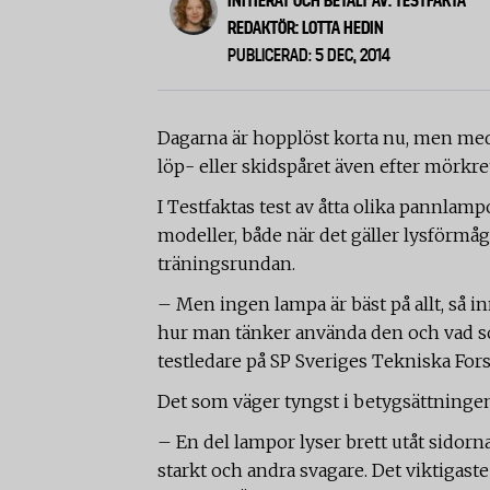
INITIERAT OCH BETALT AV: TESTFAKTA
REDAKTÖR: LOTTA HEDIN
PUBLICERAD: 5 DEC, 2014
Dagarna är hopplöst korta nu, men med 
löp- eller skidspåret även efter mörkret
I Testfaktas test av åtta olika pannlampo
modeller, både när det gäller lysförmå
träningsrundan.
– Men ingen lampa är bäst på allt, så
hur man tänker använda den och vad so
testledare på SP Sveriges Tekniska Fors
Det som väger tyngst i betygsättninge
– En del lampor lyser brett utåt sidorna,
starkt och andra svagare. Det viktigaste