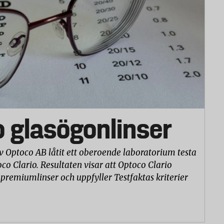
g, sex gånger i olika positioner.
t regn” i 15 + 30 minuter. Sedan ett vattenbad under
terades eventuell vattengenomträngning.
ning av lampornas funktionalitet och hanterbarhet.
betyg 1 – 5) hur lamporna känns på huvudet, om de
 var att ställa in och hur bra ljus de gav.
o glasögonlinser
vidd och ljusfördelning)
v Optoco AB låtit ett oberoende laboratorium testa
co Clario. Resultaten visar att Optoco Clario
 premiumlinser och uppfyller Testfaktas kriterier
v och vattentålighetsprov)
vändarpanelens omdömen och labbets tekniska