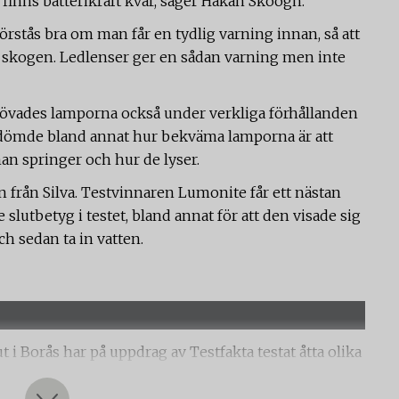
en finns batterikraft kvar, säger Håkan Skoogh.
förstås bra om man får en tydlig varning innan, så att
te i skogen. Ledlenser ger en sådan varning men inte
prövades lamporna också under verkliga förhållanden
edömde bland annat hur bekväma lamporna är att
man springer och hur de lyser.
n från Silva. Testvinnaren Lumonite får ett nästan
 slutbetyg i testet, bland annat för att den visade sig
h sedan ta in vatten.
 i Borås har på uppdrag av Testfakta testat åtta olika
orna bedömdes också av en panel av tre vana