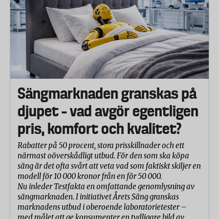
Sängmarknaden granskas på
djupet – vad avgör egentligen
pris, komfort och kvalitet?
Rabatter på 50 procent, stora prisskillnader och ett
närmast oöverskådligt utbud. För den som ska köpa
säng är det ofta svårt att veta vad som faktiskt skiljer en
modell för 10 000 kronor från en för 50 000.
Nu inleder Testfakta en omfattande genomlysning av
sängmarknaden. I initiativet Årets Säng granskas
marknadens utbud i oberoende laboratorietester –
med målet att ge konsumenter en tydligare bild av