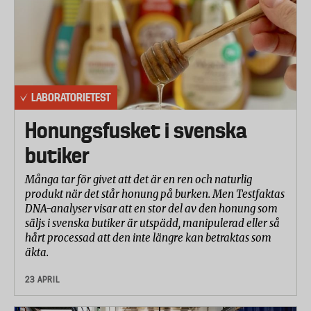
Samtliga moment har betygsatts enligt en
femgradig skala där 5 innebär mycket lätt att
använda (mycket bra) och 1 mycket svår att använda
(dålig).
LABORATORIETEST
Betygen från respektive delmoment har viktats
samman till ett totalbetyg med följande vikt:
Honungsfusket i svenska
Klippeffektivitet (kapacitet) 20 procent, klippresultat
butiker
20 procent, hanterbarhet klippning 30 procent,
handtag och reglage 15 procent samt ljudnivå och
Många tar för givet att det är en ren och naturlig
vibrationer 15 procent.
produkt när det står honung på burken. Men Testfaktas
DNA-analyser visar att en stor del av den honung som
säljs i svenska butiker är utspädd, manipulerad eller så
hårt processad att den inte längre kan betraktas som
äkta.
23 APRIL