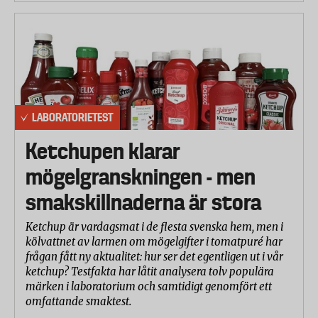
LABORATORIETEST
Ketchupen klarar
mögelgranskningen - men
smakskillnaderna är stora
Ketchup är vardagsmat i de flesta svenska hem, men i
kölvattnet av larmen om mögelgifter i tomatpuré har
frågan fått ny aktualitet: hur ser det egentligen ut i vår
ketchup? Testfakta har låtit analysera tolv populära
märken i laboratorium och samtidigt genomfört ett
omfattande smaktest.