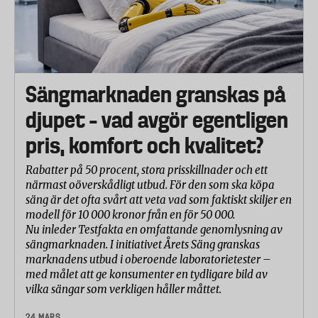
Sängmarknaden granskas på
djupet – vad avgör egentligen
pris, komfort och kvalitet?
Rabatter på 50 procent, stora prisskillnader och ett
närmast oöverskådligt utbud. För den som ska köpa
säng är det ofta svårt att veta vad som faktiskt skiljer en
modell för 10 000 kronor från en för 50 000.
Nu inleder Testfakta en omfattande genomlysning av
sängmarknaden. I initiativet Årets Säng granskas
marknadens utbud i oberoende laboratorietester –
med målet att ge konsumenter en tydligare bild av
vilka sängar som verkligen håller måttet.
24 MARS