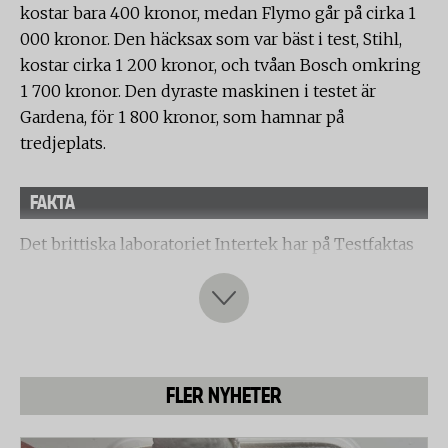
kostar bara 400 kronor, medan Flymo går på cirka 1
000 kronor. Den häcksax som var bäst i test, Stihl,
kostar cirka 1 200 kronor, och tvåan Bosch omkring
1 700 kronor. Den dyraste maskinen i testet är
Gardena, för 1 800 kronor, som hamnar på
tredjeplats.
FAKTA
Det brittiska laboratoriet Intertek har på Testfaktas
uppdrag testat åtta elektriska häcksaxar med sladd.
Syftet med testet har varit att visa skillnader i
klipprestanda och hanterbarhet. Samtliga åtta
häcksaxar har testats med klippning av två olika
typer av häckar, bladhäck (bok) och barrhäck
FLER NYHETER
(cypress). I testet har samtliga häcksaxar testats av
tre vana testpersoner som klippt de olika typerna av