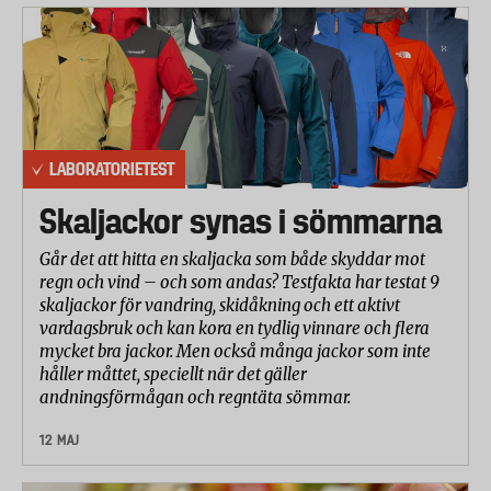
vänsterhänt. Den tredje personen är kvinna och
utbildad ergonom, vilket innebär att hon även tagit
hänsyn till hur äldre och personer med nedsatt
funktion skulle kunna hantera häcksaxarna.
Laboratorieteknikerna har gjort en bedömning av
varje häcksax enligt följande kriterier:
LABORATORIETEST
– Handtagens utformning och placering
Skaljackor synas i sömmarna
– Häcksaxens viktbalans
– Reglagens placering och funktion
Går det att hitta en skaljacka som både skyddar mot
– Byte från vertikal till horisontell klippning
regn och vind – och som andas? Testfakta har testat 9
– Klippning av häckens ovansida (räckvidd)
skaljackor för vandring, skidåkning och ett aktivt
vardagsbruk och kan kora en tydlig vinnare och flera
– Vertikal klippning ovan axelhöjd
mycket bra jackor. Men också många jackor som inte
– Klippning i svepande rörelser
håller måttet, speciellt när det gäller
– Ljudnivå och vibrationer
andningsförmågan och regntäta sömmar.
– Ansträngning under längre tids varierande
12 MAJ
klippning