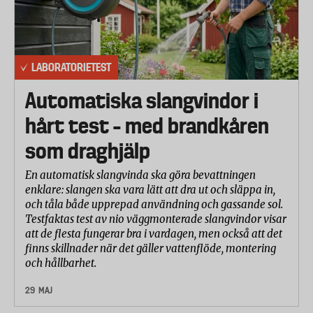
av häckar har klippts vertikalt och horisontellt,
häckens ovansida, av tre olika testpersoner.
Mätning har gjorts av hur lång tid det tagit
LABORATORIETEST
respektive testperson att klippa en yta 10
kvadratmeter längs med häckarna, vertikalt, samt en
Automatiska slangvindor i
yta på 5 kvadratmeter på häckarnas ovansidor,
hårt test – med brandkåren
horisontellt.
Kvaliteten på klippningen har bedömts enligt en
som draghjälp
skala på 1 till 5, där 5 är ett utmärkt resultat och 1 ett
En automatisk slangvinda ska göra bevattningen
dåligt resultat.
enklare: slangen ska vara lätt att dra ut och släppa in,
Fotografering har skett under hela testet för att visa
och tåla både upprepad användning och gassande sol.
skillnaderna i klippkvalitet.
Testfaktas test av nio väggmonterade slangvindor visar
att de flesta fungerar bra i vardagen, men också att det
Alla problem som uppkommit, till exempel att
finns skillnader när det gäller vattenflöde, montering
häcksaxen hänger sig, fastnar eller inte går igenom
och hållbarhet.
tjocka grenar, har antecknats.
Tre erfarna laboratorietekniker har genomfört
29 MAJ
testet. En av de två manliga testpersonerna är