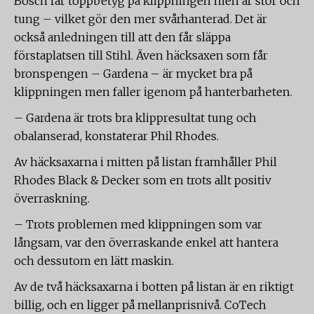
Bosch får toppbetyg på klippningen men är stor och
tung – vilket gör den mer svårhanterad. Det är
också anledningen till att den får släppa
förstaplatsen till Stihl. Även häcksaxen som får
bronspengen – Gardena – är mycket bra på
klippningen men faller igenom på hanterbarheten.
– Gardena är trots bra klippresultat tung och
obalanserad, konstaterar Phil Rhodes.
Av häcksaxarna i mitten på listan framhåller Phil
Rhodes Black & Decker som en trots allt positiv
överraskning.
– Trots problemen med klippningen som var
långsam, var den överraskande enkel att hantera
och dessutom en lätt maskin.
Av de två häcksaxarna i botten på listan är en riktigt
billig, och en ligger på mellanprisnivå. CoTech