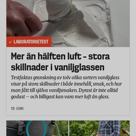
häckar både vertikalt och horisontellt samt bedömt
hanterbarheten i rad olika moment.
Följande elektriska häcksaxar har testats: Stihl
HSE51, Bosch AHS550-24T, Gardena Ergocut48, Ryobi
RHT400, Stiga SH54EL, Black & Decker GT501-QS,
LABORATORIETEST
CoTech M1E-TD3-510 och Flymo Easicut600XT.
Mer än hälften luft – stora
Angivna cirkaprisuppgifter baseras på information
från tillverkarna. Priserna varierar dock stort mellan
skillnader i vaniljglassen
olika återförsäljare.
Testfaktas granskning av tolv olika sorters vaniljglass
visar på stora skillnader i både innehåll, smak, och hur
Laboratorietestet har omfattat följande moment:
man fått till själva vaniljsmaken. Dyrast är inte alltid
Samtliga häcksaxar har först genomgått
godast – och billigast kan vara mer luft än glass.
funktionskontroll följt av inkörning under trettio
19 JUNI
minuter. Skärbladen har oljats före och efter
inkörning.
Häcksaxarna har testats på två olika typer av häckar,
bladhäck (bok), och barrhäck (cypress). Båda typerna