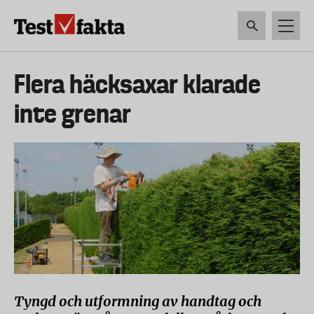
Hoppa
till
huvudinnehåll
HEM & HUSHÅLL
TEKNIK
LIVSMEDEL
VERKTYG & TRÄDGÅRDSREDSK
Huvudmeny
Flera häcksaxar klarade
ny
inte grenar
Tyngd och utformning av handtag och