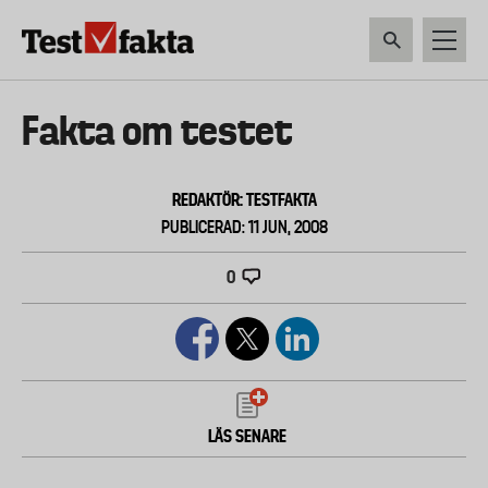
Hoppa
till
huvudinnehåll
HEM & HUSHÅLL
TEKNIK
LIVSMEDEL
VERKTYG & TRÄDGÅRDSREDSK
Huvudmeny
Fakta om testet
ny
REDAKTÖR: TESTFAKTA
PUBLICERAD: 11 JUN, 2008
0
LÄS SENARE