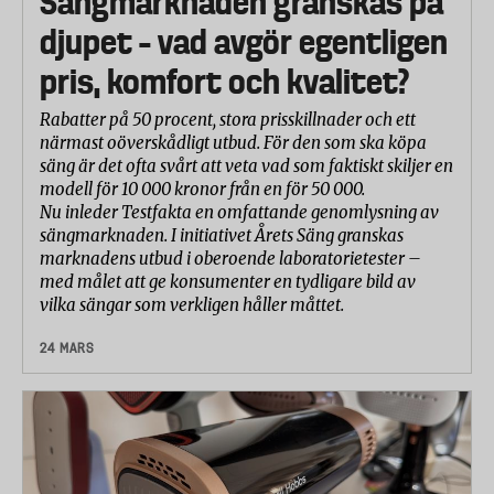
Sängmarknaden granskas på
djupet – vad avgör egentligen
pris, komfort och kvalitet?
Rabatter på 50 procent, stora prisskillnader och ett
närmast oöverskådligt utbud. För den som ska köpa
säng är det ofta svårt att veta vad som faktiskt skiljer en
modell för 10 000 kronor från en för 50 000.
Nu inleder Testfakta en omfattande genomlysning av
sängmarknaden. I initiativet Årets Säng granskas
marknadens utbud i oberoende laboratorietester –
med målet att ge konsumenter en tydligare bild av
vilka sängar som verkligen håller måttet.
24 MARS