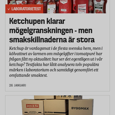
LABORATORIETEST
Ketchupen klarar
mögelgranskningen - men
smakskillnaderna är stora
Ketchup är vardagsmat i de flesta svenska hem, men i
kölvattnet av larmen om mögelgifter i tomatpuré har
frågan fått ny aktualitet: hur ser det egentligen ut i vår
ketchup? Testfakta har låtit analysera tolv populära
märken i laboratorium och samtidigt genomfört ett
omfattande smaktest.
26 JANUARI