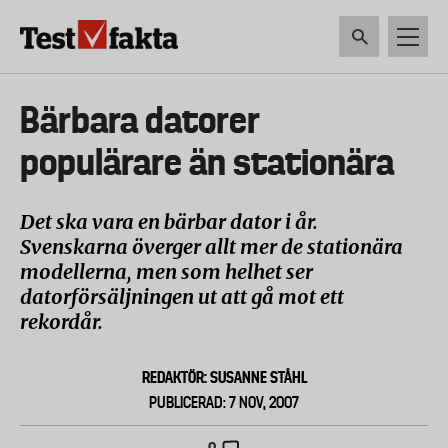
Hoppa
till
huvudinnehåll
HEM & HUSHÅLL
TEKNIK
LIVSMEDEL
VERKTYG & TRÄDGÅRDSREDSK
Huvudmeny
Bärbara datorer
ny
populärare än stationära
Det ska vara en bärbar dator i år.
Svenskarna överger allt mer de stationära
modellerna, men som helhet ser
datorförsäljningen ut att gå mot ett
rekordår.
REDAKTÖR: SUSANNE STÅHL
PUBLICERAD: 7 NOV, 2007