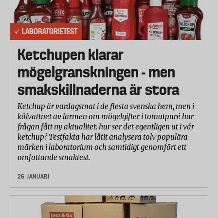
LABORATORIETEST
Ketchupen klarar
mögelgranskningen - men
smakskillnaderna är stora
Ketchup är vardagsmat i de flesta svenska hem, men i
kölvattnet av larmen om mögelgifter i tomatpuré har
frågan fått ny aktualitet: hur ser det egentligen ut i vår
ketchup? Testfakta har låtit analysera tolv populära
märken i laboratorium och samtidigt genomfört ett
omfattande smaktest.
26 JANUARI