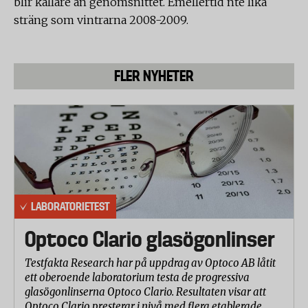
blir kallare än genomsnittet. Emellertid nte lika
sträng som vintrarna 2008-2009.
FLER NYHETER
LABORATORIETEST
Optoco Clario glasögonlinser
Testfakta Research har på uppdrag av Optoco AB låtit
ett oberoende laboratorium testa de progressiva
glasögonlinserna Optoco Clario. Resultaten visar att
Optoco Clario presterar i nivå med flera etablerade