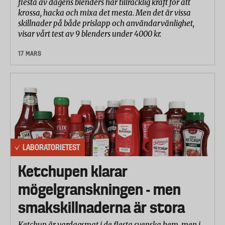
flesta av dagens blenders har tillräcklig kraft för att
krossa, hacka och mixa det mesta. Men det är vissa
skillnader på både prislapp och användarvänlighet,
visar vårt test av 9 blenders under 4000 kr.
17 MARS
LABORATORIETEST
Ketchupen klarar
mögelgranskningen - men
smakskillnaderna är stora
Ketchup är vardagsmat i de flesta svenska hem, men i