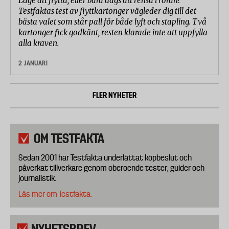
Läge att flytta, eller bara dags att rensa i röran?
Testfaktas test av flyttkartonger vägleder dig till det
bästa valet som står pall för både lyft och stapling. Två
kartonger fick godkänt, resten klarade inte att uppfylla
alla kraven.
2 JANUARI
FLER NYHETER
OM TESTFAKTA
Sedan 2001 har Testfakta underlättat köpbeslut och
påverkat tillverkare genom oberoende tester, guider och
journalistik.
Läs mer om Testfakta.