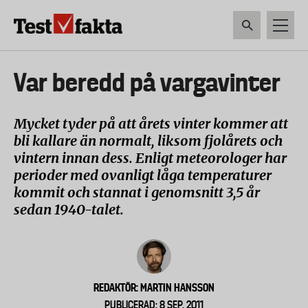
Hoppa
till
huvudinnehåll
HEM & HUSHÅLL
TEKNIK
LIVSMEDEL
VERKTYG & TRÄDGÅRDSREDSK
Huvudmeny
Var beredd på vargavinter
ny
Mycket tyder på att årets vinter kommer att
bli kallare än normalt, liksom fjolårets och
vintern innan dess. Enligt meteorologer har
perioder med ovanligt låga temperaturer
kommit och stannat i genomsnitt 3,5 år
sedan 1940-talet.
REDAKTÖR: MARTIN HANSSON
PUBLICERAD: 8 SEP, 2011