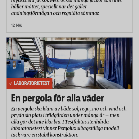
mycket bra jackor. Men också många jackor som inte
håller måttet, speciellt när det gäller
andningsförmågan och regntäta sömmar.
12 MAJ
LABORATORIETEST
En pergola för alla väder
En pergola ska klara av både sol, regn, snö och vind och
pryda sin plats i trädgården under många år – men
alla gör det inte lika bra. I Testfaktas stenhårda
laboratorietest vinner Pergolux slitagetåliga modell
tack vare en stabil konstruktion.