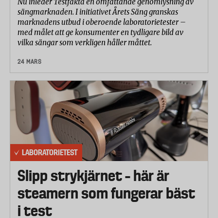
Nu inleder Testfakta en omfattande genomlysning av
sängmarknaden. I initiativet Årets Säng granskas
marknadens utbud i oberoende laboratorietester –
med målet att ge konsumenter en tydligare bild av
vilka sängar som verkligen håller måttet.
24 MARS
LABORATORIETEST
Slipp strykjärnet – här är
steamern som fungerar bäst
i test