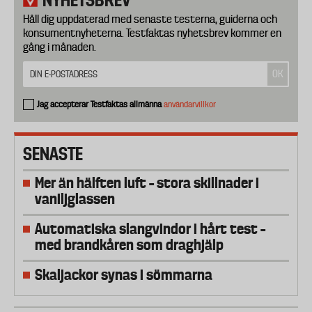
NYHETSBREV
Håll dig uppdaterad med senaste testerna, guiderna och
konsumentnyheterna. Testfaktas nyhetsbrev kommer en
gång i månaden.
Jag accepterar Testfaktas allmänna
användarvillkor
SENASTE
Mer än hälften luft – stora skillnader i
vaniljglassen
Automatiska slangvindor i hårt test –
med brandkåren som draghjälp
Skaljackor synas i sömmarna