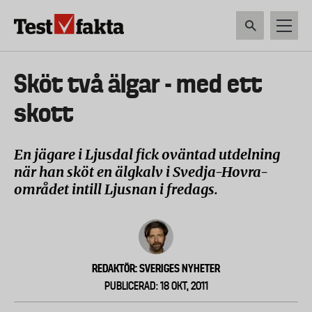
Hoppa
till
huvudinnehåll
HEM & HUSHÅLL
TEKNIK
LIVSMEDEL
VERKTYG & TRÄDGÅRDSREDSK
Huvudmeny
Sköt två älgar - med ett
ny
skott
En jägare i Ljusdal fick oväntad utdelning
när han sköt en älgkalv i Svedja-Hovra-
området intill Ljusnan i fredags.
REDAKTÖR: SVERIGES NYHETER
PUBLICERAD: 18 OKT, 2011