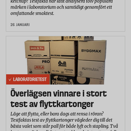
ketchup? Testfakta har låtit analysera tolv populära
märken i laboratorium och samtidigt genomfört ett
omfattande smaktest.
26 JANUARI
LABORATORIETEST
Överlägsen vinnare i stort
test av flyttkartonger
Läge att flytta, eller bara dags att rensa i röran?
Testfaktas test av flyttkartonger vägleder dig till det
bästa valet som står pall för både lyft och stapling. Två