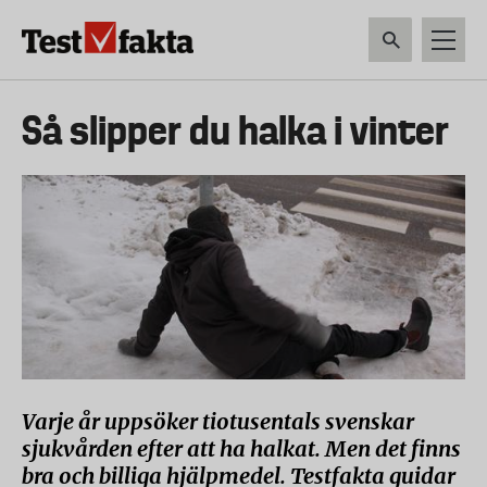
Hoppa
till
huvudinnehåll
HEM & HUSHÅLL
TEKNIK
LIVSMEDEL
VERKTYG & TRÄDGÅRDSREDSK
Huvudmeny
Så slipper du halka i vinter
ny
Varje år uppsöker tiotusentals svenskar
sjukvården efter att ha halkat. Men det finns
bra och billiga hjälpmedel. Testfakta guidar