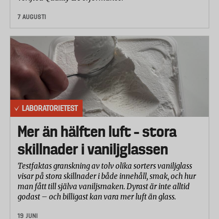
men de kan kräva ett verktyg för att aktivera
skydden. Skorna är relativt dyra. Pris: Cirka 1200-
7 AUGUSTI
1300 kronor.
Dubbade skor och löparskor
Kängor och skor med dubbar som fungerar på flera
underlag. Dubbarna fjädrar ut på hala underlag och
trycks in på hårda underlag. Pris: Från 1000 kronor.
Halkskydd för käppar och kryckor
LABORATORIETEST
Det finns även uppfällbara halkskydd för käppar och
Mer än hälften luft – stora
kryckor. Pris: cirka 80 kronor.
skillnader i vaniljglassen
Testfaktas granskning av tolv olika sorters vaniljglass
visar på stora skillnader i både innehåll, smak, och hur
man fått till själva vaniljsmaken. Dyrast är inte alltid
godast – och billigast kan vara mer luft än glass.
19 JUNI