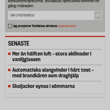
konsumentnyheterna. Testfaktas nyhetsbrev kommer en
gång i månaden.
Jag accepterar Testfaktas allmänna
användarvillkor
SENASTE
Mer än hälften luft – stora skillnader i
vaniljglassen
Automatiska slangvindor i hårt test –
med brandkåren som draghjälp
Skaljackor synas i sömmarna