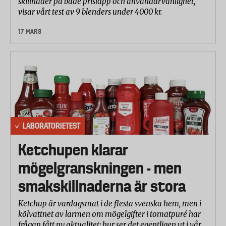
skillnader på både prislapp och användarvänlighet,
visar vårt test av 9 blenders under 4000 kr.
17 MARS
LABORATORIETEST
Ketchupen klarar
mögelgranskningen - men
smakskillnaderna är stora
Ketchup är vardagsmat i de flesta svenska hem, men i
kölvattnet av larmen om mögelgifter i tomatpuré har
frågan fått ny aktualitet: hur ser det egentligen ut i vår