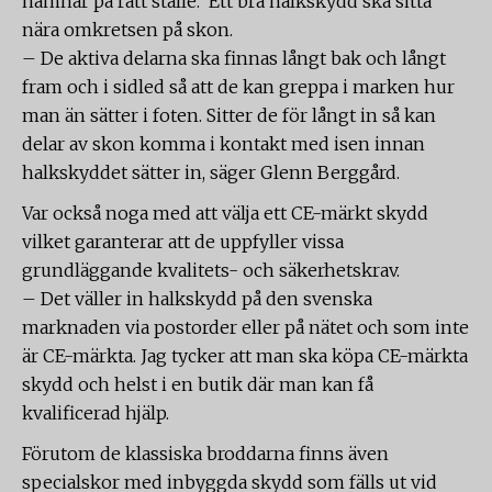
hamnar på rätt ställe. Ett bra halkskydd ska sitta
nära omkretsen på skon.
– De aktiva delarna ska finnas långt bak och långt
fram och i sidled så att de kan greppa i marken hur
man än sätter i foten. Sitter de för långt in så kan
delar av skon komma i kontakt med isen innan
halkskyddet sätter in, säger Glenn Berggård.
Var också noga med att välja ett CE-märkt skydd
vilket garanterar att de uppfyller vissa
grundläggande kvalitets- och säkerhetskrav.
– Det väller in halkskydd på den svenska
marknaden via postorder eller på nätet och som inte
är CE-märkta. Jag tycker att man ska köpa CE-märkta
skydd och helst i en butik där man kan få
kvalificerad hjälp.
Förutom de klassiska broddarna finns även
specialskor med inbyggda skydd som fälls ut vid