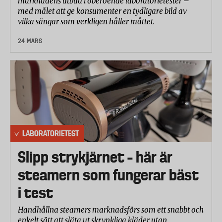
marknadens utbud i oberoende laboratorietester –
med målet att ge konsumenter en tydligare bild av
vilka sängar som verkligen håller måttet.
24 MARS
LABORATORIETEST
Slipp strykjärnet – här är
steamern som fungerar bäst
i test
Handhållna steamers marknadsförs som ett snabbt och
enkelt sätt att släta ut skrynkliga kläder utan