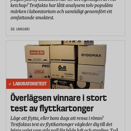
ketchup? Testfakta har låtit analysera tolv populära
märken i laboratorium och samtidigt genomfört ett
omfattande smaktest.
26 JANUARI
LABORATORIETEST
Överlägsen vinnare i stort
test av flyttkartonger
Läge att flytta, eller bara dags att rensa i röran?
Testfaktas test av flyttkartonger vägleder dig till det
bästa valet som står pall för både lyft och stapling. Två