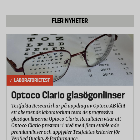
plats när man inte använder dem. Pris: cirka 200
kronor.
FLER NYHETER
Hälskydd
Kan vara svårt att gå i uppförsbacke – gäller att få
ned hälen ordentligt. Fungerar bättre i
nedförsbacke. Pris: Cirka 150 kronor.
Fotbladsskydd
Sätts på främre delen av foten. Fungerar bättre i
uppförsbacke och sämre utför. Man måste
LABORATORIETEST
säkerställa foten verkligen får kontakt med marken.
Tar minst plats av halkskydden. Pris: Cirka 150
Optoco Clario glasögonlinser
kronor.
Testfakta Research har på uppdrag av Optoco AB låtit
Inbyggda skydd
ett oberoende laboratorium testa de progressiva
Skor med inbyggda halkskydd som går att fälla ut
glasögonlinserna Optoco Clario. Resultaten visar att
vid behov – antingen med skydd både fram och bak
Optoco Clario presterar i nivå med flera etablerade
premiumlinser och uppfyller Testfaktas kriterier för
eller endast bak. Man slipper bära med sig skydden,
Verified Quality & Performance.