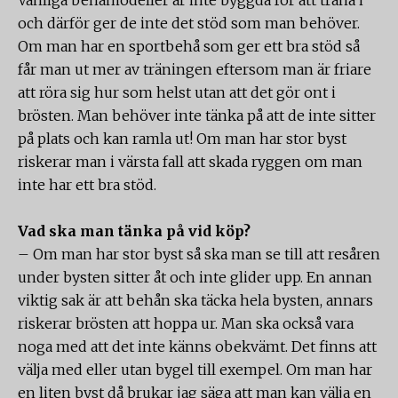
Vanliga behåmodeller är inte byggda för att träna i
och därför ger de inte det stöd som man behöver.
Om man har en sportbehå som ger ett bra stöd så
får man ut mer av träningen eftersom man är friare
att röra sig hur som helst utan att det gör ont i
brösten. Man behöver inte tänka på att de inte sitter
på plats och kan ramla ut! Om man har stor byst
riskerar man i värsta fall att skada ryggen om man
inte har ett bra stöd.
Vad ska man tänka på vid köp?
– Om man har stor byst så ska man se till att resåren
under bysten sitter åt och inte glider upp. En annan
viktig sak är att behån ska täcka hela bysten, annars
riskerar brösten att hoppa ur. Man ska också vara
noga med att det inte känns obekvämt. Det finns att
välja med eller utan bygel till exempel. Om man har
en liten byst då brukar jag säga att man kan välja en