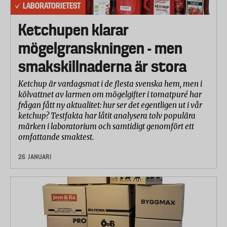
LABORATORIETEST
Ketchupen klarar
mögelgranskningen - men
smakskillnaderna är stora
Ketchup är vardagsmat i de flesta svenska hem, men i
kölvattnet av larmen om mögelgifter i tomatpuré har
frågan fått ny aktualitet: hur ser det egentligen ut i vår
ketchup? Testfakta har låtit analysera tolv populära
märken i laboratorium och samtidigt genomfört ett
omfattande smaktest.
26 JANUARI