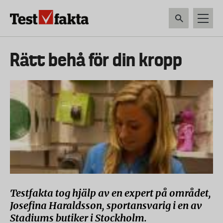
Hoppa
till
huvudinnehåll
HEM & HUSHÅLL
TEKNIK
LIVSMEDEL
VERKTYG & TRÄDGÅRDSREDSK
Huvudmeny
Rätt behå för din kropp
ny
Testfakta tog hjälp av en expert på området,
Josefina Haraldsson, sportansvarig i en av
Stadiums butiker i Stockholm.