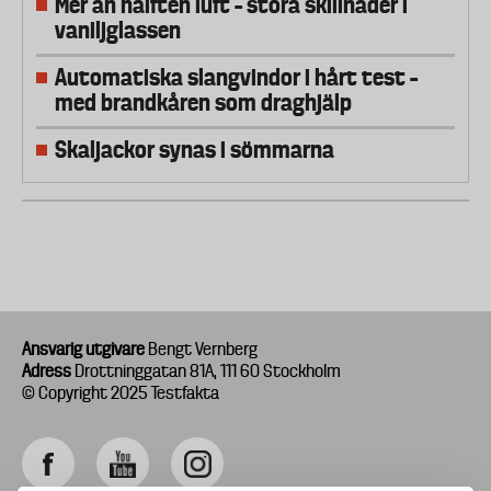
Mer än hälften luft – stora skillnader i
vaniljglassen
Automatiska slangvindor i hårt test –
med brandkåren som draghjälp
Skaljackor synas i sömmarna
Ansvarig utgivare
Bengt Vernberg
Adress
Drottninggatan 81A, 111 60 Stockholm
© Copyright 2025 Testfakta