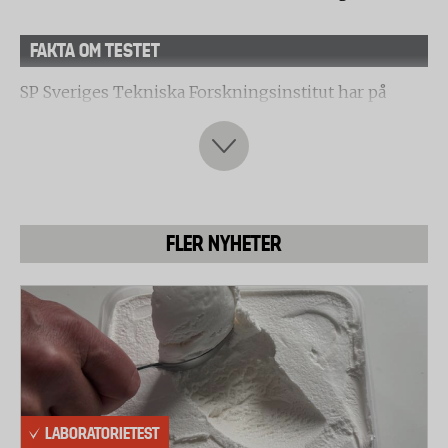
FAKTA OM TESTET
SP Sveriges Tekniska Forskningsinstitut har på
Testfaktas uppdrag testat hållbarhet, stabilitet och
glidförmåga på åtta olika pulkor.
Nötning
Pulkorna lastades med 30 kilo och drogs sedan 240
FLER NYHETER
meter över grusad asfalt. Slitaget bedömdes visuellt.
Fallprov
Pulkorna kyldes ned till –20°C under 12 timmar.
Pulkan lastades mes 55 kilo och släpptes från 20
centimeters höjd. Samma test utfördes då pulkan var
lastad med drygt 100 kilo.
LABORATORIETEST
Hållfasthet snöre