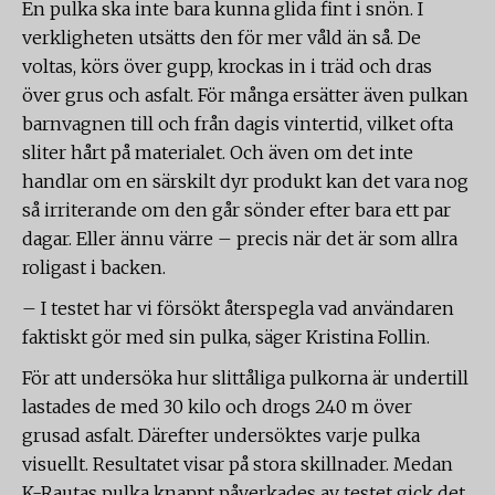
En pulka ska inte bara kunna glida fint i snön. I
verkligheten utsätts den för mer våld än så. De
voltas, körs över gupp, krockas in i träd och dras
över grus och asfalt. För många ersätter även pulkan
barnvagnen till och från dagis vintertid, vilket ofta
sliter hårt på materialet. Och även om det inte
handlar om en särskilt dyr produkt kan det vara nog
så irriterande om den går sönder efter bara ett par
dagar. Eller ännu värre – precis när det är som allra
roligast i backen.
– I testet har vi försökt återspegla vad användaren
faktiskt gör med sin pulka, säger Kristina Follin.
För att undersöka hur slittåliga pulkorna är undertill
lastades de med 30 kilo och drogs 240 m över
grusad asfalt. Därefter undersöktes varje pulka
visuellt. Resultatet visar på stora skillnader. Medan
K-Rautas pulka knappt påverkades av testet gick det