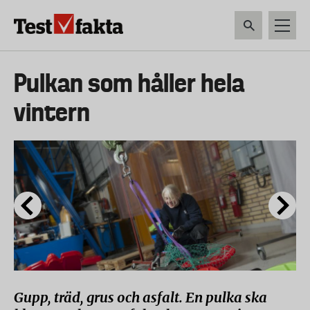
Hoppa
till
huvudinnehåll
HEM & HUSHÅLL
TEKNIK
LIVSMEDEL
VERKTYG & TRÄDGÅRDSREDSK
Huvudmeny
Pulkan som håller hela
ny
vintern
Gupp, träd, grus och asfalt. En pulka ska