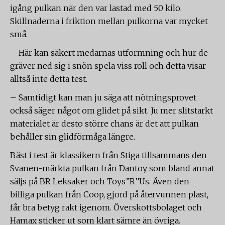
igång pulkan när den var lastad med 50 kilo.
Skillnaderna i friktion mellan pulkorna var mycket
små.
– Här kan säkert medarnas utformning och hur de
gräver ned sig i snön spela viss roll och detta visar
alltså inte detta test.
– Samtidigt kan man ju säga att nötningsprovet
också säger något om glidet på sikt. Ju mer slitstarkt
materialet är desto större chans är det att pulkan
behåller sin glidförmåga längre.
Bäst i test är klassikern från Stiga tillsammans den
Svanen-märkta pulkan från Dantoy som bland annat
säljs på BR Leksaker och Toys”R”Us. Även den
billiga pulkan från Coop, gjord på återvunnen plast,
får bra betyg rakt igenom. Överskottsbolaget och
Hamax sticker ut som klart sämre än övriga.