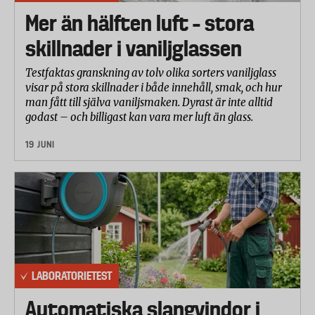
Pulkans snöre monteras i en dragprovmaskin och
Mer än hälften luft – stora
dras till dess att snöret går sönder. Kraften som
skillnader i vaniljglassen
krävs för brott mättes i Newton.
Testfaktas granskning av tolv olika sorters vaniljglass
Stabilitet
visar på stora skillnader i både innehåll, smak, och hur
man fått till själva vaniljsmaken. Dyrast är inte alltid
Laboratoriet mätte vinkeln som krävs för att pulkan
godast – och billigast kan vara mer luft än glass.
ska tippa över åt sidan. Ju större vinkel, desto bättre.
19 JUNI
Glidförmåga
Pulkan lastades med 50 kilo och placerades på ett
plastmaterial med glatt yta. Kraften som krävs för att
dra igång pulkan mättes.
LABORATORIETEST
Automatiska slangvindor i