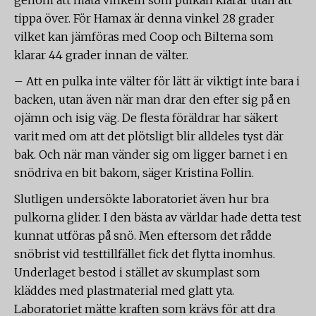
genom att mäta vinkeln som pulkan klarar utan att
tippa över. För Hamax är denna vinkel 28 grader
vilket kan jämföras med Coop och Biltema som
klarar 44 grader innan de välter.
– Att en pulka inte välter för lätt är viktigt inte bara i
backen, utan även när man drar den efter sig på en
ojämn och isig väg. De flesta föräldrar har säkert
varit med om att det plötsligt blir alldeles tyst där
bak. Och när man vänder sig om ligger barnet i en
snödriva en bit bakom, säger Kristina Follin.
Slutligen undersökte laboratoriet även hur bra
pulkorna glider. I den bästa av världar hade detta test
kunnat utföras på snö. Men eftersom det rådde
snöbrist vid testtillfället fick det flytta inomhus.
Underlaget bestod i stället av skumplast som
kläddes med plastmaterial med glatt yta.
Laboratoriet mätte kraften som krävs för att dra