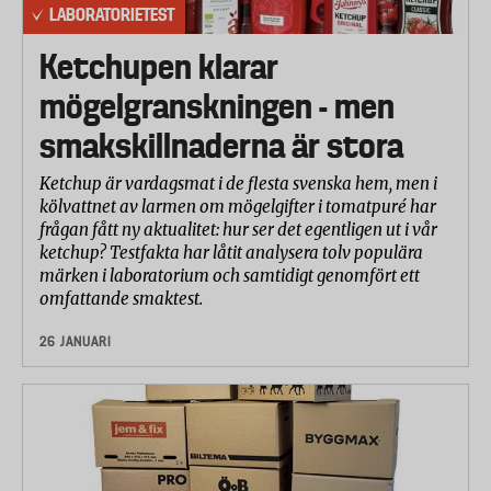
LABORATORIETEST
Ketchupen klarar
mögelgranskningen - men
smakskillnaderna är stora
Ketchup är vardagsmat i de flesta svenska hem, men i
kölvattnet av larmen om mögelgifter i tomatpuré har
frågan fått ny aktualitet: hur ser det egentligen ut i vår
ketchup? Testfakta har låtit analysera tolv populära
märken i laboratorium och samtidigt genomfört ett
omfattande smaktest.
26 JANUARI