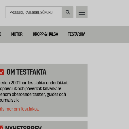
Sök
D
MOTOR
KROPP & HÄLSA
TESTARKIV
OM TESTFAKTA
edan 2001 har Testfakta underlättat
öpbeslut och påverkat tillverkare
enom oberoende tester, guider och
ournalistik.
äs mer om Testfakta.
NYHETSBREV