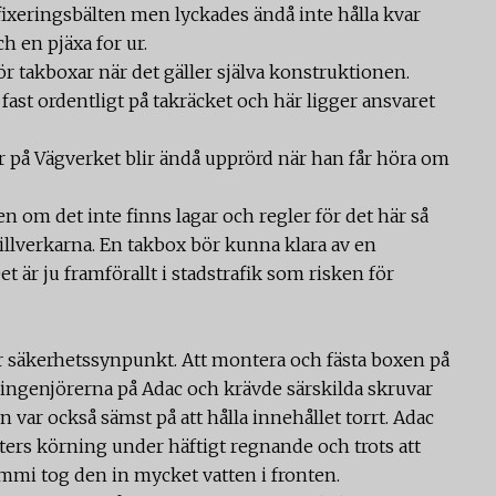
 fixeringsbälten men lyckades ändå inte hålla kvar
ch en pjäxa for ur.
r takboxar när det gäller själva konstruktionen.
a fast ordentligt på takräcket och här ligger ansvaret
r på Vägverket blir ändå upprörd när han får höra om
en om det inte finns lagar och regler för det här så
 tillverkarna. En takbox bör kunna klara av en
et är ju framförallt i stadstrafik som risken för
ur säkerhetssynpunkt. Att montera och fästa boxen på
r ingenjörerna på Adac och krävde särskilda skruvar
var också sämst på att hålla innehållet torrt. Adac
ters körning under häftigt regnande och trots att
mmi tog den in mycket vatten i fronten.