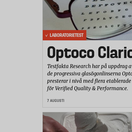
(100 kg) minus vikten av den tomma boxen och ett standar
maxlast placerades även säckar med sand i boxarna.
Betygsättning
Boxarna har fått ett betyg på en skala från 1 till 5 i var
delmomenten har viktats samman till ett totalbetyg med 
vattentäthet 20 procent.
LABORATORIETEST
Optoco Clari
Testfakta Research har på uppdrag a
de progressiva glasögonlinserna Opto
presterar i nivå med flera etablerade
för Verified Quality & Performance.
7 AUGUSTI