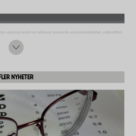
tas uppdrag testat sex takboxar avseende användarvänlighet, vattentäthet
FLER NYHETER
t det är att montera boxen och fixera den på bilens tak.
sten mot regn simulerades en 15 minuters körning med boxen under kraftigt
den undre delen av takboxen preparerades med torra blåpappershanddukar
nger in i boxen. Boxen utsattes för ett konstant flöde av luft och vatten
gnoväder.
för att undersöka hur väl de håller kvar lasten vid en mindre krock (ca 30
xerade takskenor och reglerbara standardstänger. Varje box lastades med
formation om maxlast saknades användes högsta tillåtna taklast för bilar