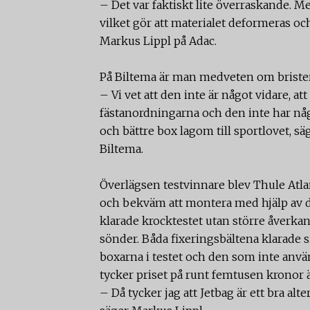
– Det var faktiskt lite överraskande. M
vilket gör att materialet deformeras oc
Markus Lippl på Adac.
På Biltema är man medveten om bristern
– Vi vet att den inte är något vidare, a
fästanordningarna och den inte har någ
och bättre box lagom till sportlovet, s
Biltema.
Överlägsen testvinnare blev Thule Atla
och bekväm att montera med hjälp av d
klarade krocktestet utan större åverka
sönder. Båda fixeringsbältena klarade 
boxarna i testet och den som inte anv
tycker priset på runt femtusen kronor 
– Då tycker jag att Jetbag är ett bra alter