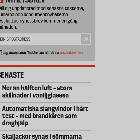
åll dig uppdaterad med senaste testerna,
uiderna och konsumentnyheterna.
estfaktas nyhetsbrev kommer en gång i
ånaden.
Jag accepterar Testfaktas allmänna
användarvillkor
SENASTE
Mer än hälften luft – stora
skillnader i vaniljglassen
Automatiska slangvindor i hårt
test – med brandkåren som
draghjälp
Skaljackor synas i sömmarna