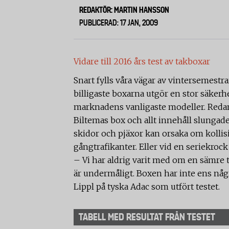
REDAKTÖR: MARTIN HANSSON
PUBLICERAD: 17 JAN, 2009
Vidare till 2016 års test av takboxar
Snart fylls våra vägar av vintersemestr
billigaste boxarna utgör en stor säkerhet
marknadens vanligaste modeller. Redan 
Biltemas box och allt innehåll slungades 
skidor och pjäxor kan orsaka om kollis
gångtrafikanter. Eller vid en seriekro
– Vi har aldrig varit med om en sämre 
är undermåligt. Boxen har inte ens någr
Lippl på tyska Adac som utfört testet.
TABELL MED RESULTAT FRÅN TESTET