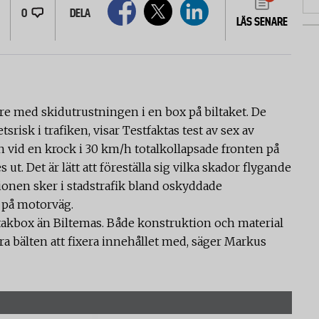
0
DELA
LÄS SENARE
are med skidutrustningen i en box på biltaket. De
srisk i trafiken, visar Testfaktas test av sex av
vid en krock i 30 km/h totalkollapsade fronten på
ut. Det är lätt att föreställa sig vilka skador flygande
ionen sker i stadstrafik bland oskyddade
ck på motorväg.
takbox än Biltemas. Både konstruktion och material
a bälten att fixera innehållet med, säger Markus