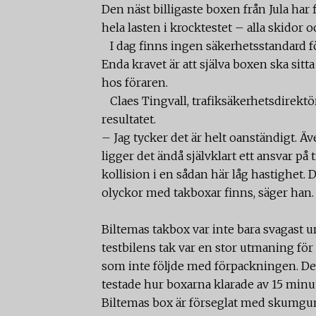
Den näst billigaste boxen från Jula har
hela lasten i krocktestet – alla skidor o
I dag finns ingen säkerhetsstandard fö
Enda kravet är att själva boxen ska sitt
hos föraren.
Claes Tingvall, trafiksäkerhetsdirektö
resultatet.
– Jag tycker det är helt oanständigt. Äv
ligger det ändå självklart ett ansvar på
kollision i en sådan här låg hastighet. D
olyckor med takboxar finns, säger han.
Biltemas takbox var inte bara svagast 
testbilens tak var en stor utmaning fö
som inte följde med förpackningen. Den 
testade hur boxarna klarade av 15 minu
Biltemas box är förseglat med skumgu