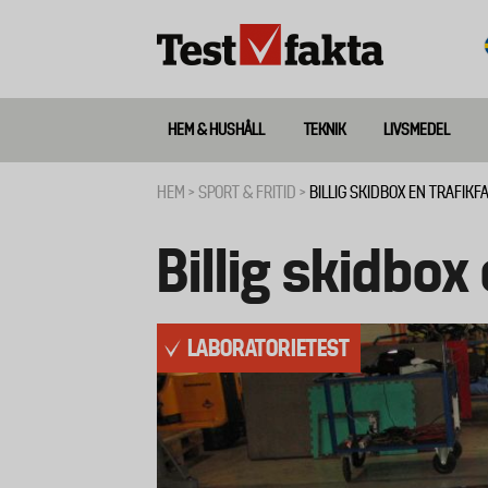
Hoppa
till
huvudinnehåll
HEM & HUSHÅLL
TEKNIK
LIVSMEDEL
Huvudmeny
ny
HEM
SPORT & FRITID
BILLIG SKIDBOX EN TRAFIKF
Länkstig
Billig skidbox
LABORATORIETEST