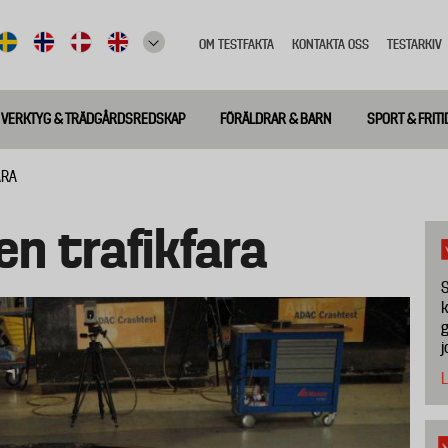
OM TESTFAKTA
KONTAKTA OSS
TESTARKIV
Top
meny
VERKTYG & TRÄDGÅRDSREDSKAP
FÖRÄLDRAR & BARN
SPORT & FRITI
ARA
 en trafikfara
S
k
g
j
L