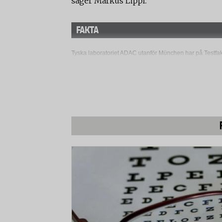
säger Markus Lippl.
FAKTA
Tyska laboratoriet ADAC utanför München har på Testfak
och krocksäkerhet. Följande boxar har testats:
Biltema Skibox 370 l
G3 Cargo 6
Jetbag Apollo 700
MontBlanc Triton 450
Packline 80 Avantgarde
Thule Atlantis 780
Användarvänlighet
I momentet användarvänlighet testades hur lätt eller svår
Vattentäthet
För att ta reda på hur väl boxarna klarar att skydda la
regn. Boxen fixerades på taket av en VW Golf IV och 
som gör det möjligt att analysera den vattenmängd som trä
från en fläkt motsvarande en fart på 80 km/h i kraftigt re
Krocksäkerhet
Skidboxarna utsattes för en simulerad krock i stadsmiljö 
km/h). Här monterades boxarna på en krocksläde med fi
den av leverantören angivna maxlasten. Där tillverkarin