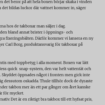
en det beror på att hela boxen börjar skaka i vinden
h det bildas luckor där vattnet kommer in, säger
a hos de takboxar man säljer i dag.
tt den bland annat brister i öppnings- och
ra fixeringsbälten. Därför kommer vi lansera en ny
äger Carl Borg, produktansvarig för takboxar på
ntis med toppbetyg i alla moment. Boxen var lätt
ess quick snap-system, den var helt vattentät och
n. Skyddet öppnades något i fronten men gick inte
sig dessutom oskadda. Thule tillhör dock de dyraste
änder takbox mer än ett par gånger om året kanske
är för mycket.
nativ. Det är en riktigt bra takbox till ett hyfsat pris,