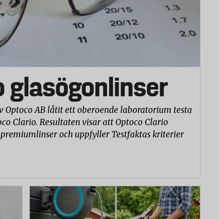
dtakräcke. Lasten bestod av skidor och skidpjäxor. För att täcka upp till
je testmoment där 1 är mycket dåligt och 5 mycket bra. Betygen från de olika
följande vikt: krocksäkerhet 50 procent, användarvänlighet 30 procent och
o glasögonlinser
v Optoco AB låtit ett oberoende laboratorium testa
co Clario. Resultaten visar att Optoco Clario
 premiumlinser och uppfyller Testfaktas kriterier