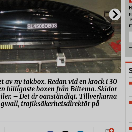
H
g
T
m
et av ny takbox. Redan vid en krock i 30
en billigaste boxen från Biltema. Skidor
iler. – Det är oanständigt. Tillverkarna
ngwall, trafiksäkerhetsdirektör på