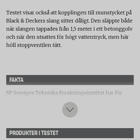
Testet visar också att kopplingen till munstycket på
Black & Deckers slang sitter dåligt. Den släppte både
när slangen tappades från 1,5 meter i ett betonggolv
och när den utsattes för högt vattentryck, men här
höll stoppventilen tätt.
FAKTA
SP Sveriges Tekniska Forskningsinstitut har för
Testfaktas räkning testat sju trädgårdsslangar.
Viktest med tryckprov
Slangen kopplades till en kran och slangrullen
PRODUKTER I TESTET
placerades på golvet. Slangen drogs ut och