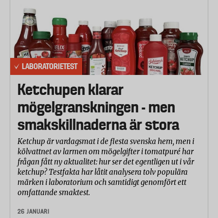
LABORATORIETEST
Ketchupen klarar
mögelgranskningen - men
smakskillnaderna är stora
Ketchup är vardagsmat i de flesta svenska hem, men i
kölvattnet av larmen om mögelgifter i tomatpuré har
frågan fått ny aktualitet: hur ser det egentligen ut i vår
ketchup? Testfakta har låtit analysera tolv populära
märken i laboratorium och samtidigt genomfört ett
omfattande smaktest.
26 JANUARI