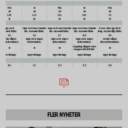
Munstycket monterades på slangen och vattnet
sattes på. Därefter släpptes munstycket från 1,5
meter mot betonggolv och laboratoriet noterade
om det blev några skador eller om munstycket
släppte från slangen.
Läckagetest koppling mot vägg
Slangen kopplades till en kran med leverantörens
egen koppling med stoppventil. Vattnet sattes på
och trycket ökades till halva sprängtrycket.
Laboratoriet noterade om kopplingen läckte och vid
vilket tryck.
FLER NYHETER