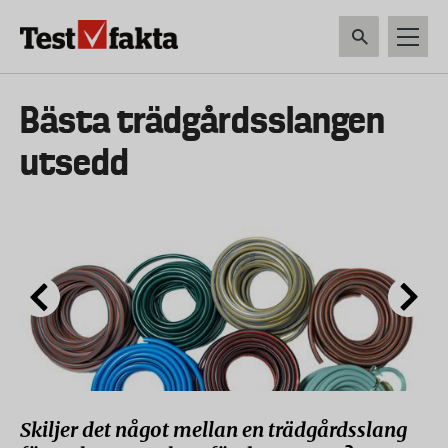
Hoppa
till
huvudinnehåll
HEM & HUSHÅLL
TEKNIK
LIVSMEDEL
VERKTYG & TRÄDGÅRDSREDSK
Huvudmeny
Bästa trädgårdsslangen
ny
utsedd
Skiljer det något mellan en trädgårdsslang