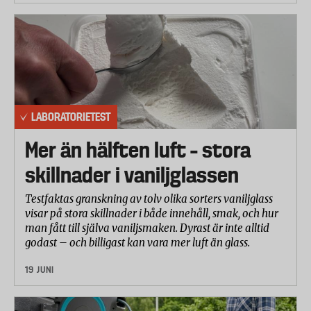
gå sönder eller få bestående deformationer. För
vissa användningsområden är kravet på
hållfastheten 420 N.
Grepp på is
Stavarna skall inte tappa greppet när dessa vinklas
LABORATORIETEST
från vertikalt till 40 graders lutning, och under en
belastning på 100 N.
Mer än hälften luft – stora
Handledsremmar
skillnader i vaniljglassen
Enligt standarden ska handledsremmarna klara av
Testfaktas granskning av tolv olika sorters vaniljglass
en kraft på 350 N, vilket alla klarade.
visar på stora skillnader i både innehåll, smak, och hur
man fått till själva vaniljsmaken. Dyrast är inte alltid
Ergonomi och användarvänlighet
godast – och billigast kan vara mer luft än glass.
En expertpanel bedömde följande:
19 JUNI
Grepp: Material, form/ergonomi och komfort