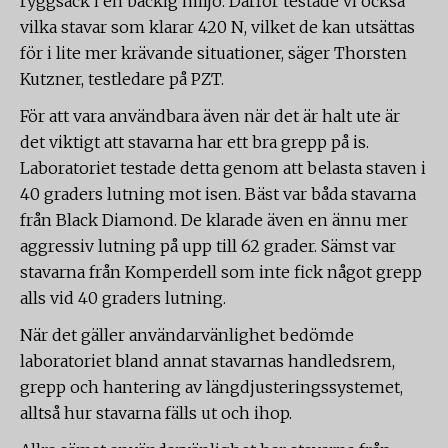
ryggsäck i en backig miljö. Därför testade vi också
vilka stavar som klarar 420 N, vilket de kan utsättas
för i lite mer krävande situationer, säger Thorsten
Kutzner, testledare på PZT.
För att vara användbara även när det är halt ute är
det viktigt att stavarna har ett bra grepp på is.
Laboratoriet testade detta genom att belasta staven i
40 graders lutning mot isen. Bäst var båda stavarna
från Black Diamond. De klarade även en ännu mer
aggressiv lutning på upp till 62 grader. Sämst var
stavarna från Komperdell som inte fick något grepp
alls vid 40 graders lutning.
När det gäller användarvänlighet bedömde
laboratoriet bland annat stavarnas handledsrem,
grepp och hantering av längdjusteringssystemet,
alltså hur stavarna fälls ut och ihop.