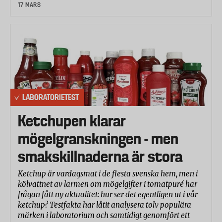
17 MARS
LABORATORIETEST
Ketchupen klarar
mögelgranskningen - men
smakskillnaderna är stora
Ketchup är vardagsmat i de flesta svenska hem, men i
kölvattnet av larmen om mögelgifter i tomatpuré har
frågan fått ny aktualitet: hur ser det egentligen ut i vår
ketchup? Testfakta har låtit analysera tolv populära
märken i laboratorium och samtidigt genomfört ett