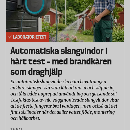
Handledsrem: Bredd, vaddering, komfort,
justeringsmöjlighet samt om det gick att komma
loss från remmen på ett enkelt sätt
Hantering av stavarnas längdjusteringssystem,
LABORATORIETEST
medföljande instruktion för att dra åt
motståndsinställningar och hur enkelt det var att
Automatiska slangvindor i
byta de delar som kunde bytas ut
hårt test – med brandkåren
som draghjälp
En automatisk slangvinda ska göra bevattningen
enklare: slangen ska vara lätt att dra ut och släppa in,
och tåla både upprepad användning och gassande sol.
Testfaktas test av nio väggmonterade slangvindor visar
att de flesta fungerar bra i vardagen, men också att det
finns skillnader när det gäller vattenflöde, montering
och hållbarhet.
29 MAJ