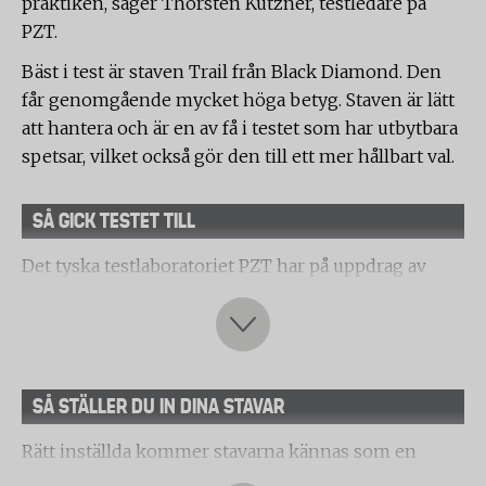
praktiken, säger Thorsten Kutzner, testledare på
PZT.
Bäst i test är staven Trail från Black Diamond. Den
får genomgående mycket höga betyg. Staven är lätt
att hantera och är en av få i testet som har utbytbara
spetsar, vilket också gör den till ett mer hållbart val.
SÅ GICK TESTET TILL
Det tyska testlaboratoriet PZT har på uppdrag av
Testfakta testat vandringsstavar.
Följande produkter ingick i urvalet:
Black Diamond, Distance Plus FLZ Poles
SÅ STÄLLER DU IN DINA STAVAR
Black Diamond, Trail
Rätt inställda kommer stavarna kännas som en
Camp, Sky Evo Trekking Poles None
förlängning av dina armar. Gör såhär: