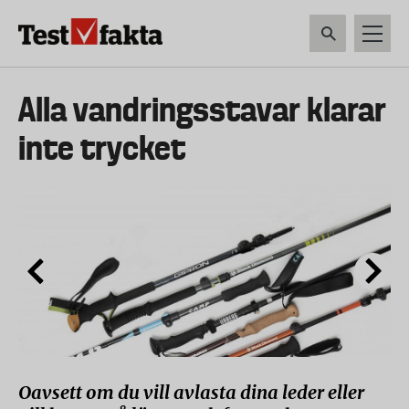
Hoppa
till
huvudinnehåll
HEM & HUSHÅLL
TEKNIK
LIVSMEDEL
VERKTYG & TRÄDGÅRDSREDSK
Huvudmeny
Alla vandringsstavar klarar
ny
inte trycket
Oavsett om du vill avlasta dina leder eller