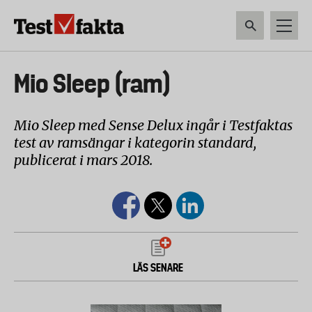
Hoppa
till
huvudinnehåll
HEM & HUSHÅLL
TEKNIK
LIVSMEDEL
VERKTYG & TRÄDGÅRDSREDSK
Huvudmeny
Mio Sleep (ram)
ny
Mio Sleep med Sense Delux ingår i Testfaktas
test av ramsängar i kategorin standard,
publicerat i mars 2018.
LÄS SENARE