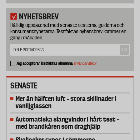
NYHETSBREV
Håll dig uppdaterad med senaste testerna, guiderna och
konsumentnyheterna. Testfaktas nyhetsbrev kommer en
gång i månaden.
Jag accepterar Testfaktas allmänna
användarvillkor
SENASTE
Mer än hälften luft – stora skillnader i
vaniljglassen
Automatiska slangvindor i hårt test –
med brandkåren som draghjälp
Skaljackor synas i sömmarna