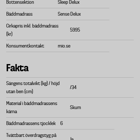
Bottensektion
Sleep Delux
Bäddmadrass
Sense Delux
Cirkapris inkl. bäddmadrass
5995
(kr)
Konsumentkontakt
mio.se
Fakta
Sängens totalvikt (kg) / höjd
/34
utan ben (cm)
Material i bäddmadrassens
Skum
kärna
Bäddmadrassens tjocklek
6
Tvättbart överdragstyg på
Ja