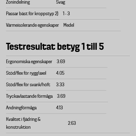
Zonindelning
Svag
Passar bäst för kroppstyp 2)
1 - 3
Värmeisolerande egenskaper
Medel
Testresultat betyg 1 till 5
Ergonomiska egenskaper
3.69
Stöd/flex för rygg/axel
4.05
Stöd/flex för svank/höft
3.33
Tryckavlastande förmåga
3.69
Andningförmåga
4.13
Kvalitet i fjädring &
2.63
konstruktion