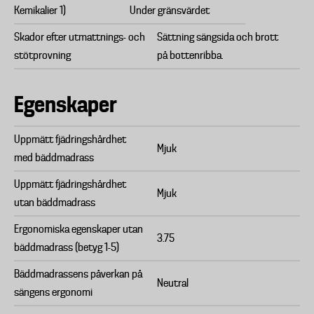
Kemikalier 1)
Under gränsvärdet
Skador efter utmattnings- och
Sättning sängsida och brott
stötprovning
på bottenribba.
Egenskaper
Uppmätt fjädringshårdhet
Mjuk
med bäddmadrass
Uppmätt fjädringshårdhet
Mjuk
utan bäddmadrass
Ergonomiska egenskaper utan
3.75
bäddmadrass (betyg 1-5)
Bäddmadrassens påverkan på
Neutral
sängens ergonomi