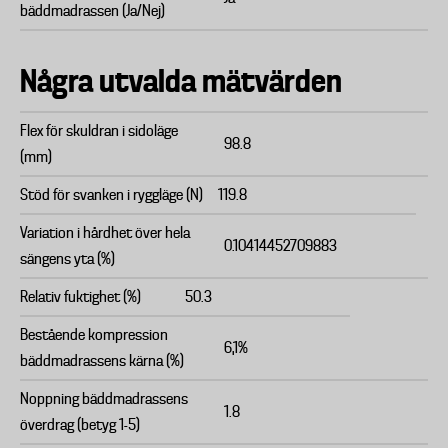
bäddmadrassen (Ja/Nej)
Några utvalda mätvärden
Flex för skuldran i sidoläge
98.8
(mm)
Stöd för svanken i ryggläge (N)
119.8
Variation i hårdhet över hela
0.10414452709883
sängens yta (%)
Relativ fuktighet (%)
50.3
Bestående kompression
6,1%
bäddmadrassens kärna (%)
Noppning bäddmadrassens
1.8
överdrag (betyg 1-5)