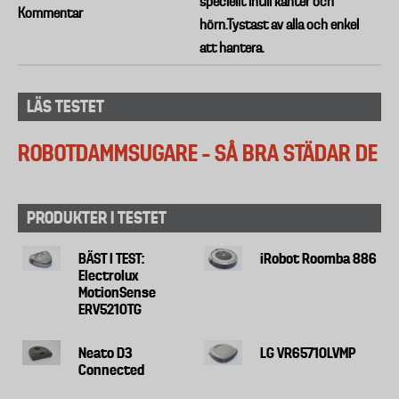
speciellt intill kanter och
Kommentar
hörn.Tystast av alla och enkel
att hantera.
LÄS TESTET
ROBOTDAMMSUGARE – SÅ BRA STÄDAR DE
PRODUKTER I TESTET
BÄST I TEST:
iRobot Roomba 886
Electrolux
MotionSense
ERV5210TG
Neato D3
LG VR65710LVMP
Connected