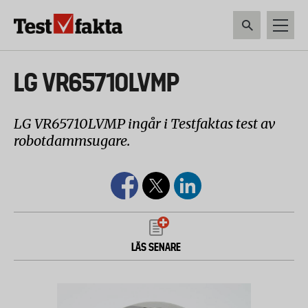
Hoppa
till
huvudinnehåll
HEM & HUSHÅLL
TEKNIK
LIVSMEDEL
VERKTYG & TRÄDGÅRDSREDSK
Huvudmeny
LG VR65710LVMP
ny
LG VR65710LVMP ingår i Testfaktas test av
robotdammsugare.
LÄS SENARE