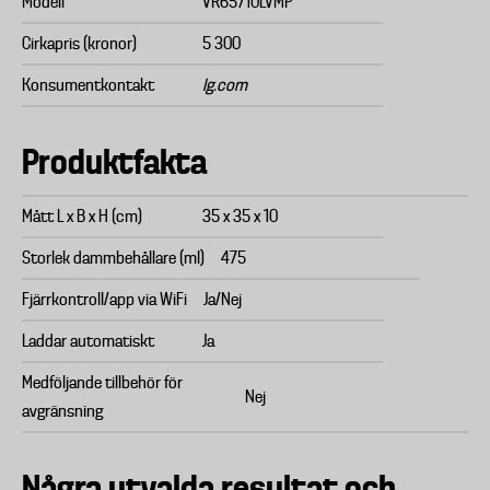
Modell
VR65710LVMP
Cirkapris (kronor)
5 300
Konsumentkontakt
lg.com
Produktfakta
Mått L x B x H (cm)
35 x 35 x 10
Storlek dammbehållare (ml)
475
Fjärrkontroll/app via WiFi
Ja/Nej
Laddar automatiskt
Ja
Medföljande tillbehör för
Nej
avgränsning
Några utvalda resultat och