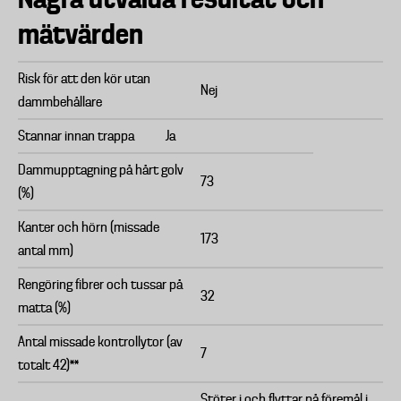
mätvärden
Risk för att den kör utan
Nej
dammbehållare
Stannar innan trappa
Ja
Dammupptagning på hårt golv
73
(%)
Kanter och hörn (missade
173
antal mm)
Rengöring fibrer och tussar på
32
matta (%)
Antal missade kontrollytor (av
7
totalt 42)**
Stöter i och flyttar på föremål i