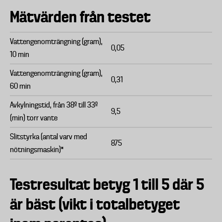
Mätvärden från testet
Vattengenomträngning (gram),
0,05
10 min
Vattengenomträngning (gram),
0,31
60 min
Avkylningstid, från 38º till 33º
9,5
(min) torr vante
Slitstyrka (antal varv med
875
nötningsmaskin)*
Testresultat betyg 1 till 5 där 5
är bäst (vikt i totalbetyget