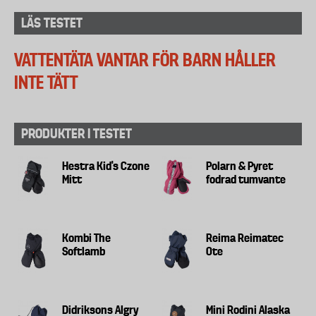
LÄS TESTET
VATTENTÄTA VANTAR FÖR BARN HÅLLER
INTE TÄTT
PRODUKTER I TESTET
Hestra Kid's Czone
Polarn & Pyret
Mitt
fodrad tumvante
Kombi The
Reima Reimatec
Softlamb
Ote
Didriksons Algry
Mini Rodini Alaska