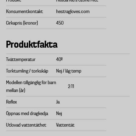
Produkt
Hestia Kid's Czone Mitt
Konsumentkontakt
hestragloves.com
Cirkapris (kronor)
450
Produktfakta
Tvättemperatur
40º
Torktumling / torkskåp
Nej / låg temp
Modellen tillgänglig för barn
2-11
mellan (år)
Reflex
Ja
Öppnas med dragkedja
Nej
Utlovad vattentäthet
Vattentät