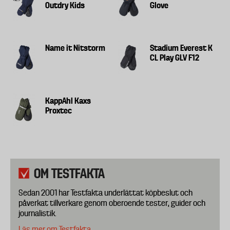
Outdry Kids
Glove
Name it Nitstorm
Stadium Everest K
CL Play GLV F12
KappAhl Kaxs
Proxtec
OM TESTFAKTA
Sedan 2001 har Testfakta underlättat köpbeslut och
påverkat tillverkare genom oberoende tester, guider och
journalistik.
Läs mer om Testfakta.