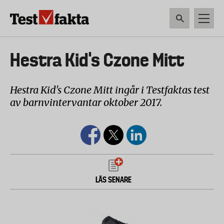
Hoppa
till
huvudinnehåll
HEM & HUSHÅLL
TEKNIK
LIVSMEDEL
VERKTYG & TRÄDGÅRDSREDSK
Huvudmeny
Hestra Kid's Czone Mitt
ny
Hestra Kid's Czone Mitt ingår i Testfaktas test
av barnvintervantar oktober 2017.
LÄS SENARE