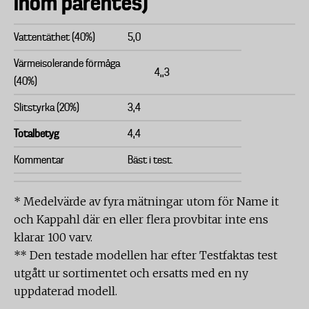
inom parentes)
Vattentäthet (40%)
5,0
Värmeisolerande förmåga
4,,3
(40%)
Slitstyrka (20%)
3,4
Totalbetyg
4,4
Kommentar
Bäst i test.
* Medelvärde av fyra mätningar utom för Name it
och Kappahl där en eller flera provbitar inte ens
klarar 100 varv.
** Den testade modellen har efter Testfaktas test
utgått ur sortimentet och ersatts med en ny
uppdaterad modell.