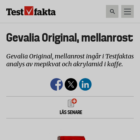
Hoppa
till
huvudinnehåll
HEM & HUSHÅLL
TEKNIK
LIVSMEDEL
VERKTYG & TRÄDGÅRDSREDSK
Huvudmeny
Gevalia Original, mellanrost
ny
Gevalia Original, mellanrost ingår i Testfaktas
analys av mepikvat och akrylamid i kaffe.
LÄS SENARE