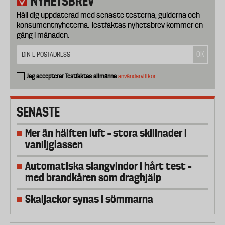
NYHETSBREV
Håll dig uppdaterad med senaste testerna, guiderna och
konsumentnyheterna. Testfaktas nyhetsbrev kommer en
gång i månaden.
Jag accepterar Testfaktas allmänna
användarvillkor
SENASTE
Mer än hälften luft – stora skillnader i
vaniljglassen
Automatiska slangvindor i hårt test –
med brandkåren som draghjälp
Skaljackor synas i sömmarna