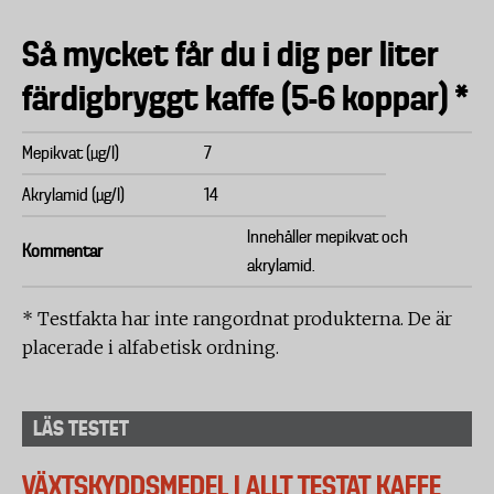
Så mycket får du i dig per liter
färdigbryggt kaffe (5-6 koppar) *
Mepikvat (µg/l)
7
Akrylamid (µg/l)
14
Innehåller mepikvat och
Kommentar
akrylamid.
* Testfakta har inte rangordnat produkterna. De är
placerade i alfabetisk ordning.
LÄS TESTET
VÄXTSKYDDSMEDEL I ALLT TESTAT KAFFE