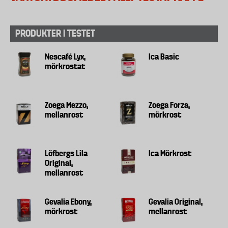
PRODUKTER I TESTET
Nescafé Lyx,
Ica Basic
mörkrostat
Zoega Mezzo,
Zoega Forza,
mellanrost
mörkrost
Löfbergs Lila
Ica Mörkrost
Original,
mellanrost
Gevalia Ebony,
Gevalia Original,
mörkrost
mellanrost