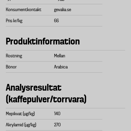
Konsumentkontakt
gevalia.se
Pris kr/kg
66
Produktinformation
Rostning
Mellan
Bönor
Arabica
Analysresultat
(kaffepulver/torrvara)
Mepikvat (µg/kg)
140
Akrylamid (µg/kg)
270