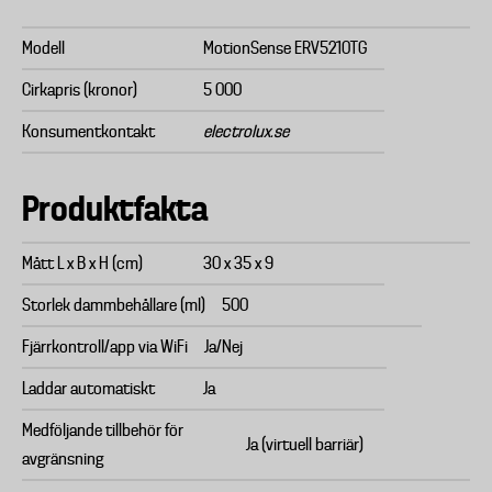
Modell
MotionSense ERV5210TG
Cirkapris (kronor)
5 000
Konsumentkontakt
electrolux.se
Produktfakta
Mått L x B x H (cm)
30 x 35 x 9
Storlek dammbehållare (ml)
500
Fjärrkontroll/app via WiFi
Ja/Nej
Laddar automatiskt
Ja
Medföljande tillbehör för
Ja (virtuell barriär)
avgränsning