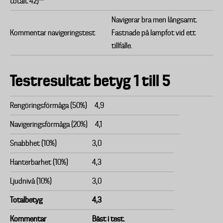
totalt 42)**
Navigerar bra men långsamt.
Kommentar navigeringstest
Fastnade på lampfot vid ett
tillfälle.
Testresultat betyg 1 till 5
Rengöringsförmåga (50%)
4,9
Navigeringsförmåga (20%)
4,1
Snabbhet (10%)
3,0
Hanterbarhet (10%)
4,3
Ljudnivå (10%)
3,0
Totalbetyg
4,3
Kommentar
Bäst i test.