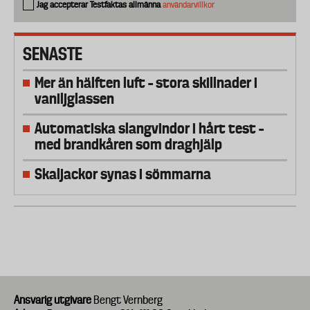
Jag accepterar Testfaktas allmänna
användarvillkor
SENASTE
Mer än hälften luft – stora skillnader i
vaniljglassen
Automatiska slangvindor i hårt test –
med brandkåren som draghjälp
Skaljackor synas i sömmarna
Ansvarig utgivare
Bengt Vernberg