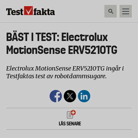
Hoppa
till
huvudinnehåll
HEM & HUSHÅLL
TEKNIK
LIVSMEDEL
VERKTYG & TRÄDGÅRDSREDSK
Huvudmeny
BÄST I TEST: Electrolux
ny
MotionSense ERV5210TG
Electrolux MotionSense ERV5210TG ingår i
Testfaktas test av robotdammsugare.
LÄS SENARE