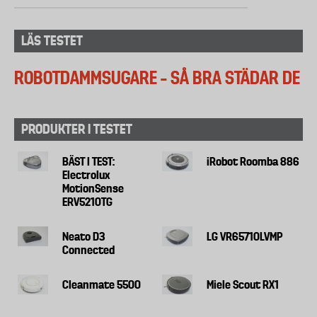
LÄS TESTET
ROBOTDAMMSUGARE – SÅ BRA STÄDAR DE
PRODUKTER I TESTET
BÄST I TEST:
iRobot Roomba 886
Electrolux
MotionSense
ERV5210TG
Neato D3
LG VR65710LVMP
Connected
Cleanmate 5500
Miele Scout RX1