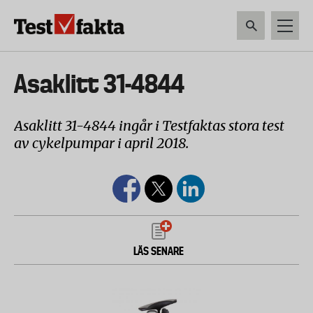
Hoppa
till
huvudinnehåll
HEM & HUSHÅLL
TEKNIK
LIVSMEDEL
VERKTYG & TRÄDGÅRDSREDSK
Huvudmeny
Asaklitt 31-4844
ny
Asaklitt 31-4844 ingår i Testfaktas stora test
av cykelpumpar i april 2018.
LÄS SENARE