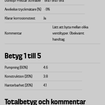
Dunlop/ Presta/ Schrader
Bra / Bra / Bra
Avvikelse tryckmätare (%)
-9%
Klarar korrosionstest
Ja
Lätt att byta mellan olika
Kommentar
ventiltyper. Obekvämt
handtag.
Betyg 1 till 5
Pumpning (60%)
4.6
Konstruktion (20%)
3.8
Hanterbarhet (20%)
4.1
Totalbetyg och kommentar