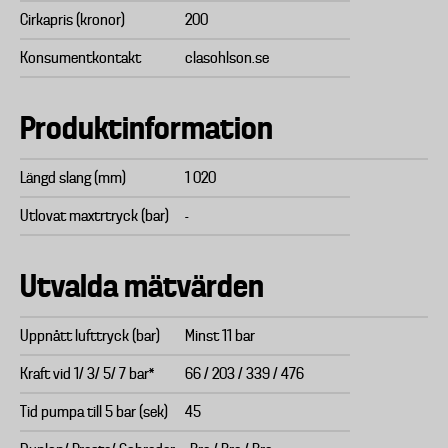
Cirkapris (kronor)
200
Konsumentkontakt
clasohlson.se
Produktinformation
Längd slang (mm)
1 020
Utlovat maxtrtryck (bar)
-
Utvalda mätvärden
Uppnått lufttryck (bar)
Minst 11 bar
Kraft vid 1/ 3/ 5/ 7 bar*
66 / 203 / 339 / 476
Tid pumpa till 5 bar (sek)
45